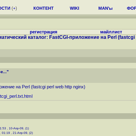
ОСТИ
(
+
)
КОНТЕНТ
WIKI
MAN'ы
ФО
регистрация
майллист
атический каталог: FastCGI-приложение на Perl (fastcgi p
e..."
ие на Perl (fastcgi perl web http nginx)
cgi_perl.txt.html
1:53 , 10-Апр-09, (1)
,
01:19 , 21-Апр-09, (2)