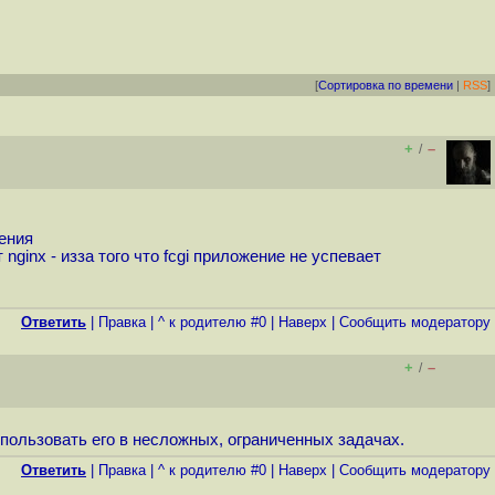
[
Сортировка по времени
|
RSS
]
+
–
/
жения
nginx - изза того что fcgi приложение не успевает
Ответить
|
Правка
|
^ к родителю #0
|
Наверх
|
Cообщить модератору
+
–
/
спользовать его в несложных, ограниченных задачах.
Ответить
|
Правка
|
^ к родителю #0
|
Наверх
|
Cообщить модератору