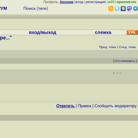
Профиль:
Аноним
(
вход
|
регистрация
)
неRU
opennet.me
РУМ
Поиск
(
теги
)
вход/выход
слежка
e..."
Пред. тема
|
След. тема
[
Отслеживать
]
+
–
/
Ответить
|
Правка
|
Cообщить модератору