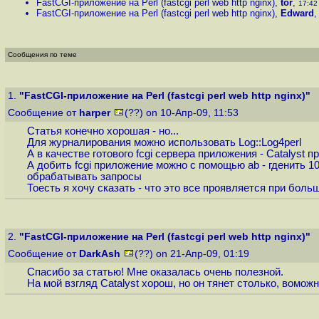
FastCGI-приложение на Perl (fastcgi perl web http nginx)
,
tor
,
17:42 
FastCGI-приложение на Perl (fastcgi perl web http nginx)
,
Edward
Сообщения по теме
1.
"FastCGI-приложение на Perl (fastcgi perl web http nginx)"
Сообщение от
harper
(??) on 10-Апр-09, 11:53
Статья конечно хорошая - но...
Для журналирования можно использовать Log::Log4perl
А в качестве готового fcgi сервера приложения - Catalyst 
А добить fcgi приложение можно с помощью ab - гденить 100
обрабатывать запросы
Тоесть я хочу сказать - что это все проявляется при боль
2.
"FastCGI-приложение на Perl (fastcgi perl web http nginx)"
Сообщение от
DarkAsh
(??) on 21-Апр-09, 01:19
Спасибо за статью! Мне оказалась очень полезной.
На мой взгляд Catalyst хорош, но он тянет столько, вомо