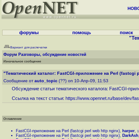
НОВ
форумы
помощь
поиск
"Тем
Вариант для распечатки
Форум
Разговоры, обсуждение новостей
Изначальное сообщение
"Тематический каталог: FastCGI-приложение на Perl (fastcgi p
Сообщение от
auto_topic
(??) on 10-Апр-09, 11:53
Обсуждение статьи тематического каталога: FastCGI-приложен
Ссылка на текст статьи:
https://www.opennet.ru/base/dev/fast
Оглавление
FastCGI-приложение на Perl (fastcgi perl web http nginx)
,
harper
,
1
FastCGI-приложение на Perl (fastcgi perl web http nginx)
,
DarkAsh