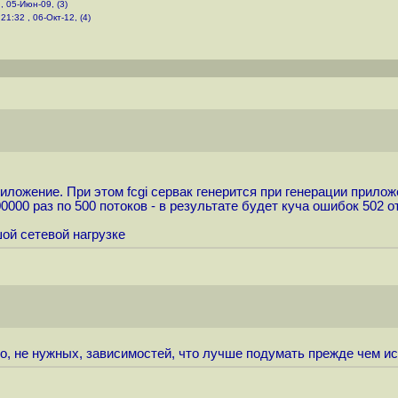
, 05-Июн-09, (3)
,
21:32 , 06-Окт-12, (4)
приложение. При этом fcgi сервак генерится при генерации прило
000 раз по 500 потоков - в результате будет куча ошибок 502 от 
шой сетевой нагрузке
жно, не нужных, зависимостей, что лучше подумать прежде чем и