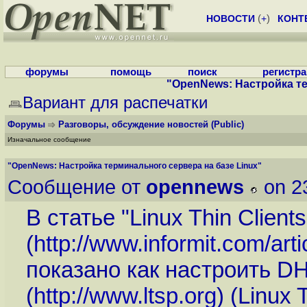
НОВОСТИ
(
+
)
КОНТ
форумы
помощь
поиск
регистр
"OpenNews: Настройка те
Вариант для распечатки
Форумы
Разговоры, обсуждение новостей
(Public)
Изначальное сообщение
"OpenNews: Настройка терминального сервера на базе Linux"
Сообщение от
opennews
on 2
В статье "Linux Thin Client
(
http://www.informit.com/art
показано как настроить DH
(
http://www.ltsp.org
) (Linux 