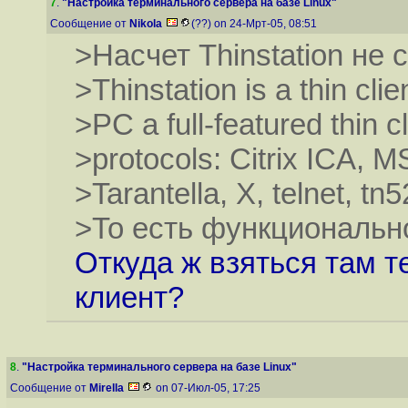
7
.
"Настройка терминального сервера на базе Linux"
Сообщение от
Nikola
(??) on 24-Мрт-05, 08:51
>Насчет Thinstation не 
>Thinstation is a thin cli
>PC a full-featured thin c
>protocols: Citrix ICA, 
>Tarantella, X, telnet, 
>То есть функционально
Откуда ж взяться там т
клиент?
8
.
"Настройка терминального сервера на базе Linux"
Сообщение от
Mirella
on 07-Июл-05, 17:25