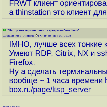
FRWT клиент ориентирова
а thinstation это клиент для
10
.
"Настройка терминального сервера на базе Linux"
Сообщение от
Аноним
(??) on 05-Мрт-09, 01:05
IMHO, лучше всех тонкие
Умеют RDP, Citrix, NX и ss
Firefox.
Ну а сделать терминальный
вообще ~ 1 часа времени
box.ru/page/ltsp_server
Архив
|
Удалить