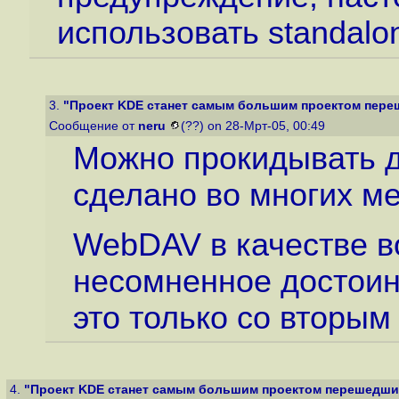
использовать standalo
3.
"Проект KDE станет самым большим проектом переш
Сообщение от
neru
(??) on 28-Мрт-05, 00:49
Можно прокидывать д
сделано во многих ме
WebDAV в качестве в
несомненное достоинс
это только со вторым
4.
"Проект KDE станет самым большим проектом перешедшим 