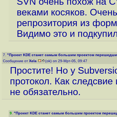
SVN очень похож на C
веками косяков. Очен
репрозитория из форм
Видимо это и подкупил
7.
"Проект KDE станет самым большим проектом перешедшим 
Сообщение от
Xela
(ok) on 29-Мрт-05, 09:47
Простите! Но у Subversi
протокол. Как следсвие
не обязательно.
9
.
"Проект KDE станет самым большим проектом перешед