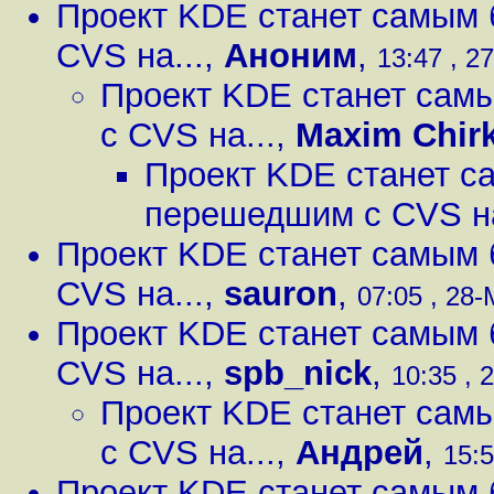
Проект KDE станет самым
CVS на...
,
Аноним
,
13:47 , 2
Проект KDE станет сам
с CVS на...
,
Maxim Chir
Проект KDE станет с
перешедшим с CVS на
Проект KDE станет самым
CVS на...
,
sauron
,
07:05 , 28-
Проект KDE станет самым
CVS на...
,
spb_nick
,
10:35 , 
Проект KDE станет сам
с CVS на...
,
Андрей
,
15:5
Проект KDE станет самым