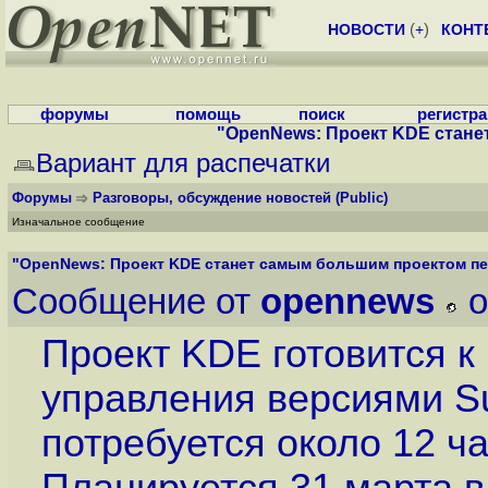
НОВОСТИ
(
+
)
КОНТ
форумы
помощь
поиск
регистр
"OpenNews: Проект KDE стане
Вариант для распечатки
Форумы
Разговоры, обсуждение новостей
(Public)
Изначальное сообщение
"OpenNews: Проект KDE станет самым большим проектом пе
Сообщение от
opennews
o
Проект KDE готовится к
управления версиями Su
потребуется около 12 ч