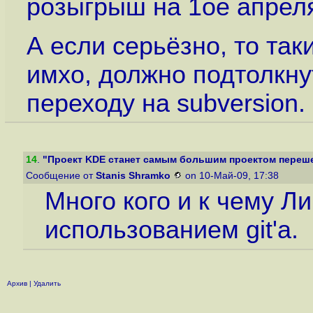
розыгрыш на 1ое апрел
А если серьёзно, то та
имхо, должно подтолкну
переходу на subversion.
14
.
"Проект KDE станет самым большим проектом переше
Сообщение от
Stanis Shramko
on 10-Май-09, 17:38
Много кого и к чему Л
использованием git'а.
Архив
|
Удалить