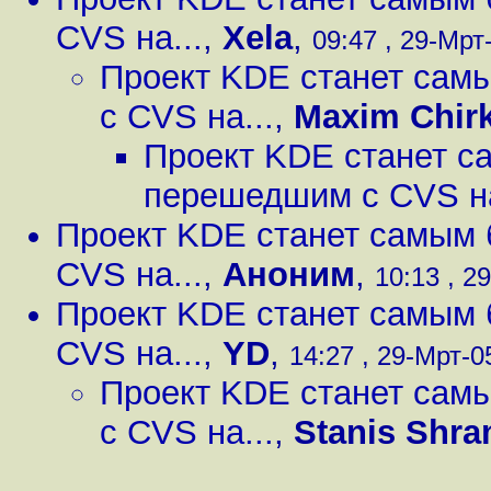
CVS на...
,
Xela
,
09:47 , 29-Мрт-
Проект KDE станет сам
с CVS на...
,
Maxim Chir
Проект KDE станет с
перешедшим с CVS на
Проект KDE станет самым
CVS на...
,
Аноним
,
10:13 , 2
Проект KDE станет самым
CVS на...
,
YD
,
14:27 , 29-Мрт-05
Проект KDE станет сам
с CVS на...
,
Stanis Shr