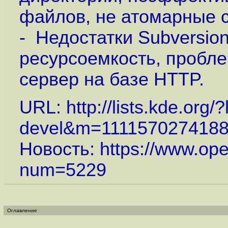
файлов, не атомарные c
- Недостатки Subversio
ресурсоемкость, пробл
сервер на базе HTTP.
URL:
http://lists.kde.org/
devel&m=111157027418
Новость:
https://www.op
num=5229
Оглавление