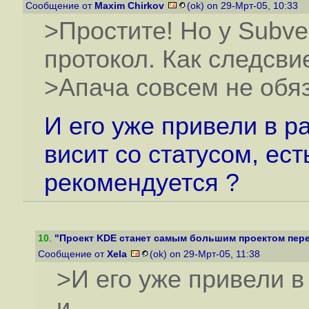
Сообщение от
Maxim Chirkov
(ok) on 29-Мрт-05, 10:33
>Простите! Но у Subver
протокол. Как следсви
>Апача совсем не обя
И его уже привели в р
висит со статусом, ест
рекомендуется ?
10
.
"Проект KDE станет самым большим проектом пере
Сообщение от
Xela
(ok) on 29-Мрт-05, 11:38
>И его уже привели в
и