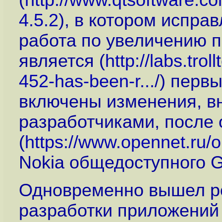
(
http://www.qtsoftware.c
4.5.2
), в котором испра
работа по увеличению п
является (
http://labs.tro
452-has-been-r...
/) перв
включены изменения, 
разработчиками, после
(
https://www.opennet.ru
Nokia общедоступного G
Одновременно вышел ре
разработки приложений Q