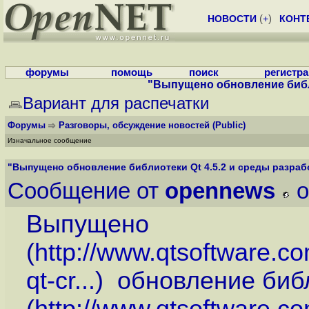
НОВОСТИ
(
+
)
КОНТ
форумы
помощь
поиск
регистр
"Выпущено обновление библио
Вариант для распечатки
Форумы
Разговоры, обсуждение новостей
(Public)
Изначальное сообщение
"Выпущено обновление библиотеки Qt 4.5.2 и среды разрабо
Сообщение от
opennews
o
Выпущено
(
http://www.qtsoftware.c
qt-cr...
) обновление библ