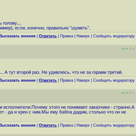
голову....
мер), если, конечно, правильно "шуметь".
Высказать мнение
|
Ответить
|
Правка
|
Наверх
|
Cообщить модератору
+
–
/
+2
 А тут второй раз. Не удивлюсь, что не за горами третий.
Высказать мнение
|
Ответить
|
Правка
|
Наверх
|
Cообщить модератору
+
–
/
+2
 исполнители.Почему этого не понимают заказчики - странно.А
т - да и хрен с ним.Мы ему бабла дадим, столько что он не
Высказать мнение
|
Ответить
|
Правка
|
Наверх
|
Cообщить модератору