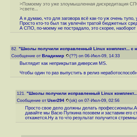
>Помоему это уже злоумышленная дискредитация СПО
>свете...
А я думаю, что для заговора всё как-то уж очень тупо, 
Просто кто-то был так увлечён тратой бюджетных средс
А СПО, по-моему не пострадало, это скорее, наоборот
82.
"Школы получили исправленный Linux комплект... с н
Сообщение от
Владимир
(??) on 06-Июл-09, 14:33
Выглядит как неприкрытая диверсия MS.
Чтобы один то раз выпустить в релиз неработоспособны
121.
"Школы получили исправленный Linux комплект...
Сообщение от
User294
(ok) on 07-Июл-09, 02:56
Просто свое дело должны делать профессионалы.А н
давайте мы Васю Пупкина позовем и заставим его ст
откажется.Ну а то что результат получится стремный