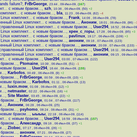
ands failure?
,
FrBrGeorge
,
23:44 , 09-Июл-09, (
167
)
... с новым браком...
,
szh
,
10:36 , 06-Июл-09, (50)
+2
мплект... с новым браком...
,
bla
,
11:23 , 06-Июл-09, (62)
–4
inux комплект... с новым браком...
,
Frank
,
14:06 , 06-Июл-09, (78)
нный Linux комплект... с новым браком...
,
Аноним
,
18:01 , 06-Июл-09, (96)
–
правленный Linux комплект... с новым браком...
,
User294
,
16:52 , 08-Июл-09
inux комплект... с новым браком...
,
хрен_с_горы
,
17:28 , 06-Июл-09, (95)
+3
inux комплект... с новым браком...
,
pavlinux
,
19:17 , 06-Июл-09, (109)
+3
inux комплект... с новым браком...
,
аноним
,
09:16 , 07-Июл-09, (123)
нный Linux комплект... с новым браком...
,
аноним
,
20:09 , 07-Июл-09, (133)
правленный Linux комплект... с новым браком...
,
User294
,
16:11 , 08-Июл-09,
правленный Linux комплект... с новым браком...
,
аноним
,
09:15 , 09-Июл-09
... с новым браком...
,
User294
,
03:00 , 07-Июл-09, (122)
браком...
,
Ptomaine
,
10:39 , 06-Июл-09, (51)
–1
новым браком...
,
User294
,
16:44 , 08-Июл-09, (
155
)
...
,
Karbofos
,
00:49 , 06-Июл-09, (9)
+2
браком...
,
FrBrGeorge
,
00:59 , 06-Июл-09, (10)
+1
новым браком...
,
Karbofos
,
01:11 , 06-Июл-09, (13)
...
,
luxin.mow
,
01:08 , 06-Июл-09, (12)
+3
...
,
netmaster
,
02:22 , 06-Июл-09, (16)
+4
...
,
Site Master
,
03:45 , 06-Июл-09, (22)
+2
браком...
,
FrBrGeorge
,
01:04 , 07-Июл-09, (117)
...
,
Аноним
,
06:28 , 06-Июл-09, (25)
браком...
,
psyhomo
,
08:24 , 06-Июл-09, (31)
+2
новым браком...
,
ыыыы
,
22:18 , 06-Июл-09, (114)
... с новым браком...
,
User294
,
16:59 , 08-Июл-09, (
157
)
браком...
,
Александр
,
09:16 , 06-Июл-09, (37)
+1
...
,
Zlobec
,
07:17 , 06-Июл-09, (26)
+1
браком...
,
аноним
,
07:21 , 06-Июл-09, (27)
браком...
,
FrBrGeorge
,