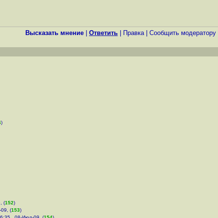
Высказать мнение
|
Ответить
|
Правка
|
Cообщить модератору
4
)
, (
152
)
09, (
153
)
6:35 , 08-Июл-09, (
154
)