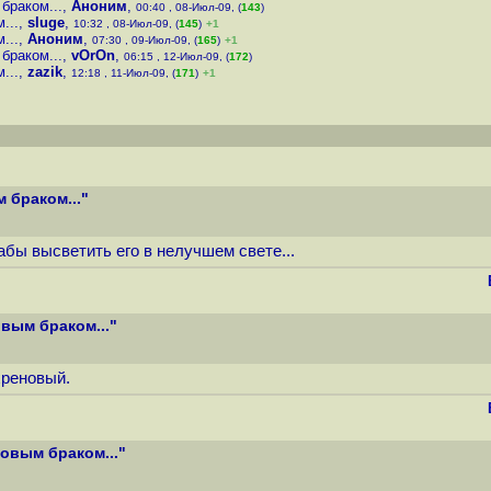
браком...
,
Аноним
,
00:40 , 08-Июл-09, (
143
)
...
,
sluge
,
10:32 , 08-Июл-09, (
145
)
+1
...
,
Аноним
,
07:30 , 09-Июл-09, (
165
)
+1
браком...
,
vOrOn
,
06:15 , 12-Июл-09, (
172
)
...
,
zazik
,
12:18 , 11-Июл-09, (
171
)
+1
 браком..."
ы высветить его в нелучшем свете...
вым браком..."
хреновый.
овым браком..."