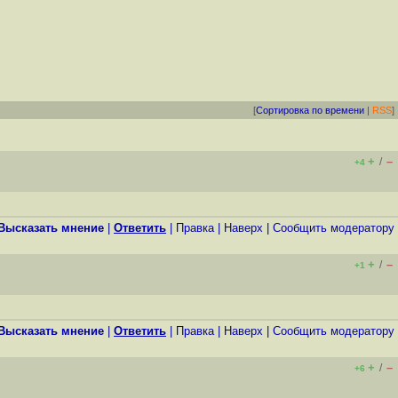
[
Сортировка по времени
|
RSS
]
+
–
/
+4
Высказать мнение
|
Ответить
|
Правка
|
Наверх
|
Cообщить модератору
+
–
/
+1
Высказать мнение
|
Ответить
|
Правка
|
Наверх
|
Cообщить модератору
+
–
/
+6