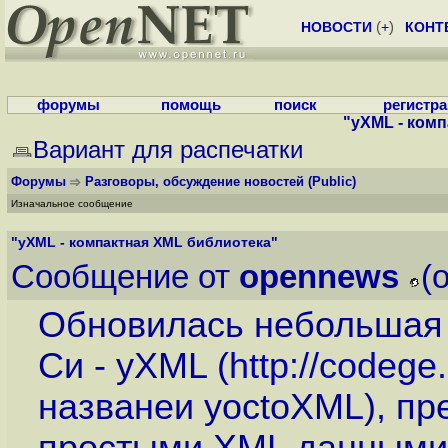
НОВОСТИ
(
+
)
КОНТ
форумы
помощь
поиск
регистр
"yXML - ком
Вариант для распечатки
Форумы
Разговоры, обсуждение новостей
(Public)
Изначальное сообщение
"yXML - компактная XML библиотека"
Сообщение от
opennews
(
Обновилась небольшая 
Си - yXML (
http://codege.
названеи yoctoXML), пр