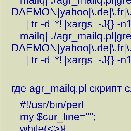
mailq| ./agr_mailq.pl|gr
DAEMON|yahoo|\.de|\.fr|\.it
| tr -d '*!'|xargs -J{} -n
mailq| ./agr_mailq.pl|gr
DAEMON|yahoo|\.de|\.fr|\.it
| tr -d '*!'|xargs -J{} -n
где agr_mailq.pl скрипт
#!/usr/bin/perl
my $cur_line="";
while(<>){