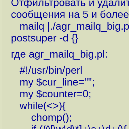
Отфильтровать и удалит
сообщения на 5 и более
mailq |./agr_mailq_big.pl| 
postsuper -d {}
где agr_mailq_big.pl:
#!/usr/bin/perl
my $cur_line="";
my $counter=0;
while(<>){
chomp();