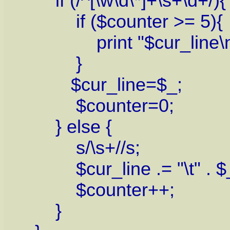
if (/^[\w\d\*]+\s+\d+/){
if ($counter >= 5){
print "$cur_line\n
}
$cur_line=$_;
$counter=0;
} else {
s/\s+//s;
$cur_line .= "\t" . $
$counter++;
}