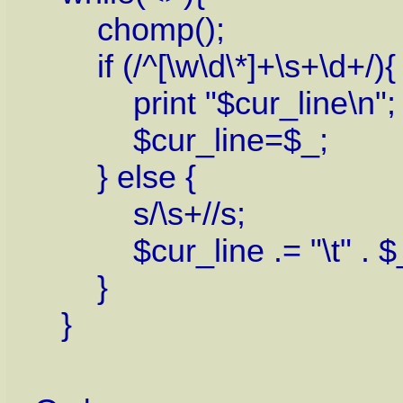
chomp();
if (/^[\w\d\*]+\s+\d+/){
print "$cur_line\n";
$cur_line=$_;
} else {
s/\s+//s;
$cur_line .= "\t" . $
}
}