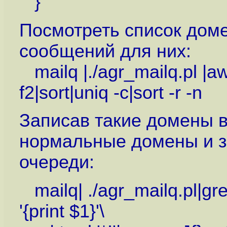
}
Посмотреть список доме
сообщений для них:
mailq |./agr_mailq.pl |awk 
f2|sort|uniq -c|sort -r -n
Записав такие домены в
нормальные домены и з
очереди:
mailq| ./agr_mailq.pl|gre
'{print $1}'\