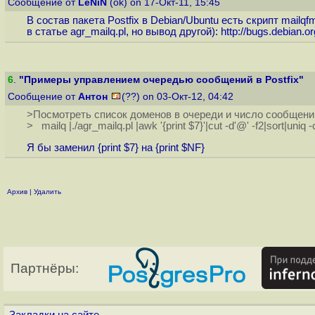
Сообщение от
LeNiN
(ok) on 17-Окт-11, 15:45
В состав пакета Postfix в Debian/Ubuntu есть скрипт mail
в статье agr_mailq.pl, но вывод другой):
http://bugs.debian.o
6
.
"Примеры управлением очередью сообщений в Postfix"
Сообщение от
Антон
(??) on 03-Окт-12, 04:42
>Посмотреть список доменов в очереди и число сообщени
> mailq |./agr_mailq.pl |awk '{print $7}'|cut -d'@' -f2|sort|uniq -c
Я бы заменил {print $7} на {print $NF}
Архив
|
Удалить
Партнёры: