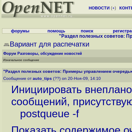
НОВОСТИ
(
+
)
КОНТ
форумы
помощь
поиск
регистр
"Раздел полезных советов: П
Вариант для распечатки
Форум
Разговоры, обсуждение новостей
Изначальное сообщение
"Раздел полезных советов: Примеры управлением очередью
Сообщение от
auto_tips
(??) on 20-Ноя-09, 14:10
Инициировать внеплано
сообщений, присутству
postqueue -f
Показать содержимое о