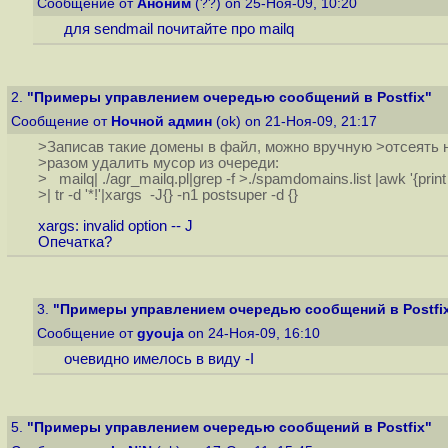
Сообщение от
Аноним
(??) on 25-Ноя-09, 10:20
для sendmail почитайте про mailq
2.
"Примеры управлением очередью сообщений в Postfix"
Сообщение от
Ночной админ
(ok) on 21-Ноя-09, 21:17
>Записав такие домены в файл, можно вручную >отсеять
>разом удалить мусор из очереди:
> mailq| ./agr_mailq.pl|grep -f >./spamdomains.list |awk '{print 
>| tr -d '*!'|xargs -J{} -n1 postsuper -d {}
xargs: invalid option -- J
Опечатка?
3.
"Примеры управлением очередью сообщений в Postfi
Сообщение от
gyouja
on 24-Ноя-09, 16:10
очевидно имелось в виду -I
5.
"Примеры управлением очередью сообщений в Postfix"