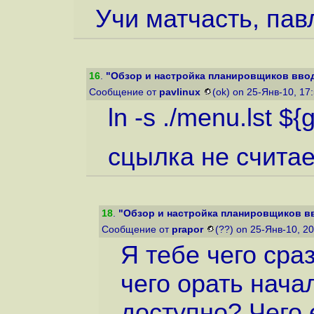
Учи матчасть, пав
16
.
"Обзор и настройка планировщиков ввод
Сообщение от
pavlinux
(ok) on 25-Янв-10, 17
ln -s ./menu.lst ${
cцылка не считае
18
.
"Обзор и настройка планировщиков в
Сообщение от
prapor
(??) on 25-Янв-10, 2
Я тебе чего сра
чего орать нач
доступно? Чего