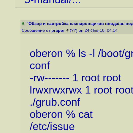
9
.
"Обзор и настройка планировщиков ввода/вывод
Сообщение от
prapor
(??) on 24-Янв-10, 04:14
oberon % ls -l /boot/g
conf
-rw------- 1 root roo
lrwxrwxrwx 1 root ro
./grub.conf
oberon % cat
/etc/