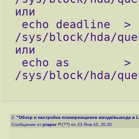
или 
 echo deadline  > 
/sys/block/hda/que
или 
 echo as        > 
/sys/block/hda/que
2.
"Обзор и настройка планировщиков ввода/вывода в L
Сообщение от
prapor
(??) on 23-Янв-10, 20:20