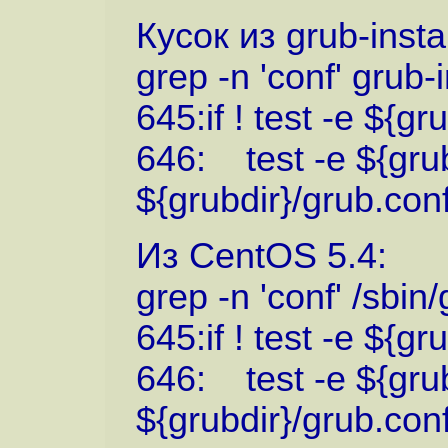
Кусок из grub-insta
grep -n 'conf' grub-i
645:if ! test -e ${gr
646: test -e ${grub
${grubdir}/grub.con
Из CentOS 5.4:
grep -n 'conf' /sbin/
645:if ! test -e ${gr
646: test -e ${grub
${grubdir}/grub.con