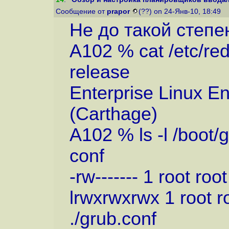
Сообщение от
prapor
(??) on 24-Янв-10, 18:49
Не до такой степен
A102 % cat /etc/red
rele
Enterprise Linux En
(Carthage)
A102 % ls -l /boot/g
con
-rw------- 1 root r
lrwxrwxrwx 1 root
./grub.conf