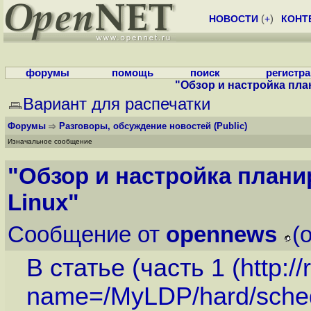
НОВОСТИ
(
+
)
КОНТ
форумы
помощь
поиск
регистр
"Обзор и настройка пл
Вариант для распечатки
Форумы
Разговоры, обсуждение новостей
(Public)
Изначальное сообщение
"Обзор и настройка план
Linux"
Сообщение от
opennews
(
В статье (часть 1 (
http:/
name=/MyLDP/hard/sched