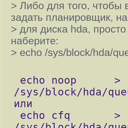
> Либо для того, чтобы
задать планировщик, н
> для диска hda, просто
наберите:
> echo /sys/block/hda/qu
 echo noop      > 
/sys/block/hda/que
или 
 echo cfq       > 
/sys/block/hda/que