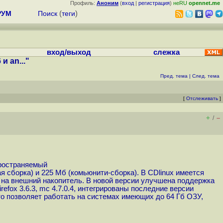
Профиль:
Аноним
(
вход
|
регистрация
)
неRU
opennet.me
РУМ
Поиск
(
теги
)
вход/выход
слежка
 an..."
Пред. тема
|
След. тема
[
Отслеживать
]
+
–
/
пространяемый
ая сборка) и 225 Мб (комьюнити-сборка). В CDlinux имеется
 на внешний накопитель. В новой версии улучшена поддержка
 firefox 3.6.3, mc 4.7.0.4, интегрированы последние версии
то позволяет работать на системах имеющих до 64 Гб ОЗУ,