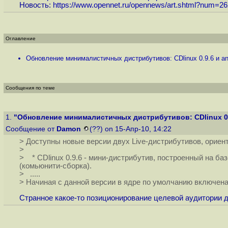
Новость:
https://www.opennet.ru/opennews/art.shtml?num=2
Оглавление
Обновление минималистичных дистрибутивов: CDlinux 0.9.6 и an.
Сообщения по теме
1.
"Обновление минималистичных дистрибутивов: CDlinux 0.9
Сообщение от
Damon
(??) on 15-Апр-10, 14:22
> Доступны новые версии двух Live-дистрибутивов, орие
>
> * CDlinux 0.9.6 - мини-дистрибутив, построенный на ба
(комьюнити-сборка).
> .....
> Начиная с данной версии в ядре по умолчанию включен
Странное какое-то позиционирование целевой аудитории ди