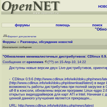
НОВ
форумы
помощь
поиск
"Обно
Вариант для распечатки
Форумы
Разговоры, обсуждение новостей
Изначальное сообщение
"Обновление минималистичных дистрибутивов: CDlinux 0.9.6 
Сообщение от
opennews
(??) on 15-Апр-10, 14:22
Доступны новые версии двух Live-дистрибутивов, ориент
- CDlinux 0.9.6 (
http://www.cdlinux.info/wiki/doku.php/news/lat
(
http://www.cdlinux.info/wiki/doku.php/download/latest
) в виде
возможность работы дистрибутива при полной загрузке в 
utf-8 в консоли, обновлены версии программ: Linux-ядро 2.6.33
открытых видеодрайверов для карт ATI и Intel. Начиная с
ценной данного улучшения является прекращен...
URL:
http://www.cdlinux.info/wiki/doku.php/news/latest