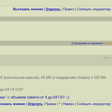
Высказать мнение
|
Ответить
|
Правка
|
Cообщить модератору
[
Сортировка по времени
|
RSS
]
+
–
/
б (консольная версия), 65 Мб (стандартная сборка) и 225 Мб
 до 64 Гб ОЗУ
х" с объемом памяти от 4 до 64 Гб? :-)
сказать мнение
|
Ответить
|
Правка
|
^
|
Наверх
|
Cообщить модератору