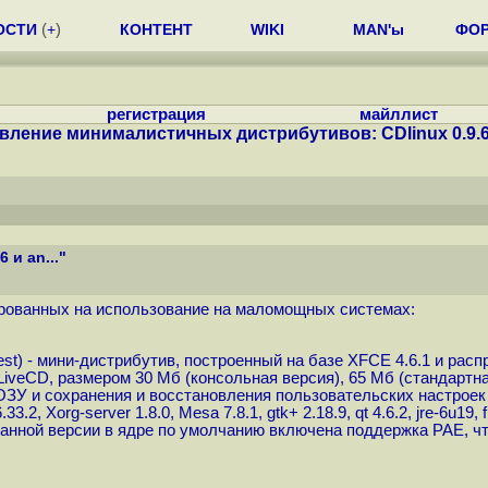
ОСТИ
(
+
)
КОНТЕНТ
WIKI
MAN'ы
ФО
регистрация
майллист
вление минималистичных дистрибутивов: CDlinux 0.9.6 и
и an..."
ированных на использование на маломощных системах:
est
) - мини-дистрибутив, построенный на базе XFCE 4.6.1 и рас
 LiveCD, размером 30 Мб (консольная версия), 65 Мб (стандартн
ОЗУ и сохранения и восстановления пользовательских настроек
.2, Xorg-server 1.8.0, Mesa 7.8.1, gtk+ 2.18.9, qt 4.6.2, jre-6u19,
 данной версии в ядре по умолчанию включена поддержка PAE, ч