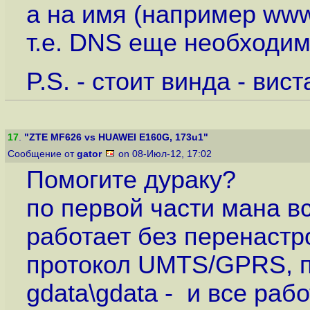
а на имя (например www
т.е. DNS еще необходим
P.S. - стоит винда - вист
17
.
"ZTE MF626 vs HUAWEI E160G, 173u1"
Сообщение от
gator
on 08-Июл-12, 17:02
Помогите дураку?
по первой части мана 
работает без перенастр
протокол UMTS/GPRS, по
gdata\gdata - и все рабо