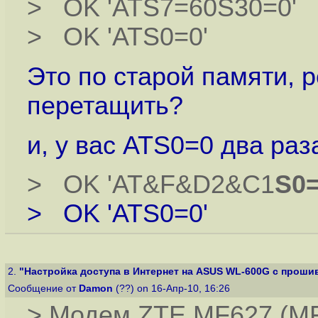
> OK 'ATS7=60S30=0'
> OK 'ATS0=0'
Это по старой памяти, 
перетащить?
и, у вас ATS0=0 два раз
> OK 'AT&F&D2&C1
S0
> OK 'ATS0=0'
2.
"Настройка доступа в Интернет на ASUS WL-600G с прошив
Сообщение от
Damon
(??) on 16-Апр-10, 16:26
> Модем ZTE MF627 (MF6