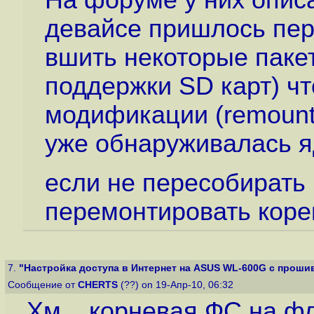
На форуме у них описа
девайсе пришлось пер
вшить некоторые пакет
поддержки SD карт) чт
модификации (remount
уже обнаруживалась 
если не пересобирать
перемонтировать корен
7.
"Настройка доступа в Интернет на ASUS WL-600G с прошив
Сообщение от
CHERTS
(??) on 19-Апр-10, 06:32
Хм... корневая ФС на ф