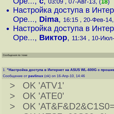
Ope...
,
c
,
03:09 , 07-Авг-13, (
18
)
Настройка доступа в Инте
Ope...
,
Dima
,
16:15 , 20-Фев-14,
Настройка доступа в Инте
Ope...
,
Виктор
,
11:34 , 10-Июл-
Сообщения по теме
1.
"Настройка доступа в Интернет на ASUS WL-600G с прошив
Сообщение от
pavlinux
(ok) on 16-Апр-10, 14:46
> OK 'ATV1'
> OK 'ATE0'
> OK 'AT&F&D2&C1S0=