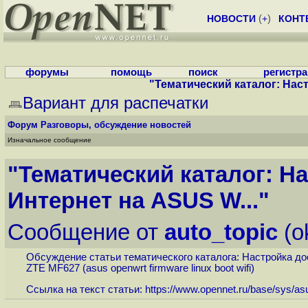
НОВОСТИ
(
+
)
КОНТ
форумы
помощь
поиск
регистр
"Тематический каталог: Наст
Вариант для распечатки
Форум
Разговоры, обсуждение новостей
Изначальное сообщение
"Тематический каталог: Н
Интернет на ASUS W..."
Сообщение от
auto_topic
(o
Обсуждение статьи тематического каталога: Настройка 
ZTE MF627 (asus openwrt firmware linux boot wifi)
Ссылка на текст статьи:
https://www.opennet.ru/base/sys/as