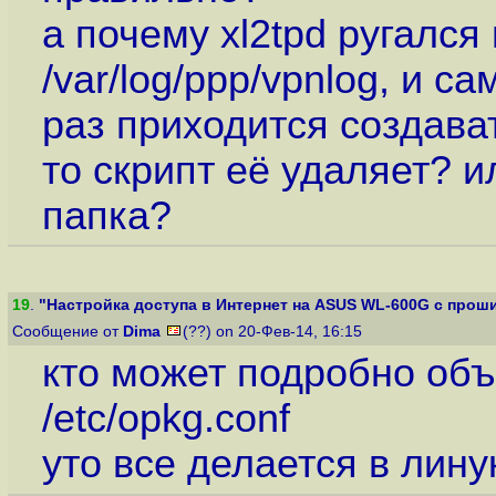
а почему xl2tpd ругался
/var/log/ppp/vpnlog, и 
раз приходится создавать
то скрипт её удаляет? и
папка?
19
.
"Настройка доступа в Интернет на ASUS WL-600G с проши
Сообщение от
Dima
(??) on 20-Фев-14, 16:15
кто может подробно объ
/etc/opkg.conf
уто все делается в лину