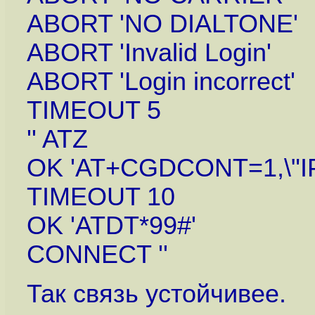
ABORT 'NO DIALTONE'
ABORT 'Invalid Login'
ABORT 'Login incorrect'
TIMEOUT 5
'' ATZ
OK 'AT+CGDCONT=1,\"IP\",
TIMEOUT 10
OK 'ATDT*99#'
CONNECT ''
Так связь устойчивее.