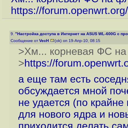
https://forum.openwrt.or
9.
"Настройка доступа в Интернет на ASUS WL-600G с про
Сообщение от
VecH
(ok) on 19-Апр-10, 08:15
>Хм... корневая ФС на
>
https://forum.openwrt
а еще там есть соседн
обсуждается мной поч
не удается (по крайне
для нового ядра и нов
приходится делать са