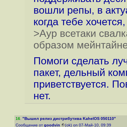
вошли репы, в акту
когда тебе хочется
>Аур всетаки свал
образом мейнтайн
Помоги сделать лучш
пакет, дельный ко
приветствуется. По
нет.
16
.
"Вышел релиз дистрибутива KahelOS 050110"
Сообщение от
goodvin
(ok) on 07-Май-10, 09:39