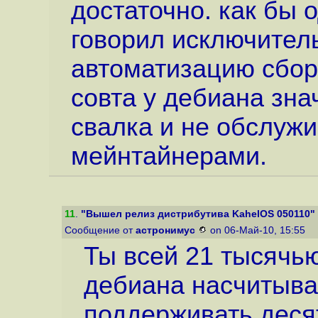
достаточно. как бы 
говорил исключитель
автоматизацию сбор
совта у дебиана зна
свалка и не обслуж
мейнтайнерами.
11
.
"Вышел релиз дистрибутива KahelOS 050110"
Сообщение от
астронимус
on 06-Май-10, 15:55
Ты всей 21 тысячью
дебиана насчитыва
поддерживать деся