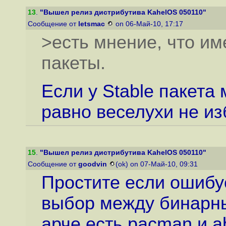
13
.
"Вышел релиз дистрибутива KahelOS 050110"
Сообщение от
letsmac
on 06-Май-10, 17:17
>есть мнение, что им
пакеты.
Если у Stable пакета 
равно веселухи не из
15
.
"Вышел релиз дистрибутива KahelOS 050110"
Сообщение от
goodvin
(ok) on 07-Май-10, 09:31
Простите если ошибус
выбор между бинарн
арче есть pacman и a