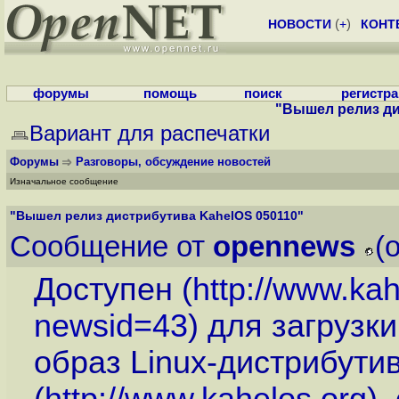
НОВОСТИ
(
+
)
КОНТ
форумы
помощь
поиск
регистр
"Вышел релиз ди
Вариант для распечатки
Форумы
Разговоры, обсуждение новостей
Изначальное сообщение
"Вышел релиз дистрибутива KahelOS 050110"
Сообщение от
opennews
(
Доступен (
http://www.ka
newsid=43
) для загруз
образ Linux-дистрибути