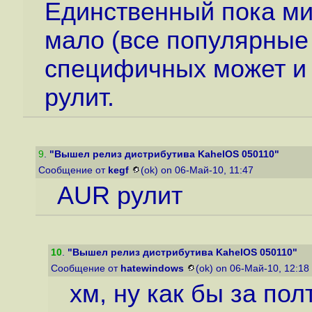
Единственный пока мин
мало (все популярные 
специфичных может и н
рулит.
9
.
"Вышел релиз дистрибутива KahelOS 050110"
Сообщение от
kegf
(ok) on 06-Май-10, 11:47
AUR рулит
10
.
"Вышел релиз дистрибутива KahelOS 050110"
Сообщение от
hatewindows
(ok) on 06-Май-10, 12:18
хм, ну как бы за пол