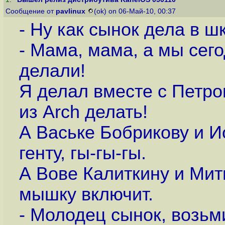
Сообщение от
pavlinux
(ok) on 06-Май-10, 00:37
- Ну как сынок дела в ш
- Мама, мама, а мы сег
делали!
Я делал вместе с Петр
из Arch делать!
А Ваське Бобрикову и И
генту, гы-гы-гы.
А Вове Калиткину и Мит
мышку включит.
- Молодец сынок, возьми