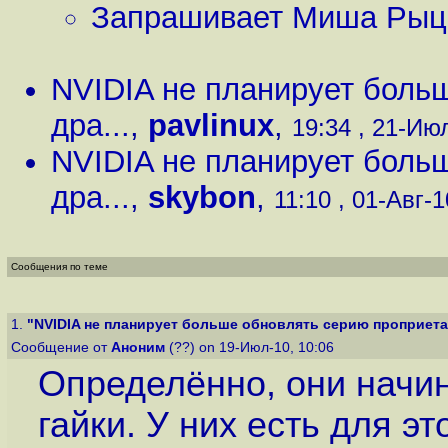
Запрашивает Миша Рыц
NVIDIA не планирует боль
дра...
,
pavlinux
,
19:34 , 21-Июл
NVIDIA не планирует боль
дра...
,
skybon
,
11:10 , 01-Авг-1
Сообщения по теме
1.
"NVIDIA не планирует больше обновлять серию проприета
Сообщение от
Аноним
(??) on 19-Июл-10, 10:06
Определённо, они начин
гайки. У них есть для э