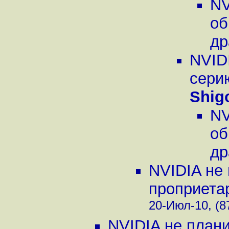
NV
об
др
NVID
сери
Shig
NV
об
др
NVIDIA не
проприетар
20-Июл-10, (8
NVIDIA не план