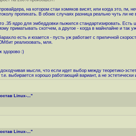
провайдера, на котором стаи хомяков висят, или когда это, гм, 
токолу пропихать. В обоих случаях разница реально чуть ли не 
кто .35 ядро для эмбеддовки пыжился стандартизировать. Есть 
мому приматывать скотчем, а другое - когда в майнлайне и так уж
арахло есть и юзается - пусть уж работает с приличной скорост
50Мбит реализовать, мля.
 здорово :)
е доходчивая мысля, что если идет выбор между теоретико-эстет
т.е. выбирается хорошо работающий вариант, а не эстетически
став Linux-..."
став Linux-..."