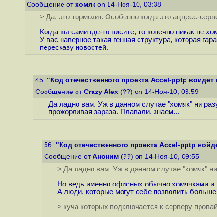
Сообщение от
хомяк
on 14-Ноя-10, 03:38
> Да, это тормозит. Особенно когда это аццесс-серв
Когда вы сами где-то висите, то конечно никак не хо
У вас наверное такая генная структура, которая гар
пересказу новостей.
45.
"Код отечественного проекта Accel-pptp войдет в
Сообщение от
Crazy Alex
(??) on 14-Ноя-10, 03:59
Да ладно вам. Уж в данном случае "хомяк" ни раз
прожорливая зараза. Плавали, знаем...
56.
"Код отечественного проекта Accel-pptp войдет
Сообщение от
Аноним
(??) on 14-Ноя-10, 09:55
> Да ладно вам. Уж в данном случае "хомяк" н
Но ведь именно офисных обычно хомячками и н
А люди, которые могут себе позволить больше
> куча которых подключается к серверу провай