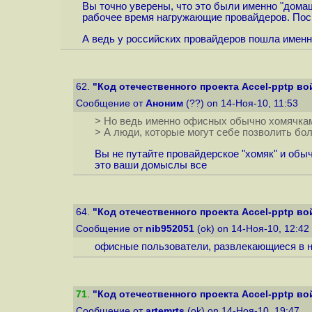
Вы точно уверены, что это были именно "дома
рабочее время нагружающие провайдеров. Поск
А ведь у российских провайдеров пошла именно
62.
"Код отечественного проекта Accel-pptp вой
Сообщение от
Аноним
(??) on 14-Ноя-10, 11:53
> Но ведь именно офисных обычно хомячкам
> А люди, которые могут себе позволить бо
Вы не путайте провайдерское "хомяк" и обыч
это ваши домыслы все
64.
"Код отечественного проекта Accel-pptp вой
Сообщение от
nib952051
(ok) on 14-Ноя-10, 12:42
офисные пользователи, развлекающиеся в не
71
.
"Код отечественного проекта Accel-pptp вой
Сообщение от
artemrts
(ok) on 14-Ноя-10, 19:47