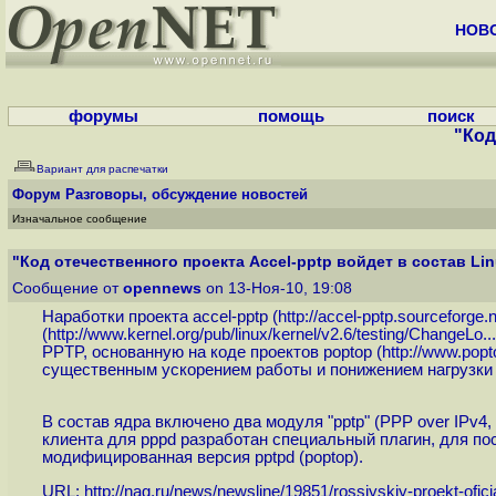
НОВ
форумы
помощь
поиск
"Код
Вариант для распечатки
Форум
Разговоры, обсуждение новостей
Изначальное сообщение
"Код отечественного проекта Accel-pptp войдет в состав Linu
Сообщение от
opennews
on 13-Ноя-10, 19:08
Наработки проекта accel-pptp (
http://accel-pptp.sourceforge.n
(
http://www.kernel.org/pub/linux/kernel/v2.6/testing/ChangeLo...
PPTP, основанную на коде проектов poptop (
http://www.popt
существенным ускорением работы и понижением нагрузки
В состав ядра включено два модуля "pptp" (PPP over IPv4,
клиента для pppd разработан специальный плагин, для по
модифицированная версия pptpd (poptop).
URL:
http://nag.ru/news/newsline/19851/rossiyskiy-proekt-oficia