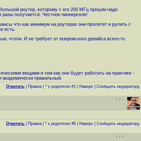
небольшой роутер, которому с его 200 МГц процом надо
в разы получается. Честное пионерское!
шансы что как минимум на роутерах они пролетят и рулить с
е есть.
ью, чтоли. И не требует от юзеровского девайса всего-то
ическими вещами и тем как оно будет работать на практике -
 и академически правильный.
Ответить
|
Правка
|
^ к родителю #1
|
Наверх
|
Cообщить модератору
+
–
/
Ответить
|
Правка
|
^ к родителю #6
|
Наверх
|
Cообщить модератору
+
–
/