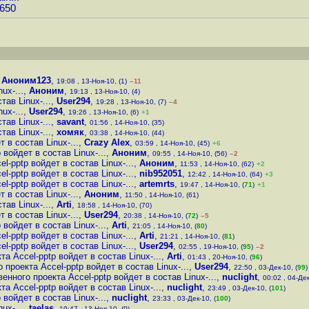
8650
,
Аноним123
,
19:08 , 13-Ноя-10, (1)
–11
ux-...
,
Аноним
,
19:13 , 13-Ноя-10, (4)
ав Linux-...
,
User294
,
19:28 , 13-Ноя-10, (7)
–4
ux-...
,
User294
,
19:26 , 13-Ноя-10, (6)
+1
ав Linux-...
,
savant
,
01:56 , 14-Ноя-10, (35)
ав Linux-...
,
хомяк
,
03:38 , 14-Ноя-10, (44)
 в состав Linux-...
,
Crazy Alex
,
03:59 , 14-Ноя-10, (45)
+6
войдет в состав Linux-...
,
Аноним
,
09:55 , 14-Ноя-10, (56)
–2
l-pptp войдет в состав Linux-...
,
Аноним
,
11:53 , 14-Ноя-10, (62)
+2
l-pptp войдет в состав Linux-...
,
nib952051
,
12:42 , 14-Ноя-10, (64)
+3
l-pptp войдет в состав Linux-...
,
artemrts
,
19:47 , 14-Ноя-10, (
71
)
+1
 в состав Linux-...
,
Аноним
,
11:50 , 14-Ноя-10, (61)
ав Linux-...
,
Arti
,
18:58 , 14-Ноя-10, (70)
 в состав Linux-...
,
User294
,
20:38 , 14-Ноя-10, (
72
)
–5
войдет в состав Linux-...
,
Arti
,
21:05 , 14-Ноя-10, (
80
)
l-pptp войдет в состав Linux-...
,
Arti
,
21:21 , 14-Ноя-10, (
81
)
l-pptp войдет в состав Linux-...
,
User294
,
02:55 , 19-Ноя-10, (
95
)
–2
а Accel-pptp войдет в состав Linux-...
,
Arti
,
01:43 , 20-Ноя-10, (
96
)
 проекта Accel-pptp войдет в состав Linux-...
,
User294
,
22:50 , 03-Дек-10, (
99
)
енного проекта Accel-pptp войдет в состав Linux-...
,
nuclight
,
00:02 , 04-Дек
а Accel-pptp войдет в состав Linux-...
,
nuclight
,
23:49 , 03-Дек-10, (
101
)
войдет в состав Linux-...
,
nuclight
,
23:33 , 03-Дек-10, (
100
)
ux-...
,
taelas
,
19:47 , 13-Ноя-10, (9)