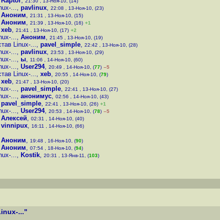
,
Raptor
,
21:30 , 13-Ноя-10, (14)
ux-...
,
pavlinux
,
22:08 , 13-Ноя-10, (23)
,
Аноним
,
21:31 , 13-Ноя-10, (15)
,
Аноним
,
21:39 , 13-Ноя-10, (16)
+1
,
xeb
,
21:41 , 13-Ноя-10, (17)
+2
ux-...
,
Аноним
,
21:45 , 13-Ноя-10, (19)
ав Linux-...
,
pavel_simple
,
22:42 , 13-Ноя-10, (28)
ux-...
,
pavlinux
,
23:53 , 13-Ноя-10, (29)
ux-...
,
ы
,
11:06 , 14-Ноя-10, (60)
ux-...
,
User294
,
20:49 , 14-Ноя-10, (
77
)
–5
ав Linux-...
,
xeb
,
20:55 , 14-Ноя-10, (
79
)
,
xeb
,
21:47 , 13-Ноя-10, (20)
ux-...
,
pavel_simple
,
22:41 , 13-Ноя-10, (27)
ux-...
,
анонимус
,
02:56 , 14-Ноя-10, (43)
,
pavel_simple
,
22:41 , 13-Ноя-10, (26)
+1
ux-...
,
User294
,
20:53 , 14-Ноя-10, (
78
)
–5
,
Алексей
,
02:31 , 14-Ноя-10, (40)
,
vinnipux
,
16:11 , 14-Ноя-10, (66)
,
Аноним
,
19:48 , 16-Ноя-10, (
90
)
,
Аноним
,
07:54 , 18-Ноя-10, (
94
)
ux-...
,
Kostik
,
20:31 , 13-Янв-11, (
103
)
nux-..."