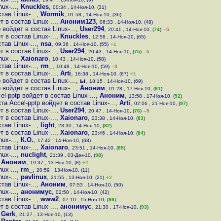
ux-...
,
Knuckles
,
00:34 , 14-Ноя-10, (31)
ав Linux-...
,
Wormik
,
01:58 , 14-Ноя-10, (36)
 в состав Linux-...
,
Аноним123
,
06:33 , 14-Ноя-10, (48)
войдет в состав Linux-...
,
User294
,
20:41 , 14-Ноя-10, (
74
)
–5
 в состав Linux-...
,
Knuckles
,
12:58 , 14-Ноя-10, (65)
ав Linux-...
,
nsa
,
09:36 , 14-Ноя-10, (55)
+1
 в состав Linux-...
,
User294
,
20:43 , 14-Ноя-10, (
75
)
–5
ux-...
,
Xaionaro
,
10:43 , 14-Ноя-10, (58)
ав Linux-...
,
rm_
,
10:48 , 14-Ноя-10, (59)
–3
 в состав Linux-...
,
Arti
,
16:38 , 14-Ноя-10, (67)
+1
войдет в состав Linux-...
,
ы
,
18:15 , 14-Ноя-10, (69)
войдет в состав Linux-...
,
Аноним
,
01:28 , 17-Ноя-10, (
91
)
l-pptp войдет в состав Linux-...
,
Аноним
,
13:58 , 17-Ноя-10, (
92
)
а Accel-pptp войдет в состав Linux-...
,
Arti
,
02:06 , 21-Ноя-10, (
97
)
 в состав Linux-...
,
User294
,
20:47 , 14-Ноя-10, (
76
)
–5
 в состав Linux-...
,
Xaionaro
,
23:38 , 14-Ноя-10, (
83
)
ав Linux-...
,
light
,
23:30 , 14-Ноя-10, (
82
)
 в состав Linux-...
,
Xaionaro
,
23:46 , 14-Ноя-10, (
84
)
ux-...
,
К.О.
,
17:42 , 14-Ноя-10, (68)
ав Linux-...
,
Xaionaro
,
23:51 , 14-Ноя-10, (
85
)
ux-...
,
nuclight
,
21:39 , 03-Дек-10, (
98
)
,
Аноним
,
19:37 , 13-Ноя-10, (8)
+2
ux-...
,
rm_
,
20:59 , 13-Ноя-10, (11)
ux-...
,
pavlinux
,
21:55 , 13-Ноя-10, (21)
+2
ав Linux-...
,
Аноним
,
07:53 , 14-Ноя-10, (50)
ux-...
,
анонимус
,
02:50 , 14-Ноя-10, (42)
ав Linux-...
,
www2
,
07:10 , 15-Ноя-10, (
86
)
 в состав Linux-...
,
анонимус
,
21:30 , 17-Ноя-10, (
93
)
,
Gerk
,
21:27 , 13-Ноя-10, (13)