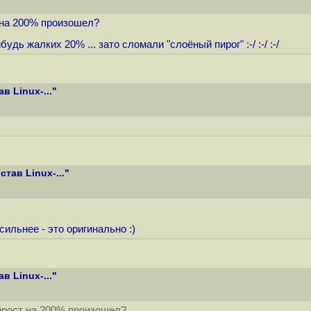
т на 200% произошел?
 жалких 20% ... зато сломали "слоёный пирог" :-/ :-/ :-/
в Linux-..."
тав Linux-..."
ильнее - это оригинально :)
в Linux-..."
рирост на 200% произошел?