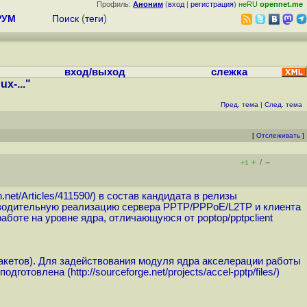
Профиль:
Аноним
(
вход
|
регистрация
)
неRU
opennet.me
РУМ
Поиск
(
теги
)
вход/выход
слежка
x-..."
Пред. тема
|
След. тема
[
Отслеживать
]
+
–
/
+1
wn.net/Articles/411590
/) в состав кандидата в релизы
оизводительную реализацию сервера PPTP/PPPoE/L2TP и клиента
работе на уровне ядра, отличающуюся от poptop/pptpclient
E-пакетов). Для задействования модуля ядра акселерации работы
подготовлена (
http://sourceforge.net/projects/accel-pptp/files
/)