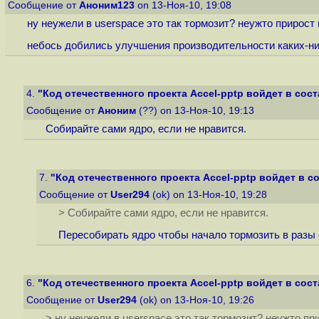
Сообщение от
Аноним123
on 13-Ноя-10, 19:08
ну неужели в userspace это так тормозит? неужто прирос
небось добились улучшения производительности каких-нибудь
4.
"Код отечественного проекта Accel-pptp войдет в соста
Сообщение от
Аноним
(??) on 13-Ноя-10, 19:13
Собирайте сами ядро, если не нравится.
7.
"Код отечественного проекта Accel-pptp войдет в сос
Сообщение от
User294
(ok) on 13-Ноя-10, 19:28
> Собирайте сами ядро, если не нравится.
Пересобирать ядро чтобы начало тормозить в разы с
6.
"Код отечественного проекта Accel-pptp войдет в соста
Сообщение от
User294
(ok) on 13-Ноя-10, 19:26
> ну неужели в userspace это так тормозит? неужто п