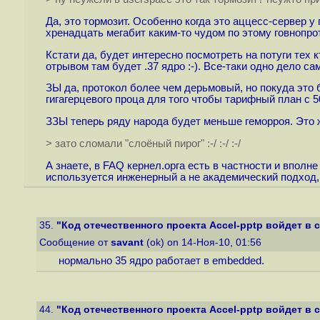
Да, это тормозит. Особенно когда это аццесс-сервер у 
хренадцать мегабит каким-то чудом по этому говнопро
Кстати да, будет интересно посмотреть на потуги тех 
отрывом там будет .37 ядро :-). Все-таки одно дело са
ЗЫ да, протокол более чем дерьмовый, но покуда это б
гигагерцевого проца для того чтобы тарифный план с 
ЗЗЫ теперь ряду народа будет меньше геморроя. Это ж
> зато сломали "слоёный пирог" :-/ :-/ :-/
А знаете, в FAQ кернел.орга есть в частности и вполн
используется инженерный а не академический подход, 
35.
"Код отечественного проекта Accel-pptp войдет в со
Сообщение от
savant
(ok) on 14-Ноя-10, 01:56
нормально 35 ядро работает в embedded.
44.
"Код отечественного проекта Accel-pptp войдет в со