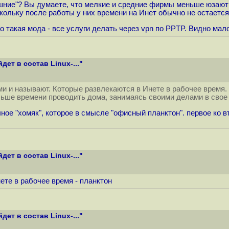
шние"? Вы думаете, что мелкие и средние фирмы меньше юзают v
ольку после работы у них времени на Инет обычно не остается
 такая мода - все услуги делать через vpn по PPTP. Видно мало
дет в состав Linux-..."
и и называют. Которые развлекаются в Инете в рабочее время.
льше времени проводить дома, занимаясь своими делами в свое 
ное "хомяк", которое в смысле "офисный планктон". первое ко в
дет в состав Linux-..."
те в рабочее время - планктон
дет в состав Linux-..."