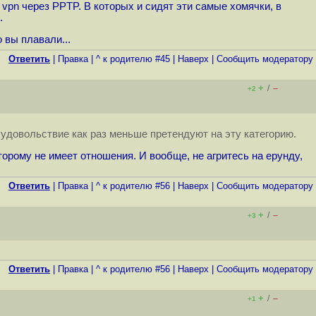
pn через PPTP. В которых и сидят эти самые хомячки, в
.
 вы плавали...
Ответить
|
Правка
|
^ к родителю #45
|
Наверх
|
Cообщить модератору
+
–
/
+2
удовольствие как раз меньше претендуют на эту категорию.
торому не имеет отношения. И вообще, не агритесь на ерунду,
Ответить
|
Правка
|
^ к родителю #56
|
Наверх
|
Cообщить модератору
+
–
/
+3
Ответить
|
Правка
|
^ к родителю #56
|
Наверх
|
Cообщить модератору
+
–
/
+1