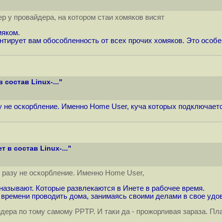
ер у провайдера, на котором стаи хомяков висят
мяком.
антирует вам обособленность от всех прочих хомяков. Это особе
 состав Linux-..."
у не оскорбление. Именно Home User, куча которых подключаетс
 в состав Linux-..."
и разу не оскорбление. Именно Home User,
азывают. Которые развлекаются в Инете в рабочее время.
 времени проводить дома, занимаясь своими делами в свое удов
дера по тому самому PPTP. И таки да - прожорливая зараза. Пла