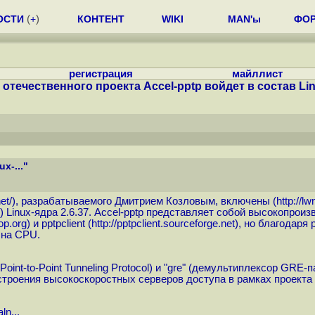
ОСТИ
(
+
)
КОНТЕНТ
WIKI
MAN'ы
ФО
регистрация
майллист
 отечественного проекта Accel-pptp войдет в состав Linu
x-..."
et
/), разрабатываемого Дмитрием Козловым, включены (
http://l
) Linux-ядра 2.6.37. Accel-pptp представляет собой высокопр
op.org
) и pptpclient (
http://pptpclient.sourceforge.net
), но благодаря 
 на CPU.
 Point-to-Point Tunneling Protocol) и "gre" (демультиплексор GR
строения высокоскоростных серверов доступа в рамках проекта 
ln...