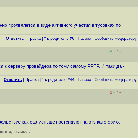
нно проявляется в виде активного участия в тусовках по
Ответить
|
Правка
|
^ к родителю #6
|
Наверх
|
Cообщить модератору
+
–
/
+6
я к серверу провайдера по тому самому PPTP. И таки да -
Ответить
|
Правка
|
^ к родителю #44
|
Наверх
|
Cообщить модератору
+
–
/
–2
ольствие как раз меньше претендуют на эту категорию.
вали, знаем...