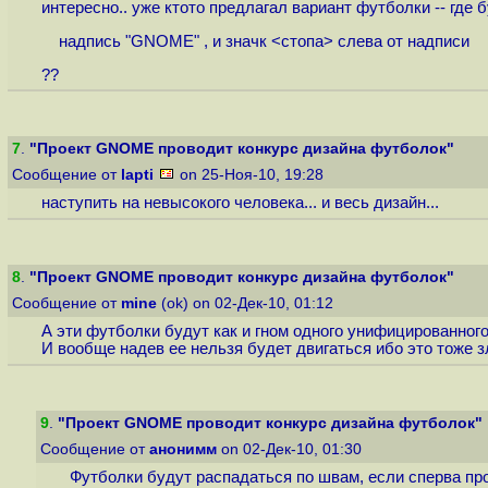
интересно.. уже ктото предлагал вариант футболки -- где б
надпись "GNOME" , и значк <стопа> слева от надписи
??
7
.
"Проект GNOME проводит конкурс дизайна футболок"
Сообщение от
lapti
on 25-Ноя-10, 19:28
наступить на невысокого человека... и весь дизайн...
8
.
"Проект GNOME проводит конкурс дизайна футболок"
Сообщение от
mine
(ok) on 02-Дек-10, 01:12
А эти футболки будут как и гном одного унифицированног
И вообще надев ее нельзя будет двигаться ибо это тоже з
9
.
"Проект GNOME проводит конкурс дизайна футболок"
Сообщение от
анонимм
on 02-Дек-10, 01:30
Футболки будут распадаться по швам, если сперва про