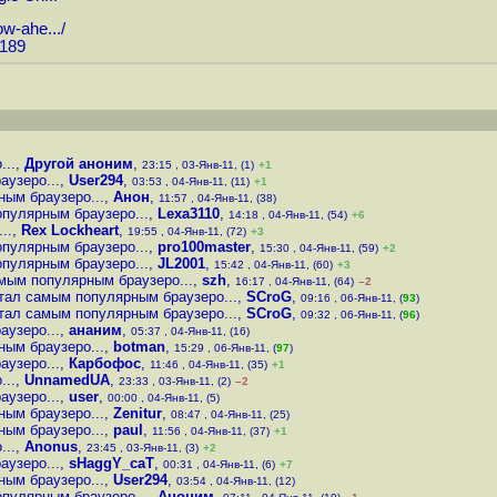
ow-ahe...
/
9189
...
,
Другой аноним
,
23:15 , 03-Янв-11, (1)
+1
аузеро...
,
User294
,
03:53 , 04-Янв-11, (11)
+1
ным браузеро...
,
Анон
,
11:57 , 04-Янв-11, (38)
опулярным браузеро...
,
Lexa3110
,
14:18 , 04-Янв-11, (54)
+6
..
,
Rex Lockheart
,
19:55 , 04-Янв-11, (72)
+3
опулярным браузеро...
,
pro100master
,
15:30 , 04-Янв-11, (59)
+2
опулярным браузеро...
,
JL2001
,
15:42 , 04-Янв-11, (60)
+3
амым популярным браузеро...
,
szh
,
16:17 , 04-Янв-11, (64)
–2
стал самым популярным браузеро...
,
SCroG
,
09:16 , 06-Янв-11, (
93
)
стал самым популярным браузеро...
,
SCroG
,
09:32 , 06-Янв-11, (
96
)
аузеро...
,
ананим
,
05:37 , 04-Янв-11, (16)
ным браузеро...
,
botman
,
15:29 , 06-Янв-11, (
97
)
аузеро...
,
Карбофос
,
11:46 , 04-Янв-11, (35)
+1
...
,
UnnamedUA
,
23:33 , 03-Янв-11, (2)
–2
аузеро...
,
user
,
00:00 , 04-Янв-11, (5)
ным браузеро...
,
Zenitur
,
08:47 , 04-Янв-11, (25)
ным браузеро...
,
paul
,
11:56 , 04-Янв-11, (37)
+1
...
,
Anonus
,
23:45 , 03-Янв-11, (3)
+2
аузеро...
,
sHaggY_caT
,
00:31 , 04-Янв-11, (6)
+7
ным браузеро...
,
User294
,
03:54 , 04-Янв-11, (12)
опулярным браузеро...
,
Аноним
,