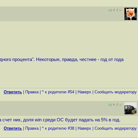
+
–
/
+3
ного процента". Некоторые, правда, честнее - год от года
Ответить
|
Правка
|
^ к родителю #54
|
Наверх
|
Cообщить модератору
+
–
/
+2
 счет них, доля win среди ОС будет падать на 5% в год.
Ответить
|
Правка
|
^ к родителю #38
|
Наверх
|
Cообщить модератору