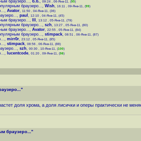
ным браузеро...
,
б.б.
,
09:24 , 06-Янв-11, (
95
)
опулярным браузеро...
,
Wish
,
16:11 , 09-Янв-11, (
99
)
...
,
Avator
,
11:50 , 04-Янв-11, (36)
аузеро...
,
paul
,
12:10 , 04-Янв-11, (45)
ным браузеро...
,
lll
,
13:12 , 05-Янв-11, (79)
опулярным браузеро...
,
szh
,
13:27 , 05-Янв-11, (80)
ным браузеро...
,
Avator
,
22:55 , 05-Янв-11, (84)
опулярным браузеро...
,
stimpack
,
08:51 , 06-Янв-11, (87)
...
,
mirr0r
,
23:12 , 05-Янв-11, (85)
...
,
stimpack
,
08:56 , 06-Янв-11, (88)
аузеро...
,
szh
,
00:30 , 10-Янв-11, (
100
)
...
,
lucentcode
,
01:20 , 09-Янв-11, (
98
)
аузеро..."
 растет доля хрома, а доля лисички и оперы практически не мен
м браузеро..."