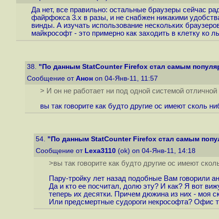
Да нет, все правильно: остальные браузеры сейчас рад
файрфокса 3.х в разы, и не снабжен никакими удобств
винды. А изучать использование нескольких браузеро
майкрософт - это примерно как заходить в клетку ко л
38.
"По данным StatCounter Firefox стал самым популя
Сообщение от
Анон
on 04-Янв-11, 11:57
> И он не работает ни под одной системой отличной
вы так говорите как будто другие ос имеют сколь 
54.
"По данным StatCounter Firefox стал самым попу
Сообщение от
Lexa3110
(ok) on 04-Янв-11, 14:18
>вы так говорите как будто другие ос имеют ско
Пару-тройку лет назад подобные Вам говорили ан
Да и кто ее посчитал, долю эту? И как? Я вот ви
теперь их десятки. Причем дюжина из них - моя с
Или предсмертные судороги некрософта? Офис то