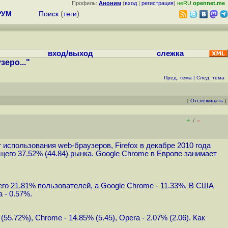
Профиль:
Аноним
(
вход
|
регистрация
)
неRU
opennet.me
РУМ
Поиск
(
теги
)
вход/выход
слежка
еро..."
Пред. тема
|
След. тема
[
Отслеживать
]
+
–
/
 использования web-браузеров, Firefox в декабре 2010 года
ющего 37.52% (44.84) рынка. Google Chrome в Европе занимает
всего 21.81% пользователей, а Google Chrome - 11.33%. В США
a - 0.57%.
55.72%), Chrome - 14.85% (5.45), Opera - 2.07% (2.06). Как