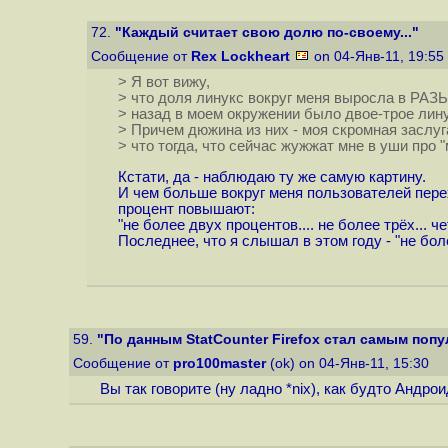
72.
"Каждый считает свою долю по-своему..."
Сообщение от
Rex Lockheart
on 04-Янв-11, 19:55
> Я вот вижу,
> что доля линукс вокруг меня выросла в РАЗЫ
> назад в моем окружении было двое-трое лину
> Причем дюжина из них - моя скромная заслуг
> что тогда, что сейчас жужжат мне в уши про 
Кстати, да - наблюдаю ту же самую картину.
И чем больше вокруг меня пользователей перехо
процент повышают:
"не более двух процентов.... не более трёх... че
Последнее, что я слышал в этом году - "не боле
59.
"По данным StatCounter Firefox стал самым попу
Сообщение от
pro100master
(ok) on 04-Янв-11, 15:30
Вы так говорите (ну ладно *nix), как будто Андро