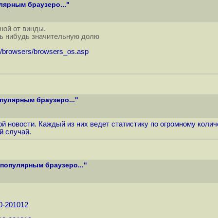
лярным браузеро..."
ной от винды.
оль нибудь значительную долю
/browsers/browsers_os.asp
опулярным браузеро..."
 новости. Каждый из них ведет статистику по огромному количе
й случай.
 популярным браузеро..."
10-201012