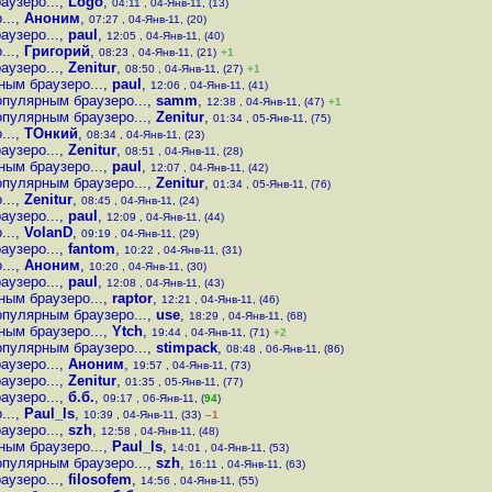
аузеро...
,
Logo
,
04:11 , 04-Янв-11, (13)
...
,
Аноним
,
07:27 , 04-Янв-11, (20)
аузеро...
,
paul
,
12:05 , 04-Янв-11, (40)
...
,
Григорий
,
08:23 , 04-Янв-11, (21)
+1
аузеро...
,
Zenitur
,
08:50 , 04-Янв-11, (27)
+1
ным браузеро...
,
paul
,
12:06 , 04-Янв-11, (41)
опулярным браузеро...
,
samm
,
12:38 , 04-Янв-11, (47)
+1
опулярным браузеро...
,
Zenitur
,
01:34 , 05-Янв-11, (75)
...
,
ТОнкий
,
08:34 , 04-Янв-11, (23)
аузеро...
,
Zenitur
,
08:51 , 04-Янв-11, (28)
ным браузеро...
,
paul
,
12:07 , 04-Янв-11, (42)
опулярным браузеро...
,
Zenitur
,
01:34 , 05-Янв-11, (76)
...
,
Zenitur
,
08:45 , 04-Янв-11, (24)
аузеро...
,
paul
,
12:09 , 04-Янв-11, (44)
...
,
VolanD
,
09:19 , 04-Янв-11, (29)
аузеро...
,
fantom
,
10:22 , 04-Янв-11, (31)
...
,
Аноним
,
10:20 , 04-Янв-11, (30)
аузеро...
,
paul
,
12:08 , 04-Янв-11, (43)
ным браузеро...
,
raptor
,
12:21 , 04-Янв-11, (46)
опулярным браузеро...
,
use
,
18:29 , 04-Янв-11, (68)
ным браузеро...
,
Ytch
,
19:44 , 04-Янв-11, (71)
+2
опулярным браузеро...
,
stimpack
,
08:48 , 06-Янв-11, (86)
аузеро...
,
Аноним
,
19:57 , 04-Янв-11, (73)
аузеро...
,
Zenitur
,
01:35 , 05-Янв-11, (77)
аузеро...
,
б.б.
,
09:17 , 06-Янв-11, (
94
)
...
,
Paul_ls
,
10:39 , 04-Янв-11, (33)
–1
аузеро...
,
szh
,
12:58 , 04-Янв-11, (48)
ным браузеро...
,
Paul_ls
,
14:01 , 04-Янв-11, (53)
опулярным браузеро...
,
szh
,
16:11 , 04-Янв-11, (63)
аузеро...
,
filosofem
,
14:56 , 04-Янв-11, (55)