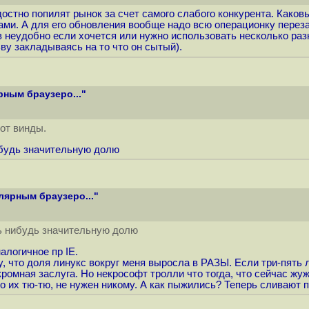
остно попилят рынок за счет самого слабого конкурента. Каковы
ами. А для его обновления вообще надо всю операционку переза
в неудобно если хочется или нужно использовать несколько ра
ьву закладываясь на то что он сытый).
рным браузеро..."
 от винды.
нибудь значительную долю
лярным браузеро..."
ль нибудь значительную долю
алогичное пр IE.
жу, что доля линукс вокруг меня выросла в РАЗЫ. Если три-пять
кромная заслуга. Но некрософт тролли что тогда, что сейчас жу
 их тю-тю, не нужен никому. А как пыжились? Теперь сливают 