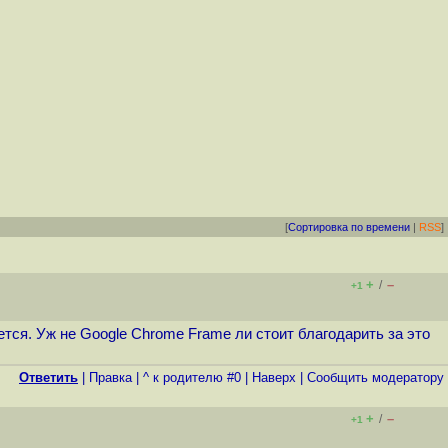
[
Сортировка по времени
|
RSS
]
+
–
/
+1
яется. Уж не Google Chrome Frame ли стоит благодарить за это
Ответить
|
Правка
|
^ к родителю #0
|
Наверх
|
Cообщить модератору
+
–
/
+1