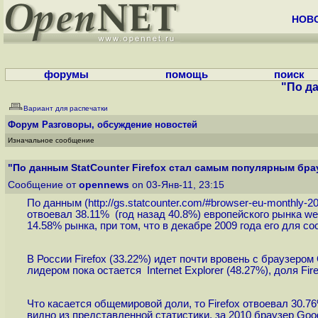
НОВ
форумы
помощь
поиск
"По да
Вариант для распечатки
Форум
Разговоры, обсуждение новостей
Изначальное сообщение
"По данным StatCounter Firefox стал самым популярным брау
Сообщение от
opennews
on 03-Янв-11, 23:15
По данным (
http://gs.statcounter.com/#browser-eu-monthly-
отвоевал 38.11% (год назад 40.8%) европейского рынка web
14.58% рынка, при том, что в декабре 2009 года его для со
В России Firefox (33.22%) идет почти вровень с браузером 
лидером пока остается Internet Explorer (48.27%), доля Fire
Что касается общемировой доли, то Firefox отвоевал 30.76% 
видно из представленной статистики, за 2010 браузер Goog