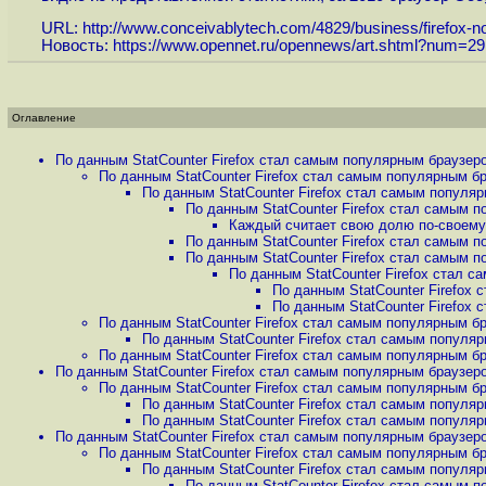
URL:
http://www.conceivablytech.com/4829/business/firefox-n
Новость:
https://www.opennet.ru/opennews/art.shtml?num=2
Оглавление
По данным StatCounter Firefox стал самым популярным браузеро
По данным StatCounter Firefox стал самым популярным бр
По данным StatCounter Firefox стал самым популяр
По данным StatCounter Firefox стал самым п
Каждый считает свою долю по-своему.
По данным StatCounter Firefox стал самым п
По данным StatCounter Firefox стал самым п
По данным StatCounter Firefox стал с
По данным StatCounter Firefox 
По данным StatCounter Firefox 
По данным StatCounter Firefox стал самым популярным бр
По данным StatCounter Firefox стал самым популяр
По данным StatCounter Firefox стал самым популярным бр
По данным StatCounter Firefox стал самым популярным браузеро
По данным StatCounter Firefox стал самым популярным бр
По данным StatCounter Firefox стал самым популяр
По данным StatCounter Firefox стал самым популяр
По данным StatCounter Firefox стал самым популярным браузеро
По данным StatCounter Firefox стал самым популярным бр
По данным StatCounter Firefox стал самым популяр
По данным StatCounter Firefox стал самым п