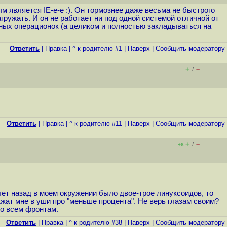
м является IE-e-e :). Он тормознее даже весьма не быстрого
гружать. И он не работает ни под одной системой отличной от
зных операционок (а целиком и полностью закладываться на
Ответить
|
Правка
|
^ к родителю #1
|
Наверх
|
Cообщить модератору
+
–
/
Ответить
|
Правка
|
^ к родителю #11
|
Наверх
|
Cообщить модератору
+
–
/
+6
 лет назад в моем окружении было двое-трое линуксоидов, то
жжат мне в уши про "меньше процента". Не верь глазам своим?
по всем фронтам.
Ответить
|
Правка
|
^ к родителю #38
|
Наверх
|
Cообщить модератору