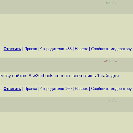
+
–
/
+3
Ответить
|
Правка
|
^ к родителю #38
|
Наверх
|
Cообщить модератору
+
–
/
–2
ству сайтов. А w3schools.com это всего-лишь 1 сайт для
Ответить
|
Правка
|
^ к родителю #60
|
Наверх
|
Cообщить модератору
+
–
/