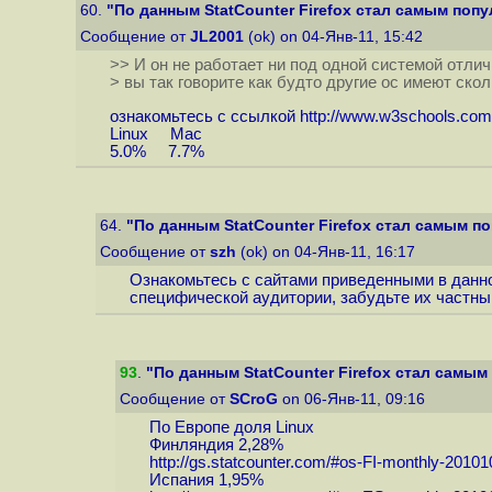
60.
"По данным StatCounter Firefox стал самым попу
Сообщение от
JL2001
(ok) on 04-Янв-11, 15:42
>> И он не работает ни под одной системой отлич
> вы так говорите как будто другие ос имеют ск
ознакомьтесь с ссылкой
http://www.w3schools.com
Linux Mac
5.0% 7.7%
64.
"По данным StatCounter Firefox стал самым п
Сообщение от
szh
(ok) on 04-Янв-11, 16:17
Ознакомьтесь с сайтами приведенными в данной
специфической аудитории, забудьте их частны
93
.
"По данным StatCounter Firefox стал самым
Сообщение от
SCroG
on 06-Янв-11, 09:16
По Европе доля Linux
Финляндия 2,28%
http://gs.statcounter.com/#os-FI-monthly-2010
Испания 1,95%