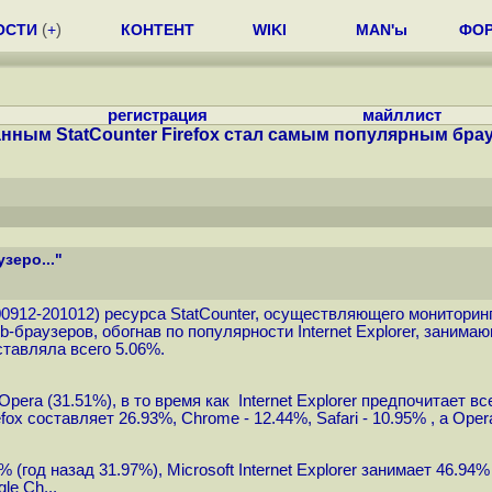
ОСТИ
(
+
)
КОНТЕНТ
WIKI
MAN'ы
ФО
регистрация
майллист
нным StatCounter Firefox стал самым популярным брауз
зеро..."
200912-201012
) ресурса StatCounter, осуществляющего мониторинг
-браузеров, обогнав по популярности Internet Explorer, занима
ставляла всего 5.06%.
Opera (31.51%), в то время как Internet Explorer предпочитает 
fox составляет 26.93%, Chrome - 12.44%, Safari - 10.95% , а Oper
(год назад 31.97%), Microsoft Internet Explorer занимает 46.94% (
le Ch...