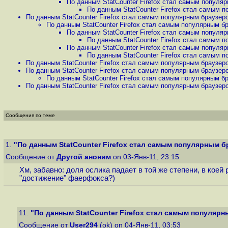
По данным StatCounter Firefox стал самым популяр
По данным StatCounter Firefox стал самым п
По данным StatCounter Firefox стал самым популярным браузеро
По данным StatCounter Firefox стал самым популярным бр
По данным StatCounter Firefox стал самым популяр
По данным StatCounter Firefox стал самым п
По данным StatCounter Firefox стал самым популяр
По данным StatCounter Firefox стал самым п
По данным StatCounter Firefox стал самым популярным браузеро
По данным StatCounter Firefox стал самым популярным браузеро
По данным StatCounter Firefox стал самым популярным бр
По данным StatCounter Firefox стал самым популярным браузеро
Сообщения по теме
1.
"По данным StatCounter Firefox стал самым популярным бр
Сообщение от
Другой аноним
on 03-Янв-11, 23:15
Хм, забавно: доля ослика падает в той же степени, в коей
"достижение" фаерфокса?)
11.
"По данным StatCounter Firefox стал самым популярны
Сообщение от
User294
(ok) on 04-Янв-11, 03:53