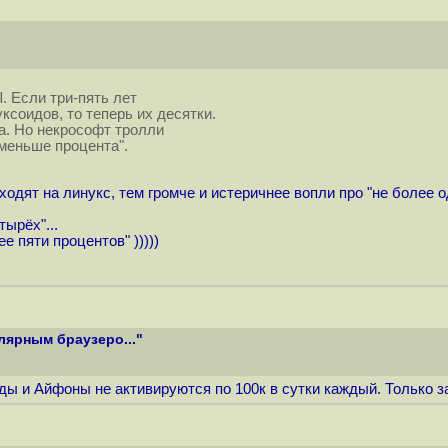
. Если три-пять лет
ксоидов, то теперь их десятки.
а. Но некрософт тролли
"меньше процента".
дят на линукс, тем громче и истеричнее вопли про "не более од
тырёх"...
е пяти процентов" )))))
лярным браузеро..."
иды и Айфоны не активируются по 100к в сутки каждый. Только за