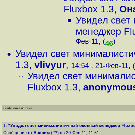
Fluxbox 1.3
,
Он
Увидел свет
менеджер Flu
Фев-11, (
)
46
Увидел свет минималисти
1.3
,
vlivyur
,
14:54 , 21-Фев-11, (
Увидел свет минимали
Fluxbox 1.3
,
anonymou
Сообщения по теме
1.
"Увидел свет минималистичный оконный менеджер Fluxbo
Сообщение от
Аноним
(??) on 20-Фев-11, 11:51