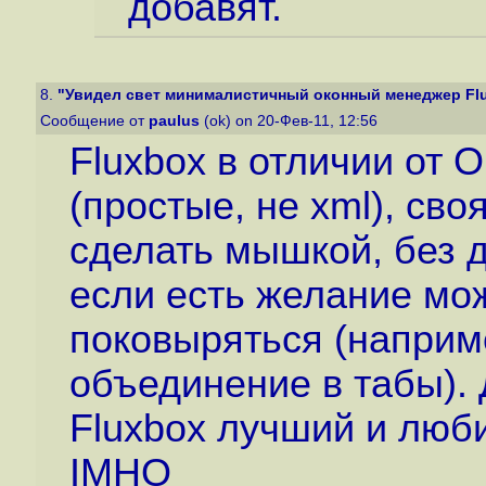
добавят.
8.
"Увидел свет минималистичный оконный менеджер Flu
Сообщение от
paulus
(ok) on 20-Фев-11, 12:56
Fluxbox в отличии от
(простые, не xml), св
сделать мышкой, без 
если есть желание мо
поковыряться (наприм
объединение в табы). 
Fluxbox лучший и люб
IMHO