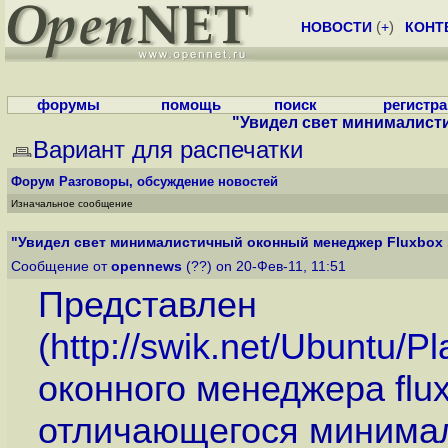
НОВОСТИ
(
+
)
КОНТ
форумы
помощь
поиск
регистр
"Увидел свет минималист
Вариант для распечатки
Форум
Разговоры, обсуждение новостей
Изначальное сообщение
"Увидел свет минималистичный оконный менеджер Fluxbox 
Сообщение от
opennews
(??) on 20-Фев-11, 11:51
Представлен
(
http://swik.net/Ubuntu/
оконного менеджера flux
отличающегося минима