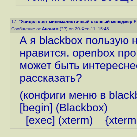
17.
"Увидел свет минималистичный оконный менеджер Fl
Сообщение от
Аноним
(??) on 20-Фев-11, 15:48
А я blackbox пользую 
нравится. openbox проб
может быть интереснее
рассказать?
(конфиги меню в blac
[begin] (Blackbox)
[exec] (xterm) {xterm -