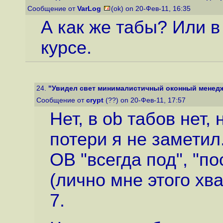
Сообщение от
VarLog
(ok) on 20-Фев-11, 16:35
А как же табы? Или в
курсе.
24.
"Увидел свет минималистичный оконный менедж
Сообщение от
crypt
(??) on 20-Фев-11, 17:57
Нет, в ob табов нет,
потери я не заметил
OB "всегда под", "по
(лично мне этого хва
7.