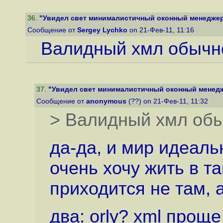
36
.
"Увидел свет минималистичный оконный менеджер 
Сообщение от
Sergey Lychko
on 21-Фев-11, 11:16
Валидный хмл обычно
37
.
"Увидел свет минималистичный оконный менедж
Сообщение от
anonymous
(??) on 21-Фев-11, 11:32
> Валидный хмл обы
да-да, и мир идеаль
очень хочу жить в т
приходится не там, а 
два: orly? xml прощ