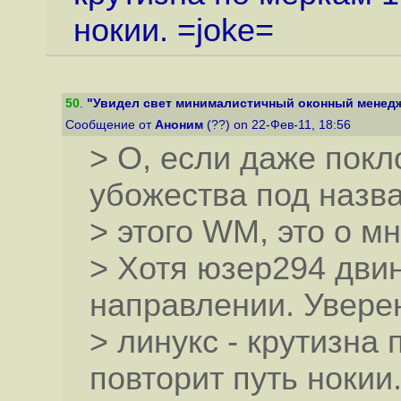
нокии. =joke=
50
.
"Увидел свет минималистичный оконный менедж
Сообщение от
Аноним
(??) on 22-Фев-11, 18:56
> О, если даже пок
убожества под назв
> этого WM, это о мн
> Хотя юзер294 дви
направлении. Уверен
> линукс - крутизна 
повторит путь нокии