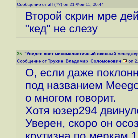
Сообщение от
alf
(??) on 21-Фев-11, 00:44
Второй скрин мре дей
"кед" не слезу
35
.
"Увидел свет минималистичный оконный менеджер 
Сообщение от
Трухин_Владимир_Соломонович
on 2
О, если даже поклон
под названием Meego 
о многом говорит.
Хотя юзер294 двинул
Уверен, скоро он осоз
крутизна по меркам 1