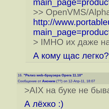
main_page=product
>> OpenVMS/Alpha
http://www.portabl
main_page=product
> IMHO их даже на
А кому щас легко?!
16.
"Релиз web-браузера Opera 11.10"
Сообщение от
Аноним
(??) on 12-Апр-11, 18:07
>AIX на буке не быва
А лёхко :)