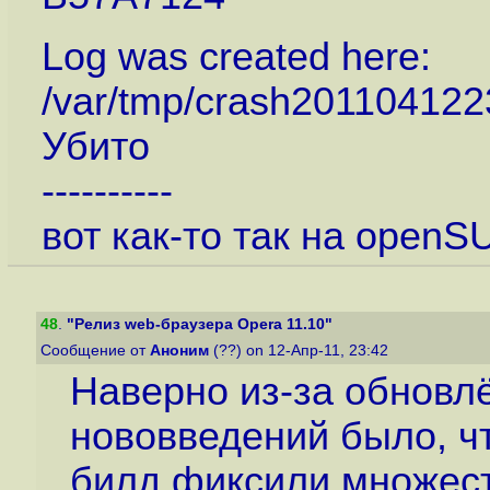
Log was created here:
/var/tmp/crash201104122
Убито
----------
вот как-то так на openS
48
.
"Релиз web-браузера Opera 11.10"
Сообщение от
Аноним
(??) on 12-Апр-11, 23:42
Наверно из-за обновлё
нововведений было, ч
билд фиксили множест