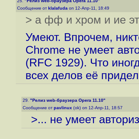
25.
"Релиз web-браузера Opera 11.10"
Сообщение от
klalafuda
on 12-Апр-11, 18:49
> а фф и хром и ие э
Умеют. Впрочем, никт
Chrome не умеет авт
(RFC 1929). Что иног
всех делов её придел
29.
"Релиз web-браузера Opera 11.10"
Сообщение от
pavlinux
(ok) on 12-Апр-11, 18:57
>... не умеет автор