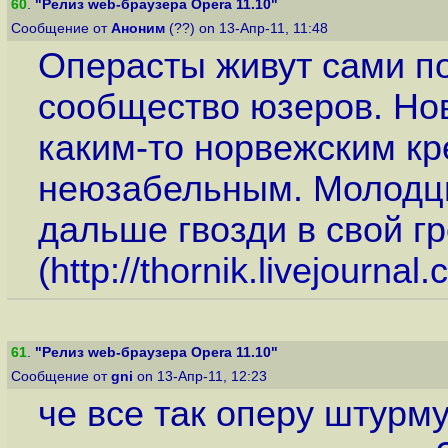
60
.
"Релиз web-браузера Opera 11.10"
Сообщение от
Аноним
(??) on 13-Апр-11, 11:48
Операсты живут сами по
сообщество юзеров. Но
каким-то норвежским кр
неюзабельным. Молодцы
дальше гвозди в свой гр
(
http://thornik.livejourna
61
.
"Релиз web-браузера Opera 11.10"
Сообщение от
gni
on 13-Апр-11, 12:23
че все так оперу штурм