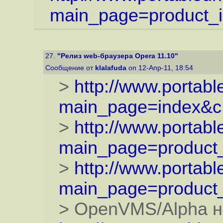
main_page=product_in
27.
"Релиз web-браузера Opera 11.10"
Сообщение от
klalafuda
on 12-Апр-11, 18:54
>
http://www.portab
main_page=index&c
>
http://www.portab
main_page=product_
>
http://www.portab
main_page=product_
> OpenVMS/Alpha н