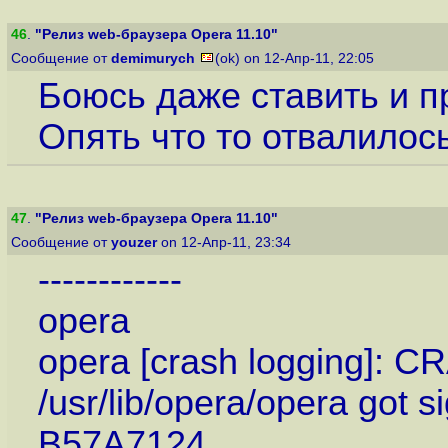
46
.
"Релиз web-браузера Opera 11.10"
Сообщение от
demimurych
(ok) on 12-Апр-11, 22:05
Боюсь даже ставить и п
Опять что то отвалилос
47
.
"Релиз web-браузера Opera 11.10"
Сообщение от
youzer
on 12-Апр-11, 23:34
------------
opera
opera [crash logging]: C
/usr/lib/opera/opera got
B57A7124