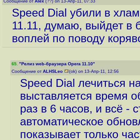
Сообщение от
Alex
(??) on 13-Апр-11, 07:33
Speed Dial убили в хла
11.11, думаю, выйдет в
воплей по поводу коряво
65
.
"Релиз web-браузера Opera 11.10"
Сообщение от
ALHSLeo
(ok) on 13-Апр-11, 12:56
Speed Dial лечиться н
выставляется время о
раз в 6 часов, и всё -
автоматическое обновл
показывает только час