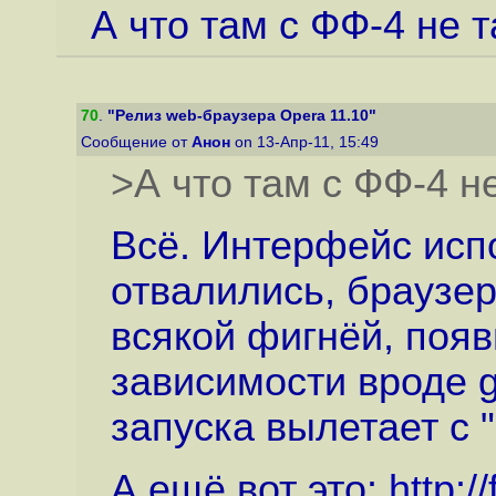
А что там с ФФ-4 не т
70
.
"Релиз web-браузера Opera 11.10"
Сообщение от
Анон
on 13-Апр-11, 15:49
>А что там с ФФ-4 н
Всё. Интерфейс исп
отвалились, браузе
всякой фигнёй, появ
зависимости вроде g
запуска вылетает с "c
А ещё вот это:
http:/