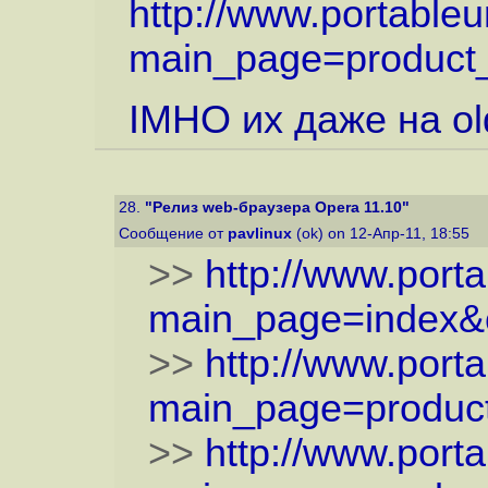
http://www.portable
main_page=product_
IMHO их даже на ol
28.
"Релиз web-браузера Opera 11.10"
Сообщение от
pavlinux
(ok) on 12-Апр-11, 18:55
>>
http://www.port
main_page=index&
>>
http://www.port
main_page=product
>>
http://www.port