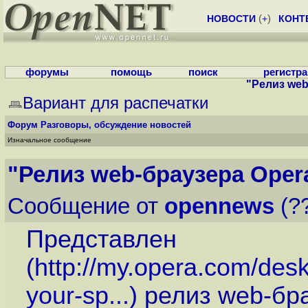
НОВОСТИ
(
+
)
КОНТ
форумы
помощь
поиск
регистр
"Релиз web
Вариант для распечатки
Форум
Разговоры, обсуждение новостей
Изначальное сообщение
"Релиз web-браузера Opera
Сообщение от
opennews
(??
Представлен
(
http://my.opera.com/des
your-sp...
) релиз web-бр