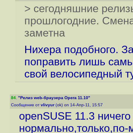
> сегодняшние релиз
прошлогодние. Смена
заметна
Ниxера подобного. За
поправить лишь самы
свой велосипедный ту
84
.
"Релиз web-браузера Opera 11.10"
Сообщение от
vlivyur
(ok) on 14-Апр-11, 15:57
openSUSE 11.3 ничего
нормально,только,по-м