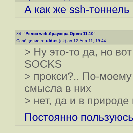
А как же ssh-тоннель ч
34.
"Релиз web-браузера Opera 11.10"
Сообщение от
uldus
(ok) on 12-Апр-11, 19:44
> Ну это-то да, но во
SOCKS
> прокси?.. По-моему 
смысла в них
> нет, да и в природе
Постоянно пользуюсь