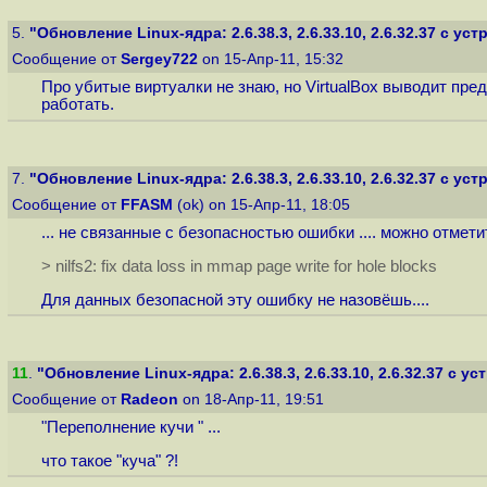
5.
"Обновление Linux-ядра: 2.6.38.3, 2.6.33.10, 2.6.32.37 с устр.
Сообщение от
Sergey722
on 15-Апр-11, 15:32
Про убитые виртуалки не знаю, но VirtualBox выводит пре
работать.
7.
"Обновление Linux-ядра: 2.6.38.3, 2.6.33.10, 2.6.32.37 с устр.
Сообщение от
FFASM
(ok) on 15-Апр-11, 18:05
... не связанные с безопасностью ошибки .... можно отметить .
> nilfs2: fix data loss in mmap page write for hole blocks
Для данных безопасной эту ошибку не назовёшь....
11
.
"Обновление Linux-ядра: 2.6.38.3, 2.6.33.10, 2.6.32.37 с устр
Сообщение от
Radeon
on 18-Апр-11, 19:51
"Переполнение кучи " ...
что такое "куча" ?!