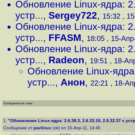
Обновление Linux-ядра: 2.6
устр...
,
Sergey722
,
15:32 , 15
Обновление Linux-ядра: 2.6
устр...
,
FFASM
,
18:05 , 15-Апр-
Обновление Linux-ядра: 2.6
устр...
,
Radeon
,
19:51 , 18-Апр
Обновление Linux-ядра: 
устр...
,
Анон
,
22:21 , 18-Апр
Сообщения по теме
1.
"Обновление Linux-ядра: 2.6.38.3, 2.6.33.10, 2.6.32.37 с устр.
Сообщение от
pavlinux
(ok) on 15-Апр-11, 14:45