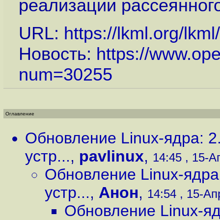
реализации рассеянного
URL:
https://lkml.org/lkm
Новость:
https://www.op
num=30255
Оглавление
Обновление Linux-ядра: 2.6
устр...
,
pavlinux
,
14:45 , 15-Ап
Обновление Linux-ядра: 
устр...
,
Анон
,
14:54 , 15-Апр
Обновление Linux-ядра