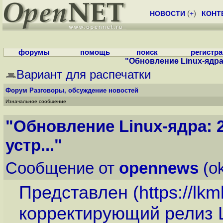
НОВОСТИ
(
+
)
КОНТ
форумы
помощь
поиск
регистр
"Обновление Linux-ядра: 2.
Вариант для распечатки
Форум
Разговоры, обсуждение новостей
Изначальное сообщение
"Обновление Linux-ядра: 2.6.
устр..."
Сообщение от
opennews
(ok
Представлен (
https://lk
корректирующий релиз L