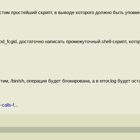
стим простейший скрипт, в выводе которого должно быть упоми
_fcgid, достаточно написать промежуточный shell-скрипт, кото
им, /bin/sh, операция будет блокирована, а в error.log будет ос
alls-f...