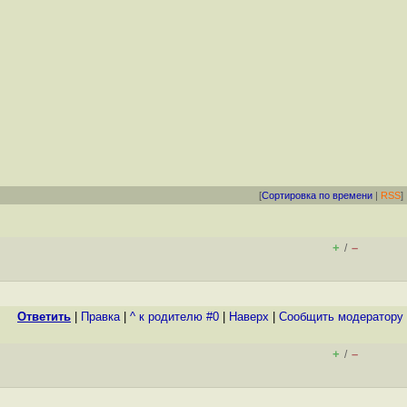
[
Сортировка по времени
|
RSS
]
+
–
/
Ответить
|
Правка
|
^ к родителю #0
|
Наверх
|
Cообщить модератору
+
–
/