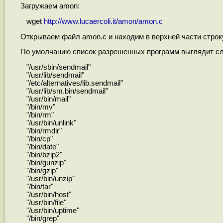
Загружаем amon:
wget
http://www.lucaercoli.it/amon/amon.c
Открываем файл amon.c и находим в верхней части строку
По умолчанию список разрешенных программ выглядит с
"/usr/sbin/sendmail"
"/usr/lib/sendmail"
"/etc/alternatives/lib.sendmail"
"/usr/lib/sm.bin/sendmail"
"/usr/bin/mail"
"/bin/mv"
"/bin/rm"
"/usr/bin/unlink"
"/bin/rmdir"
"/bin/cp"
"/bin/date"
"/bin/bzip2"
"/bin/gunzip"
"/bin/gzip"
"/usr/bin/unzip"
"/bin/tar"
"/usr/bin/host"
"/usr/bin/file"
"/usr/bin/uptime"
"/bin/grep"