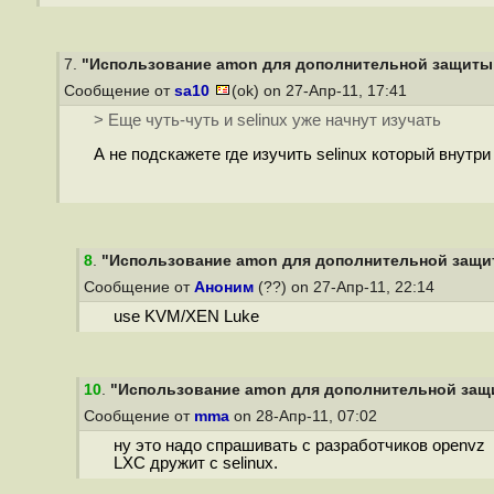
7.
"Использование amon для дополнительной защиты P
Сообщение от
sa10
(ok) on 27-Апр-11, 17:41
> Еще чуть-чуть и selinux уже начнут изучать
А не подскажете где изучить selinux который внутр
8
.
"Использование amon для дополнительной защит
Сообщение от
Аноним
(??) on 27-Апр-11, 22:14
use KVM/XEN Luke
10
.
"Использование amon для дополнительной защи
Сообщение от
mma
on 28-Апр-11, 07:02
ну это надо спрашивать с разработчиков openvz
LXC дружит с selinux.