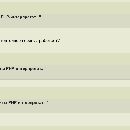
HP-интерпретат..."
и контейнера openvz работает?
ы PHP-интерпретат..."
ты PHP-интерпретат..."