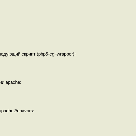
едующий скрипт (php5-cgi-wrapper):
ии apache:
apache2/envvars: