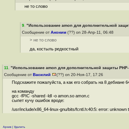
не то слово
9
.
"Использование amon для дополнительной защит
Сообщение от
Аноним
(??) on 28-Апр-11, 06:48
> не то слово
да, костыль редкостный
11
.
"Использование amon для дополнительной защиты PHP-и
Сообщение от
Василий
(??) on 20-Ноя-17, 17:26
Подскажите пожалуйста, а как его собрать на 8 дебиане 6
на команду
gcc -fPIC -shared -ldl -o amon.so amon.c
сыпет кучу ошибок вроде:
/usr/include/x86_64-linux-gnu/bits/fcntl.h:40:5: error: unknown 
Архив
|
Удалить