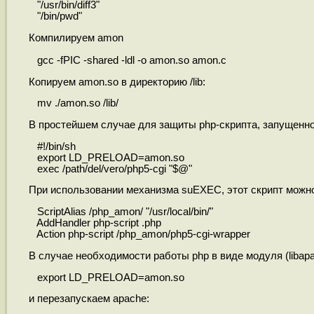
"/usr/bin/diff3"
"/bin/pwd"
Компилируем amon
gcc -fPIC -shared -ldl -o amon.so amon.c
Копируем amon.so в директорию /lib:
mv ./amon.so /lib/
В простейшем случае для защиты php-скрипта, запущенног
#!/bin/sh
export LD_PRELOAD=amon.so
exec /path/del/vero/php5-cgi "$@"
При использовании механизма suEXEC, этот скрипт можно 
ScriptAlias /php_amon/ "/usr/local/bin/"
AddHandler php-script .php
Action php-script /php_amon/php5-cgi-wrapper
В случае необходимости работы php в виде модуля (libapa
export LD_PRELOAD=amon.so
и перезапускаем apache: