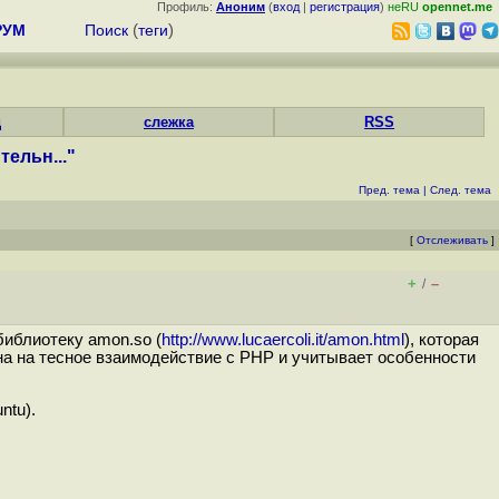
Профиль:
Аноним
(
вход
|
регистрация
)
неRU
opennet.me
РУМ
Поиск
(
теги
)
д
слежка
RSS
ельн..."
Пред. тема
|
След. тема
[
Отслеживать
]
+
–
/
иблиотеку amon.so (
http://www.lucaercoli.it/amon.html
), которая
на на тесное взаимодействие с PHP и учитывает особенности
ntu).