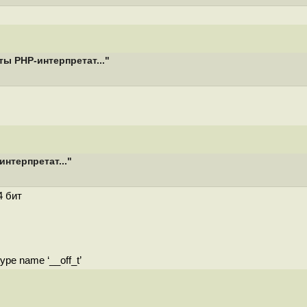
ы PHP-интерпретат..."
нтерпретат..."
4 бит
type name ‘__off_t’