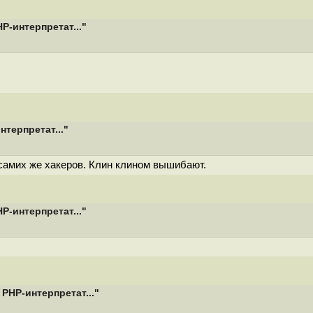
-интерпретат..."
терпретат..."
 самих же хакеров. Клин клином вышибают.
-интерпретат..."
HP-интерпретат..."