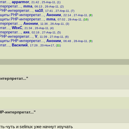
ат...
,
apparmor
,
21:42 , 25-Апр-11, (1)
ерпретат...
,
mma
,
06:13 , 26-Апр-11, (2)
HP-интерпретат...
,
sa10
,
17:41 , 27-Апр-11, (7)
щиты PHP-интерпретат...
,
Аноним
,
22:14 , 27-Апр-11, (
8
)
щиты PHP-интерпретат...
,
mma
,
07:02 , 28-Апр-11, (
10
)
ерпретат...
,
Аноним
,
11:36 , 26-Апр-11, (3)
ат...
,
WbxC
,
21:34 , 26-Апр-11, (4)
ерпретат...
,
axe
,
02:16 , 27-Апр-11, (5)
HP-интерпретат...
,
V
,
11:39 , 27-Апр-11, (6)
щиты PHP-интерпретат...
,
Аноним
,
06:48 , 28-Апр-11, (
9
)
ат...
,
Василий
,
17:26 , 20-Ноя-17, (
11
)
терпретат..."
-интерпретат..."
ь-чуть и selinux уже начнут изучать