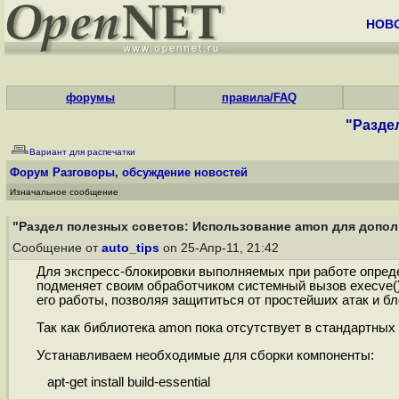
НОВ
форумы
правила/FAQ
"Разде
Вариант для распечатки
Форум
Разговоры, обсуждение новостей
Изначальное сообщение
"Раздел полезных советов: Использование amon для дополн
Сообщение от
auto_tips
on 25-Апр-11, 21:42
Для экспресс-блокировки выполняемых при работе опред
подменяет своим обработчиком системный вызов execve()
его работы, позволяя защититься от простейших атак и бл
Так как библиотека amon пока отсутствует в стандартных 
Устанавливаем необходимые для сборки компоненты:
apt-get install build-essential