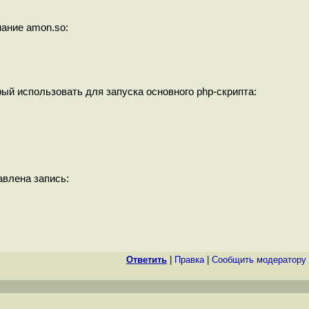
нание amon.so:
рый использовать для запуска основного php-скрипта:
тавлена запись:
Ответить
|
Правка
|
Cообщить модератору