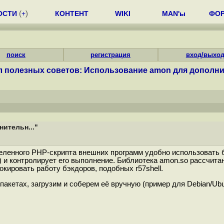
ОСТИ
(
+
)
КОНТЕНТ
WIKI
MAN'ы
ФО
поиск
регистрация
вход/выхо
л полезных советов: Использование amon для дополнит
ительн..."
еленного PHP-скрипта внешних программ удобно использовать б
 и контролирует его выполнение. Библиотека amon.so рассчита
окировать работу бэкдоров, подобных r57shell.
пакетах, загрузим и соберем её вручную (пример для Debian/Ubu