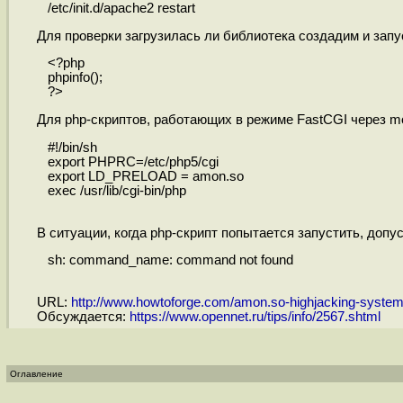
/etc/init.d/apache2 restart
Для проверки загрузилась ли библиотека создадим и запу
<?php
phpinfo();
?>
Для php-скриптов, работающих в режиме FastCGI через mod
#!/bin/sh
export PHPRC=/etc/php5/cgi
export LD_PRELOAD = amon.so
exec /usr/lib/cgi-bin/php
В ситуации, когда php-скрипт попытается запустить, допуст
sh: command_name: command not found
URL:
http://www.howtoforge.com/amon.so-highjacking-system-c
Обсуждается:
https://www.opennet.ru/tips/info/2567.shtml
Оглавление