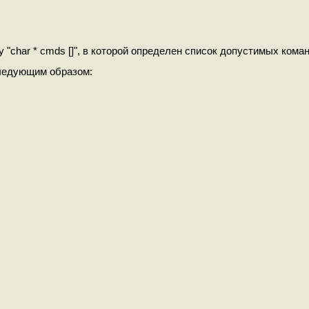
 "char * cmds []", в которой определен список допустимых кома
ледующим образом: