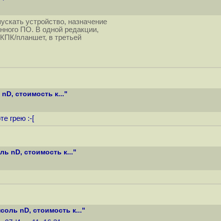
пускать устройство, назначение
нного ПО. В одной редакции,
 КПК/планшет, в третьей
nD, стоимость к..."
е грею :-[
ь nD, стоимость к..."
соль nD, стоимость к..."