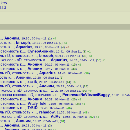
ice
/
113
..
,
Аноним
,
19:16 , 06-Июл-11, (
1
)
+4
сть к...
,
bircoph
,
19:21 , 06-Июл-11, (
2
)
+4
сть к...
,
Aquarius
,
19:25 , 06-Июл-11, (
4
)
–3
стоимость к...
,
СуперАноним
,
19:41 , 06-Июл-11, (
8
)
+1
ь nD, стоимость к...
,
bircoph
,
01:41 , 07-Июл-11, (
38
)
+3
 консоль nD, стоимость к...
,
Aquarius
,
14:37 , 07-Июл-11, (
55
)
+1
стоимость к...
,
Аноним
,
20:15 , 06-Июл-11, (
15
)
+1
стоимость к...
,
Аноним
,
23:17 , 06-Июл-11, (
33
)
ь nD, стоимость к...
,
Aquarius
,
14:46 , 07-Июл-11, (
56
)
сть к...
,
Аноним
,
19:28 , 06-Июл-11, (
5
)
стоимость к...
,
zazik
,
20:12 , 06-Июл-11, (
14
)
+5
ь nD, стоимость к...
,
Аноним
,
20:33 , 06-Июл-11, (
18
)
 консоль nD, стоимость к...
,
1
,
22:49 , 06-Июл-11, (
30
)
+9
гровая консоль nD, стоимость к...
,
PereresusNeVlezaetBuggy
,
16:31 , 07-Ию
стоимость к...
,
Аноним
,
20:37 , 06-Июл-11, (
20
)
+2
стоимость к...
,
Vitaly_loki
,
21:06 , 06-Июл-11, (
24
)
+1
стоимость к...
,
TrSiD
,
09:45 , 07-Июл-11, (
46
)
ь nD, стоимость к...
,
rshadow
,
11:59 , 07-Июл-11, (
48
)
 консоль nD, стоимость к...
,
AdVv
,
13:54 , 07-Июл-11, (
52
)
+1
сть к...
,
Аноним
,
18:12 , 07-Июл-11, (
68
)
..
,
Аноним
,
19:22 , 06-Июл-11, (
3
)
..
,
Аноним
,
19:35 , 06-Июл-11, (
6
)
+2