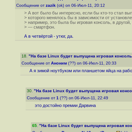
Сообщение от
zazik
(ok) on 06-Июл-11, 20:12
> А вот было бы интересно, если бы кто-то стал вы
> которого менялось бы в зависимости от установле
> например, это была бы игровая консоль, в другой,
> — смартфон.
А в четвёртой - утюг, да.
18
.
"На базе Linux будет выпущена игровая консоль 
Сообщение от
Аноним
(??) on 06-Июл-11, 20:33
А я зимой ноутбуком или планшетом яйца на работ
30
.
"На базе Linux будет выпущена игровая консол
Сообщение от
1
(??) on 06-Июл-11, 22:49
это достойно премии Дарвина
65
.
"На базе Linux будет выпущена игровая кон