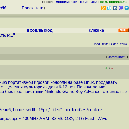
Профиль:
Аноним
(
вход
|
регистрация
)
неRU
opennet.me
РУМ
Поиск
(
теги
)
вход/выход
слежка
ь к..."
Пред. тема
|
След. тема
[
Отслеживать
]
+
–
/
анию портативной игровой консоли на базе Linux, продавать
о. Целевая аудитория - дети 6-12 лет. По заявлению
а быстрее приставки Nintendo Game Boy Advance, стоимостью
e9ead6; border-width: 15px;" title="" border=0></center>
процессором 400MHz ARM, 32 Мб ОЗУ, 2 Гб Flash, WiFi.