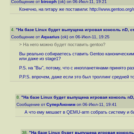
Сообщение от
bircoph
(ok) on 06-Июл-11, 19:21
Конечно, на гитару же поставили:
http://www.gentoo.org
4
.
"На базе Linux будет выпущена игровая консоль nD, ст
Сообщение от
Aquarius
(ok) on 06-Июл-11, 19:25
> На него можно будет поставить gentoo?
Вы реально собираетесь ставить Gentoo каноническим
или даже из stage1?
P.S. на "Вы", потому, что с инопланетянами принято 
P.P.S. впрочем, даже если это был троллинг средней то
8
.
"На базе Linux будет выпущена игровая консоль nD, 
Сообщение от
СуперАноним
on 06-Июл-11, 19:41
А что ему мешает в QEMU-arm собрать систему и би
38
.
"На базе Linux будет выпущена игровая консоль 