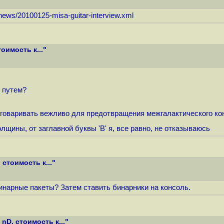
/news/20100125-misa-guitar-interview.xml
оимость к..."
 путем?
разговаривать вежливо для предотвращения межгалактического к
лщины, от заглавной буквы 'В' я, все равно, не отказываюсь
стоимость к..."
нарные пакеты? Затем ставить бинарники на консоль.
nD, стоимость к..."