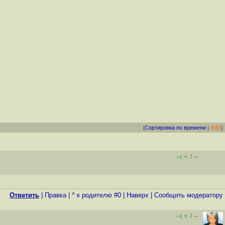
[
Сортировка по времени
|
RSS
]
+
–
/
+4
Ответить
|
Правка
|
^ к родителю #0
|
Наверх
|
Cообщить модератору
+
–
/
+4