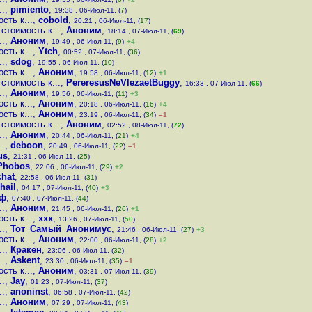
..
,
pimiento
,
19:38 , 06-Июл-11, (
7
)
сть к...
,
cobold
,
20:21 , 06-Июл-11, (
17
)
стоимость к...
,
Аноним
,
18:14 , 07-Июл-11, (
69
)
..
,
Аноним
,
19:49 , 06-Июл-11, (
9
)
+4
сть к...
,
Ytch
,
00:52 , 07-Июл-11, (
36
)
..
,
sdog
,
19:55 , 06-Июл-11, (
10
)
сть к...
,
Аноним
,
19:58 , 06-Июл-11, (
12
)
+1
стоимость к...
,
PereresusNeVlezaetBuggy
,
16:33 , 07-Июл-11, (
66
)
..
,
Аноним
,
19:56 , 06-Июл-11, (
11
)
+3
сть к...
,
Аноним
,
20:18 , 06-Июл-11, (
16
)
+4
сть к...
,
Аноним
,
23:19 , 06-Июл-11, (
34
)
–1
стоимость к...
,
Аноним
,
02:52 , 08-Июл-11, (
72
)
..
,
Аноним
,
20:44 , 06-Июл-11, (
21
)
+4
..
,
deboon
,
20:49 , 06-Июл-11, (
22
)
–1
us
,
21:31 , 06-Июл-11, (
25
)
Phobos
,
22:06 , 06-Июл-11, (
29
)
+2
hat
,
22:58 , 06-Июл-11, (
31
)
hail
,
04:17 , 07-Июл-11, (
40
)
+3
ф
,
07:40 , 07-Июл-11, (
44
)
..
,
Аноним
,
21:45 , 06-Июл-11, (
26
)
+1
сть к...
,
xxx
,
13:26 , 07-Июл-11, (
50
)
..
,
Тот_Самый_Анонимус
,
21:46 , 06-Июл-11, (
27
)
+3
сть к...
,
Аноним
,
22:00 , 06-Июл-11, (
28
)
+2
..
,
Кракен
,
23:06 , 06-Июл-11, (
32
)
..
,
Askent
,
23:30 , 06-Июл-11, (
35
)
–1
сть к...
,
Аноним
,
03:31 , 07-Июл-11, (
39
)
..
,
Jay
,
01:23 , 07-Июл-11, (
37
)
..
,
anoninst
,
06:58 , 07-Июл-11, (
42
)
..
,
Аноним
,
07:29 , 07-Июл-11, (
43
)