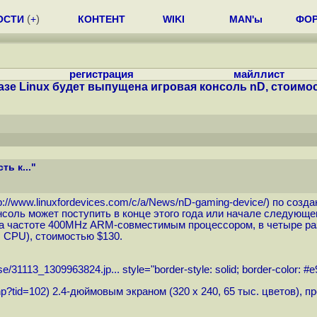
ОСТИ
(
+
)
КОНТЕНТ
WIKI
MAN'ы
ФО
регистрация
майллист
азе Linux будет выпущена игровая консоль nD, стоимост
ь к..."
p://www.linuxfordevices.com/c/a/News/nD-gaming-device
/) по созд
соль может поступить в конце этого года или начале следующег
а частоте 400MHz ARM-совместимым процессором, в четыре раз
z CPU), стоимостью $130.
se/31113_1309963824.jp...
style="border-style: solid; border-color: #
hp?tid=102
) 2.4-дюймовым экраном (320 x 240, 65 тыс. цветов), 