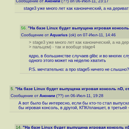
Сообщение от
Аноним
(??) on 06-Июл-11, 23:17
stage3 уже много лет как канонический, а на дерива
56
.
"На базе Linux будет выпущена игровая консоль 
Сообщение от
Aquarius
(ok) on 07-Июл-11, 14:46
> stage3 уже много лет как канонический, а на д
> пальцем) - так и вообще stage4
ядро, в большинстве случаев glibc и во многих с
одного этого может на неделю хватить
P.S. мечтательно: а про stage5 ничего не слышно?
5
.
"На базе Linux будет выпущена игровая консоль nD, ст
Сообщение от
Аноним
(??) on 06-Июл-11, 19:28
А вот было бы интересно, если бы кто-то стал выпуск
бы игровая консоль, в другой, КПК/планшет, в третьей
14
.
"На базе Linux будет выпущена игровая консоль nD,