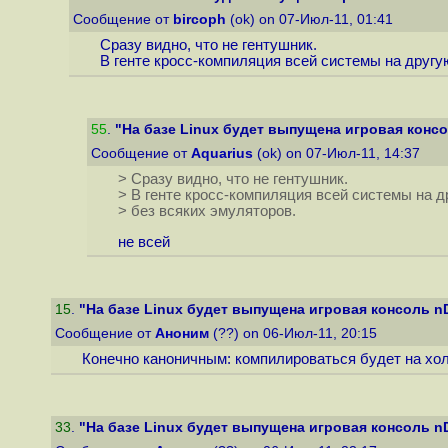
Сообщение от
bircoph
(ok) on 07-Июл-11, 01:41
Сразу видно, что не гентушник.
В генте кросс-компиляция всей системы на друг
55
.
"На базе Linux будет выпущена игровая консол
Сообщение от
Aquarius
(ok) on 07-Июл-11, 14:37
> Сразу видно, что не гентушник.
> В генте кросс-компиляция всей системы на 
> без всяких эмуляторов.
не всей
15
.
"На базе Linux будет выпущена игровая консоль nD,
Сообщение от
Аноним
(??) on 06-Июл-11, 20:15
Конечно каноничным: компилироваться будет на хо
33
.
"На базе Linux будет выпущена игровая консоль nD,