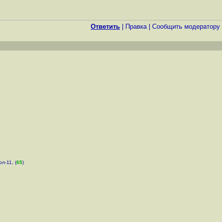
Ответить
|
Правка
|
Cообщить модератору
л-11, (
65
)