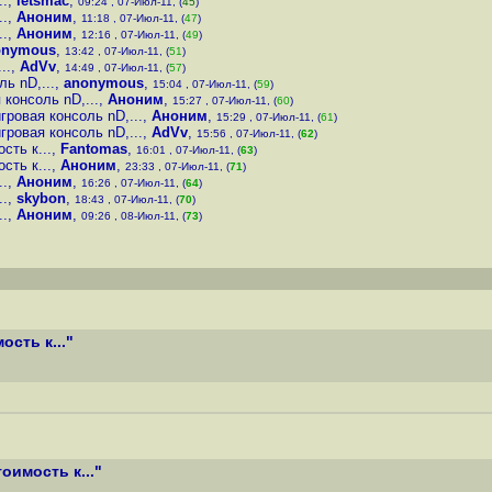
..
,
letsmac
,
09:24 , 07-Июл-11, (
45
)
..
,
Аноним
,
11:18 , 07-Июл-11, (
47
)
..
,
Аноним
,
12:16 , 07-Июл-11, (
49
)
onymous
,
13:42 , 07-Июл-11, (
51
)
..
,
AdVv
,
14:49 , 07-Июл-11, (
57
)
ь nD,...
,
anonymous
,
15:04 , 07-Июл-11, (
59
)
 консоль nD,...
,
Аноним
,
15:27 , 07-Июл-11, (
60
)
гровая консоль nD,...
,
Аноним
,
15:29 , 07-Июл-11, (
61
)
гровая консоль nD,...
,
AdVv
,
15:56 , 07-Июл-11, (
62
)
сть к...
,
Fantomas
,
16:01 , 07-Июл-11, (
63
)
сть к...
,
Аноним
,
23:33 , 07-Июл-11, (
71
)
..
,
Аноним
,
16:26 , 07-Июл-11, (
64
)
..
,
skybon
,
18:43 , 07-Июл-11, (
70
)
..
,
Аноним
,
09:26 , 08-Июл-11, (
73
)
сть к..."
оимость к..."