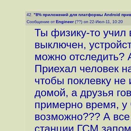
42.
"8% приложений для платформы Android привод
Сообщение от
Engineer
(??) on 22-Июл-11, 10:20
Ты физику-то учил
выключен, устройств
можно отследить? А
Приехал человек н
чтобы поклевку не 
домой, а друзья гов
примерно время, у ч
возможно??? А все 
станции ГСМ запо