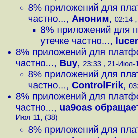
8% приложений для плат
частно...
,
Аноним
,
02:14 
8% приложений для п
утечке частно...
,
luce
8% приложений для платфо
частно...
,
Buy
,
23:33 , 21-Июл-1
8% приложений для плат
частно...
,
ControlFrik
,
03
8% приложений для платфо
частно...
,
ua9oas обраща
Июл-11, (38)
8% приложений для плат