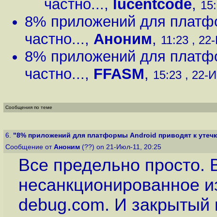
частно...
,
lucentcode
,
15:
8% приложений для платфо
частно...
,
Аноним
,
11:23 , 22
8% приложений для платфо
частно...
,
FFASM
,
15:23 , 22-И
Сообщения по теме
6.
"8% приложений для платформы Android приводят к утечке
Сообщение от
Аноним
(??) on 21-Июл-11, 20:25
Все предельно просто. 
несанкционированное и
debug.com. И закрытый 