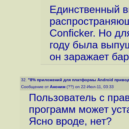
Единственный в
распространяющ
Conficker. Но д
году была выпущ
он заражает ба
32.
"8% приложений для платформы Android приводят
Сообщение от
Аноним
(??) on 22-Июл-11, 03:33
Пользователь с прав
программ может уст
Ясно вроде, нет?