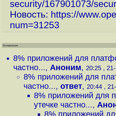
security/167901073/securi
Новость:
https://www.op
num=31253
Оглавление
8% приложений для платфо
частно...
,
Аноним
,
20:25 , 21
8% приложений для плат
частно...
,
ответ
,
20:44 , 21
8% приложений для п
утечке частно...
,
Ано
8% приложений для