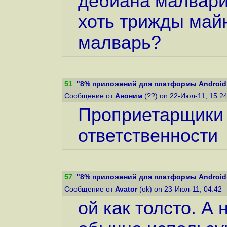
дебиана малвари
хоть трижды майн
малварь?
51
.
"8% приложений для платформы Android п
Сообщение от
Аноним
(??) on 22-Июл-11, 15:2
Проприетарщики 
ответственности
57
.
"8% приложений для платформы Android п
Сообщение от
Avator
(ok) on 23-Июл-11, 04:42
ой как толсто. А 