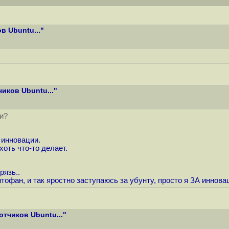
в Ubuntu..."
иков Ubuntu..."
и?
 инновации.
хоть что-то делает.
рязь..
нтофан, и так яростно заступаюсь за убунту, просто я ЗА иннова
тчиков Ubuntu..."