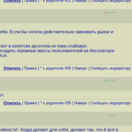
Ответить
|
Правка
|
^ к родителю #12
|
Наверх
|
Cообщить модератору
+
–
/
–3
ебя. Если бы хотели действительно завоевать рынок и
вот в качетсве десктопа он пока слабоват.
ресадить огромные массы пользователей на бесплатную
тся.
Ответить
|
Правка
|
^ к родителю #26
|
Наверх
|
Cообщить модератору
+
–
/
+3
т.
Ответить
|
Правка
|
^ к родителю #35
|
Наверх
|
Cообщить модератору
+
–
/
ибкости". Когда делают для себя, делают так, что б всё в