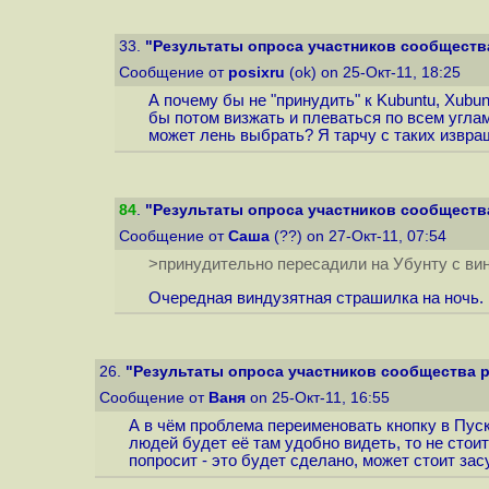
33.
"Результаты опроса участников сообщества
Сообщение от
posixru
(ok) on 25-Окт-11, 18:25
А почему бы не "принудить" к Kubuntu, Xubun
бы потом визжать и плеваться по всем углам
может лень выбрать? Я тарчу с таких извращ
84
.
"Результаты опроса участников сообщества
Сообщение от
Саша
(??) on 27-Окт-11, 07:54
>принудительно пересадили на Убунту с ви
Очередная виндузятная страшилка на ночь.
26.
"Результаты опроса участников сообщества р
Сообщение от
Ваня
on 25-Окт-11, 16:55
А в чём проблема переименовать кнопку в Пус
людей будет её там удобно видеть, то не сто
попросит - это будет сделано, может стоит зас