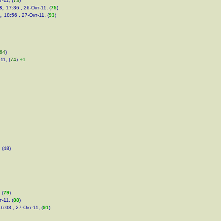
-11, (
73
)
s
,
17:36 , 26-Окт-11, (
75
)
,
18:56 , 27-Окт-11, (
93
)
64
)
11, (
74
)
+1
 (48)
 (
79
)
-11, (
88
)
16:08 , 27-Окт-11, (
91
)