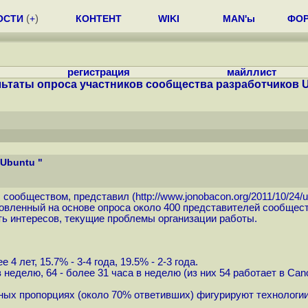
ОСТИ
(
+
)
КОНТЕНТ
WIKI
MAN'ы
ФО
регистрация
майллист
льтаты опроса участников сообщества разработчиков U
Ubuntu "
с сообществом, представил (
http://www.jonobacon.org/2011/10/24/
товленный на основе опроса около 400 представителей сообщест
сть интересов, текущие проблемы организации работы.
.
 лет, 15.7% - 3-4 года, 19.5% - 2-3 года.
еделю, 64 - более 31 часа в неделю (из них 54 работает в Canonica
ных пропорциях (около 70% ответивших) фигурируют технологии,