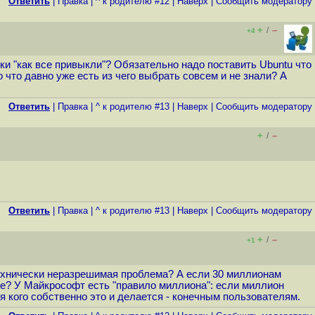
Ответить
|
Правка
|
^ к родителю #12
|
Наверх
|
Cообщить модератору
+
–
/
+4
обки "как все привыкли"? Обязательно надо поставить Ubuntu что
 что давно уже есть из чего выбрать совсем и не знали? А
Ответить
|
Правка
|
^ к родителю #13
|
Наверх
|
Cообщить модератору
+
–
/
Ответить
|
Правка
|
^ к родителю #13
|
Наверх
|
Cообщить модератору
+
–
/
+1
технически неразрешимая проблема? А если 30 миллионам
ке? У Майкрософт есть "правило миллиона": если миллион
ля кого собственно это и делается - конечным пользователям.