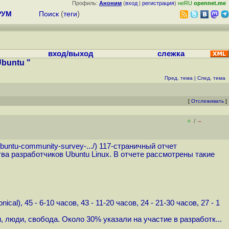
Профиль:
Аноним
(
вход
|
регистрация
)
неRU
opennet.me
РУМ
Поиск
(
теги
)
вход/выход
слежка
buntu "
Пред. тема
|
След. тема
[
Отслеживать
]
+
–
/
ubuntu-community-survey-...
/) 117-страничный отчет
ва разработчиков Ubuntu Linux. В отчете рассмотрены такие
l), 45 - 6-10 часов, 43 - 11-20 часов, 24 - 21-30 часов, 27 - 1
 люди, свобода. Около 30% указали на участие в разработк...