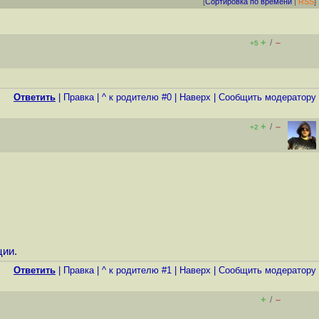
[
Сортировка по времени
|
RSS
]
+
–
/
+5
Ответить
|
Правка
|
^ к родителю #0
|
Наверх
|
Cообщить модератору
+
–
/
+2
ции.
Ответить
|
Правка
|
^ к родителю #1
|
Наверх
|
Cообщить модератору
+
–
/