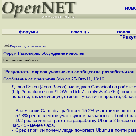
НОВ
форумы
помощь
поиск
"Резу
Вариант для распечатки
Форум
Разговоры, обсуждение новостей
Изначальное сообщение
"Результаты опроса участников сообщества разработчиков 
Сообщение от
opennews
(ok) on 25-Окт-11, 13:16
Джоно Бэкон (Jono Bacon), менеджер Canonical по работе 
(
http://ubuntuone.com/1DWnm1bTcZUcmRs8aAaZ6u
), подго
аспекты, как мотивация, степень участия в проекте, обла
- В компании Canonical работает 15.2% участников опроса
- 57.3% респондентов участвуют в разработке Ubuntu более 4
- 102 респондента тратят на разработку Ubuntu 2-5 часов в н
час, 45 - менее часа.
- Среди причин почему люди помогают Ubuntu в почти рав