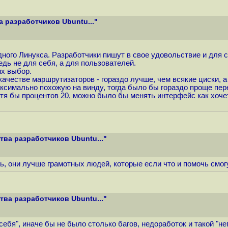
 разработчиков Ubuntu..."
ного Линукса. Разработчики пишут в свое удовольствие и для с
дь не для себя, а для пользователей.
их выбор.
качестве маршрутизаторов - гораздо лучше, чем всякие циски, а 
ксимально похожую на винду, тогда было бы гораздо проще пе
отя бы процентов 20, можно было бы менять интерфейс как хоче
ва разработчиков Ubuntu..."
, они лучше грамотных людей, которые если что и помочь смогу
ва разработчиков Ubuntu..."
ебя", иначе бы не было столько багов, недоработок и такой "нег