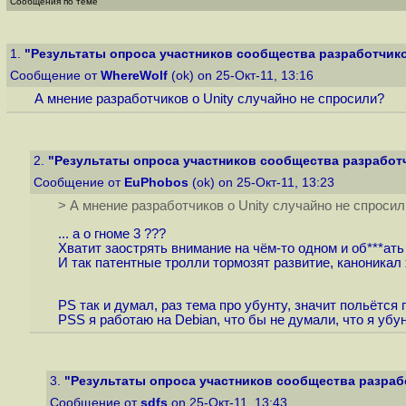
Сообщения по теме
1.
"Результаты опроса участников сообщества разработчико
Сообщение от
WhereWolf
(ok) on 25-Окт-11, 13:16
А мнение разработчиков о Unity случайно не спросили?
2.
"Результаты опроса участников сообщества разработч
Сообщение от
EuPhobos
(ok) on 25-Окт-11, 13:23
> А мнение разработчиков о Unity случайно не спросил
... а о гноме 3 ???
Хватит заострять внимание на чём-то одном и об***ать
И так патентные тролли тормозят развитие, каноникал 
PS так и думал, раз тема про убунту, значит польётся г
PSS я работаю на Debian, что бы не думали, что я убу
3.
"Результаты опроса участников сообщества разрабо
Сообщение от
sdfs
on 25-Окт-11, 13:43