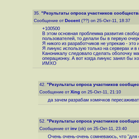
35.
"Результаты опроса участников сообщества
Сообщение от
Docent
(??) on 25-Окт-11, 18:37
+100500
В этом основная проблемма развития свобод
пользователей, то делали бы в первую очере
Я никого из разработчиков не упрекаю - это 
Я линукс использую только на серверах и в 
Каноникалу следовало сделать оболочку ма
операционку. А вот когда линукс занял бы х
ИМХО
42.
"Результаты опроса участников сообщест
Сообщение от
Xing
on 25-Окт-11, 21:10
да зачем разрабам хомячков пересаживать
52.
"Результаты опроса участников сообщест
Сообщение от
inv
(ok) on 25-Окт-11, 23:40
Очень очень-очень сомневаюсь, что "для с