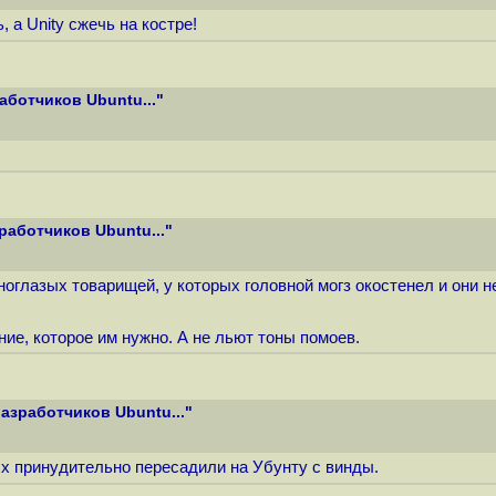
а Unity сжечь на костре!
ботчиков Ubuntu..."
аботчиков Ubuntu..."
сноглазых товарищей, у которых головной могз окостенел и они н
е, которое им нужно. А не льют тоны помоев.
азработчиков Ubuntu..."
ых принудительно пересадили на Убунту с винды.