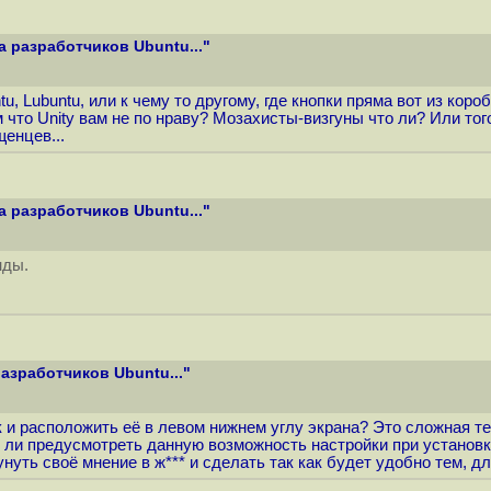
 разработчиков Ubuntu..."
tu, Lubuntu, или к чему то другому, где кнопки пряма вот из кор
 что Unity вам не по нраву? Мозахисты-визгуны что ли? Или того
енцев...
 разработчиков Ubuntu..."
нды.
азработчиков Ubuntu..."
к и расположить её в левом нижнем углу экрана? Это сложная 
ит ли предусмотреть данную возможность настройки при установ
унуть своё мнение в ж*** и сделать так как будет удобно тем, д