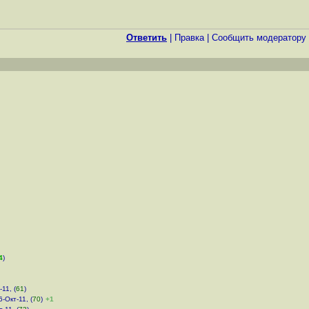
Ответить
|
Правка
|
Cообщить модератору
4
)
-11, (
61
)
6-Окт-11, (
70
)
+1