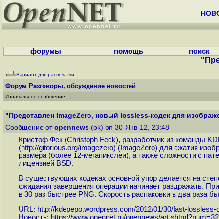
НОВ
форумы
помощь
поиск
"Пре
Вариант для распечатки
Форум
Разговоры, обсуждение новостей
Изначальное сообщение
"Представлен ImageZero, новый lossless-кодек для изображ
Сообщение от
opennews
(ok) on 30-Янв-12, 23:48
Кристоф Фек (Christoph Feck), разработчик из команды KD
(
http://gitorious.org/imagezero
) (ImageZero) для сжатия изо
размера (более 12-мегапикслей), а также сложности с пат
лицензией BSD.
В существующих кодеках основной упор делается на степе
ожидания завершения операции начинает раздражать. При 
в 30 раз быстрее PNG. Скорость распаковки в два раза бы
URL:
http://kdepepo.wordpress.com/2012/01/30/fast-lossless-co
Новость:
https://www.opennet.ru/opennews/art.shtml?num=3