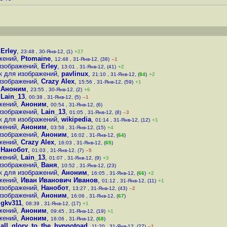
,
Erley
,
23:48 , 30-Янв-12, (1)
+27
жений
,
Ptomaine
,
12:48 , 31-Янв-12, (38)
–1
 изображений
,
Erley
,
13:01 , 31-Янв-12, (41)
+2
ек для изображений
,
pavlinux
,
21:10 , 31-Янв-12, (
84
)
+2
 изображений
,
Crazy Alex
,
15:56 , 31-Янв-12, (59)
+1
,
Аноним
,
23:55 , 30-Янв-12, (2)
+6
,
Lain_13
,
00:38 , 31-Янв-12, (5)
–1
жений
,
Аноним
,
00:54 , 31-Янв-12, (6)
 изображений
,
Lain_13
,
01:05 , 31-Янв-12, (8)
–3
ек для изображений
,
wikipedia
,
01:14 , 31-Янв-12, (12)
+1
жений
,
Аноним
,
03:58 , 31-Янв-12, (15)
+4
 изображений
,
Аноним
,
16:02 , 31-Янв-12, (
64
)
жений
,
Crazy Alex
,
16:03 , 31-Янв-12, (
65
)
,
Нанобот
,
01:03 , 31-Янв-12, (7)
–5
жений
,
Lain_13
,
01:07 , 31-Янв-12, (9)
+3
 изображений
,
Ваня
,
10:52 , 31-Янв-12, (23)
ек для изображений
,
Аноним
,
16:05 , 31-Янв-12, (
66
)
+2
жений
,
Иван Иванович Иванов
,
01:12 , 31-Янв-12, (11)
+1
 изображений
,
Нанобот
,
13:27 , 31-Янв-12, (43)
–2
 изображений
,
Аноним
,
16:06 , 31-Янв-12, (
67
)
,
gkv311
,
08:39 , 31-Янв-12, (17)
+1
жений
,
Аноним
,
09:45 , 31-Янв-12, (19)
+1
жений
,
Аноним
,
16:06 , 31-Янв-12, (
68
)
,
all_glory_to_the_hypnotoad
,
11:20 , 31-Янв-12, (27)
–1