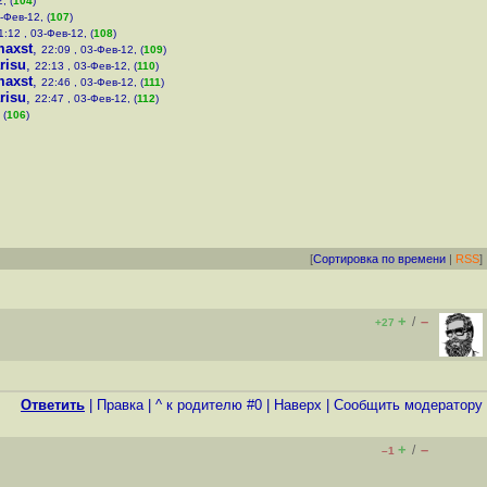
, (
104
)
-Фев-12, (
107
)
1:12 , 03-Фев-12, (
108
)
maxst
,
22:09 , 03-Фев-12, (
109
)
risu
,
22:13 , 03-Фев-12, (
110
)
maxst
,
22:46 , 03-Фев-12, (
111
)
risu
,
22:47 , 03-Фев-12, (
112
)
 (
106
)
[
Сортировка по времени
|
RSS
]
+
–
/
+27
Ответить
|
Правка
|
^ к родителю #0
|
Наверх
|
Cообщить модератору
+
–
/
–1