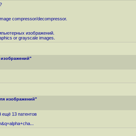
?
 image compressor/decompressor.
компьютерных изображений.
raphics or grayscale images.
я изображений"
для изображений"
й ещё 13 патентов
n&q=alpha+cha...