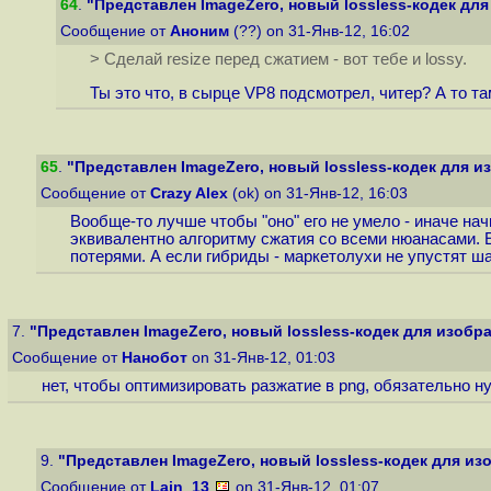
64
.
"Представлен ImageZero, новый lossless-кодек дл
Сообщение от
Аноним
(??) on 31-Янв-12, 16:02
> Сделай resize перед сжатием - вот тебе и lossy.
Ты это что, в сырце VP8 подсмотрел, читер? А то та
65
.
"Представлен ImageZero, новый lossless-кодек для 
Сообщение от
Crazy Alex
(ok) on 31-Янв-12, 16:03
Вообще-то лучше чтобы "оно" его не умело - иначе на
эквивалентно алгоритму сжатия со всеми нюанасами. Е
потерями. А если гибриды - маркетолухи не упустят ш
7.
"Представлен ImageZero, новый lossless-кодек для изобр
Сообщение от
Нанобот
on 31-Янв-12, 01:03
нет, чтобы оптимизировать разжатие в png, обязательно 
9.
"Представлен ImageZero, новый lossless-кодек для и
Сообщение от
Lain_13
on 31-Янв-12, 01:07