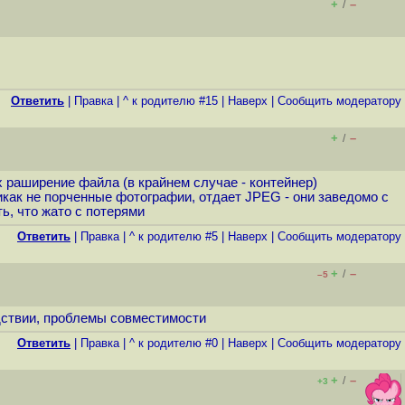
+
–
/
Ответить
|
Правка
|
^ к родителю #15
|
Наверх
|
Cообщить модератору
+
–
/
 раширение файла (в крайнем случае - контейнер)
икак не порченные фотографии, отдает JPEG - они заведомо с
ь, что жато с потерями
Ответить
|
Правка
|
^ к родителю #5
|
Наверх
|
Cообщить модератору
+
–
/
–5
едствии, проблемы совместимости
Ответить
|
Правка
|
^ к родителю #0
|
Наверх
|
Cообщить модератору
+
–
/
+3