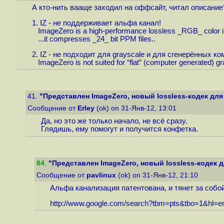
А кто-нить вааще заходил на оффсайт, читал описание
1. IZ - не поддерживает альфа канал!
ImageZero is a high-performance lossless _RGB_ color
...it compresses _24_ bit PPM files..
2. IZ - не подходит для grayscale и для сгенерённых 
ImageZero is not suited for “flat” (computer generated) g
41.
"Представлен ImageZero, новый lossless-кодек дл
Сообщение от
Erley
(ok) on 31-Янв-12, 13:01
Да, но это же только начало, не всё сразу.
Глядишь, ему помогут и получится конфетка.
84
.
"Представлен ImageZero, новый lossless-кодек 
Сообщение от
pavlinux
(ok) on 31-Янв-12, 21:10
Альфа канализация патентована, и тянет за собо
http://www.google.com/search?tbm=pts&tbo=1&hl=e