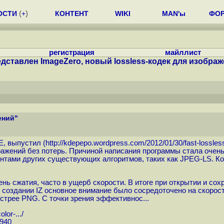
ОСТИ
(
+
)
КОНТЕНТ
WIKI
MAN'ы
ФО
регистрация
майллист
дставлен ImageZero, новый lossless-кодек для изобра
ений"
E, выпустил (
http://kdepepo.wordpress.com/2012/01/30/fast-lossless-
бражений без потерь. Причиной написания программы стала оче
ентами других существующих алгоритмов, таких как JPEG-LS. Ко
нь сжатия, часто в ущерб скорости. В итоге при открытии и со
создании IZ основное внимание было сосредоточено на скорости
стрее PNG. С точки зрения эффективнос...
lor-...
/
2940