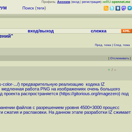
Профиль:
Аноним
(
вход
|
регистрация
)
неRU
opennet.me
РУМ
Поиск
(
теги
)
вход/выход
слежка
жений"
Пред. тема
|
След. тема
[
Отслеживать
]
+
–
/
color-...
/) предварительную реализацию кодека IZ
нь медленная работа PNG на изображениях очень большого
д проекта распространяется (
https://gitorious.org/imagezero
) под
хранении файлов с разрешением уровня 4500×3000 процесс
 сжатия и распаковки. На данном этапе разработки IZ сжимает