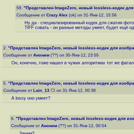
59.
"Представлен ImageZero, новый lossless-кодек дл
Сообщение от
Crazy Alex
(ok) on 31-Янв-12, 15:56
Ну да - специализированный кодек для сжатия фотог
TIFF совать - он разные методы умеет, будет ещё од
2.
"Представлен ImageZero, новый lossless-кодек для изобр
Сообщение от
Аноним
(??) on 30-Янв-12, 23:55
Он, конечно, тоже нашел в чужих алгоритмах тот же фатал
5.
"Представлен ImageZero, новый lossless-кодек для изобр
Сообщение от
Lain_13
on 31-Янв-12, 00:38
А lossy оно умеет?
6.
"Представлен ImageZero, новый lossless-кодек для и
Сообщение от
Аноним
(??) on 31-Янв-12, 00:54
Зачем?