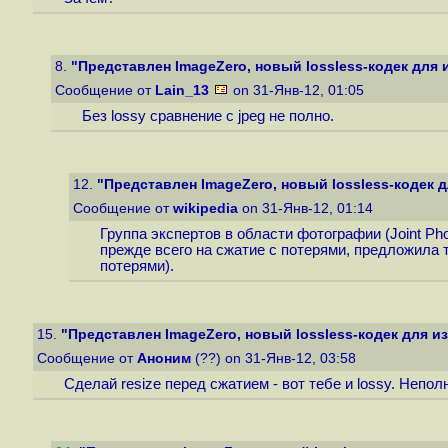
8.
"Представлен ImageZero, новый lossless-кодек для
Сообщение от
Lain_13
on 31-Янв-12, 01:05
Без lossy сравнение с jpeg не полно.
12.
"Представлен ImageZero, новый lossless-кодек 
Сообщение от
wikipedia
on 31-Янв-12, 01:14
Группа экспертов в области фотографии (Joint P
прежде всего на сжатие с потерями, предложила 
потерями).
15.
"Представлен ImageZero, новый lossless-кодек для 
Сообщение от
Аноним
(??) on 31-Янв-12, 03:58
Сделай resize перед сжатием - вот тебе и lossy. Непол