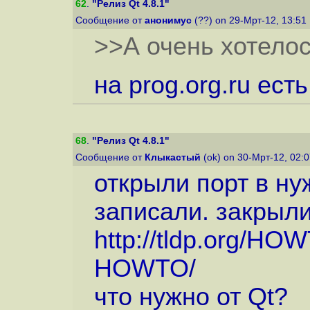
62
.
"Релиз Qt 4.8.1"
Сообщение от
анонимус
(??) on 29-Мрт-12, 13:51
>>А очень хотелос
на prog.org.ru ест
68
.
"Релиз Qt 4.8.1"
Сообщение от
Клыкастый
(ok) on 30-Мрт-12, 02:
открыли порт в ну
записали. закрыли
http://tldp.org/HO
HOWTO
/
что нужно от Qt?