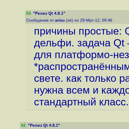
53
.
"Релиз Qt 4.8.1"
Сообщение от
arisu
(ok) on 29-Мрт-12, 09:46
причины простые: Qt
дельфи. задача Qt
для платформо-нез
*распространённым
свете. как только р
нужна всем и кажд
стандартный класс.
52
.
"Релиз Qt 4.8.1"