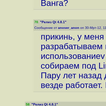
Ванга?
70
.
"Релиз Qt 4.8.1"
Сообщение от
anoser_anon
on 30-Мрт-12, 1
прикинь, у меня
разрабатываем 
использованиеv q
собираем под Li
Пару лет назад
везде работает.
58
.
"Релиз Qt 4.8.1"