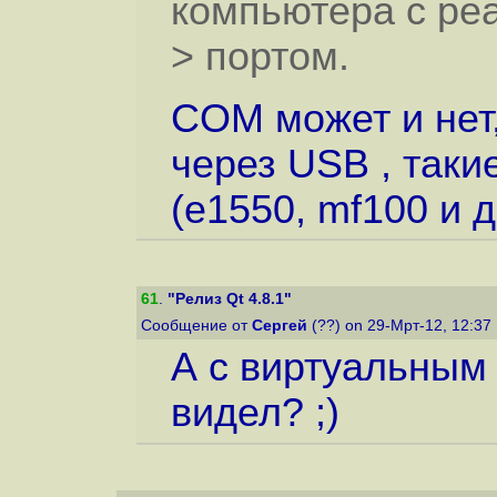
компьютера с р
> портом.
COM может и нет,
через USB , так
(e1550, mf100 и д
61
.
"Релиз Qt 4.8.1"
Сообщение от
Сергей
(??) on 29-Мрт-12, 12:37
А с виртуальным
видел? ;)