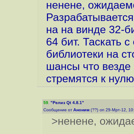
ненене, ожидаемо
Разрабатывается 
на на винде 32-би
64 бит. Таскать с
библиотеки на с
шансы что везде 
стремятся к нулю
59
.
"Релиз Qt 4.8.1"
Сообщение от
Аноним
(??) on 29-Мрт-12, 10
>ненене, ожидае