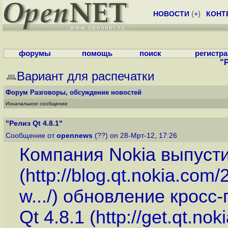
НОВОСТИ
(
+
)
КОНТ
форумы
помощь
поиск
регистр
"Р
Вариант для распечатки
Форум
Разговоры, обсуждение новостей
Изначальное сообщение
"Релиз Qt 4.8.1"
Сообщение от
opennews
(??) on 28-Мрт-12, 17:26
Компания Nokia выпуст
(
http://blog.qt.nokia.com/2
w...
/) обновление крос
Qt 4.8.1 (
http://get.qt.no