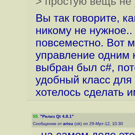
> простую вещь не 
Вы так говорите, ка
никому не нужное..
повсеместно. Вот 
управление одним к
выбран был c#, пот
удобный класс для 
хотелось сделать и
55
.
"Релиз Qt 4.8.1"
Сообщение от
arisu
(ok) on 29-Мрт-12, 10:30