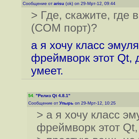
Сообщение от
arisu
(ok) on 29-Мрт-12, 09:44
> Где, скажите, где
(COM порт)?
а я хочу класс эмул
фреймворк этот Qt, 
умеет.
54
.
"Релиз Qt 4.8.1"
Сообщение от
Упырь
on 29-Мрт-12, 10:25
> а я хочу класс э
фреймворк этот Qt,