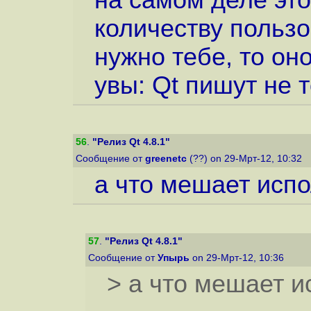
на самом деле эт
количеству пользо
нужно тебе, то оно
увы: Qt пишут не 
56
.
"Релиз Qt 4.8.1"
Сообщение от
greenetc
(??) on 29-Мрт-12, 10:32
а что мешает испол
57
.
"Релиз Qt 4.8.1"
Сообщение от
Упырь
on 29-Мрт-12, 10:36
> а что мешает ис