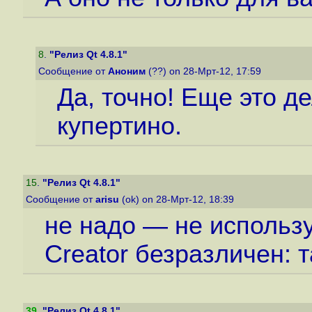
8
.
"Релиз Qt 4.8.1"
Сообщение от
Аноним
(??) on 28-Мрт-12, 17:59
Да, точно! Еще это д
купертино.
15
.
"Релиз Qt 4.8.1"
Сообщение от
arisu
(ok) on 28-Мрт-12, 18:39
не надо — не использу
Creator безразличен: т
39
.
"Релиз Qt 4.8.1"