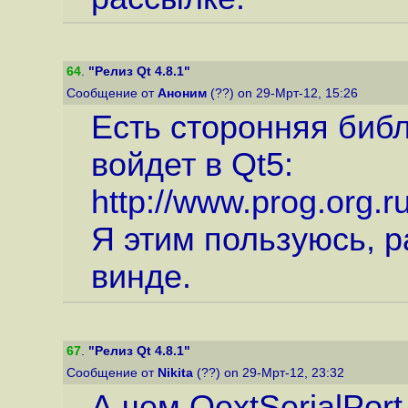
64
.
"Релиз Qt 4.8.1"
Сообщение от
Аноним
(??) on 29-Мрт-12, 15:26
Есть сторонняя библ
войдет в Qt5:
http://www.prog.org.r
Я этим пользуюсь, р
винде.
67
.
"Релиз Qt 4.8.1"
Сообщение от
Nikita
(??) on 29-Мрт-12, 23:32
А чем QextSerialPor