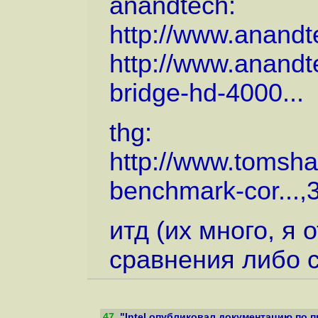
anandtech:
http://www.anand
http://www.anandt
bridge-hd-4000...
thg:
http://www.tomsha
benchmark-cor...
,
итд (их много, я 
сравнения либо с 
47
.
"Intel опубликовал документацию по п