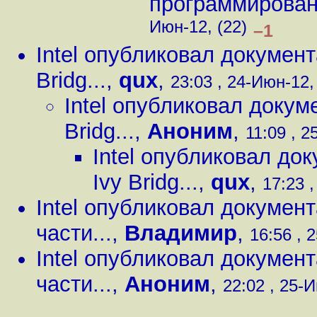
программировани
Июн-12, (22)
–1
Intel опубликовал докумен
Bridg...
,
qux
,
23:03 , 24-Июн-12,
Intel опубликовал доку
Bridg...
,
Аноним
,
11:09 , 2
Intel опубликовал д
Ivy Bridg...
,
qux
,
17:23 ,
Intel опубликовал докуме
части...
,
Владимир
,
16:56 , 
Intel опубликовал докуме
части...
,
Аноним
,
22:02 , 25-И