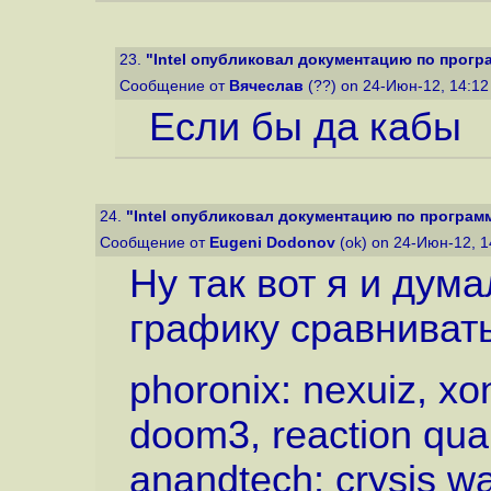
23.
"Intel опубликовал документацию по програ
Сообщение от
Вячеслав
(??) on 24-Июн-12, 14:1
Если бы да кабы
24.
"Intel опубликовал документацию по программ
Сообщение от
Eugeni Dodonov
(ok) on 24-Июн-12, 
Ну так вот я и дума
графику сравнивать
phoronix: nexuiz, xo
doom3, reaction quak
anandtech: crysis wa