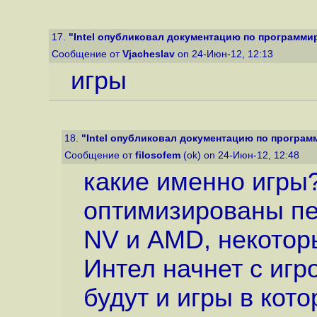
17.
"Intel опубликовал документацию по программиро
Сообщение от
Vjacheslav
on 24-Июн-12, 12:13
игры
18.
"Intel опубликовал документацию по программ
Сообщение от
filosofem
(ok) on 24-Июн-12, 12:48
какие именно игры
оптимизированы пе
NV и AMD, некотор
Интел начнет с игр
будут и игры в кот