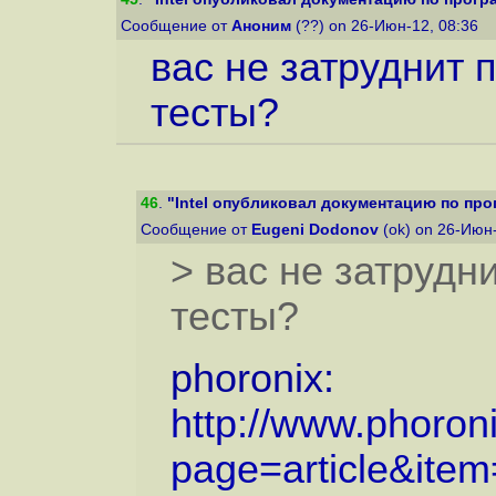
Сообщение от
Аноним
(??) on 26-Июн-12, 08:36
вас не затруднит 
тесты?
46
.
"Intel опубликовал документацию по прог
Сообщение от
Eugeni Dodonov
(ok) on 26-Июн
> вас не затрудн
тесты?
phoronix:
http://www.phoron
page=article&item=