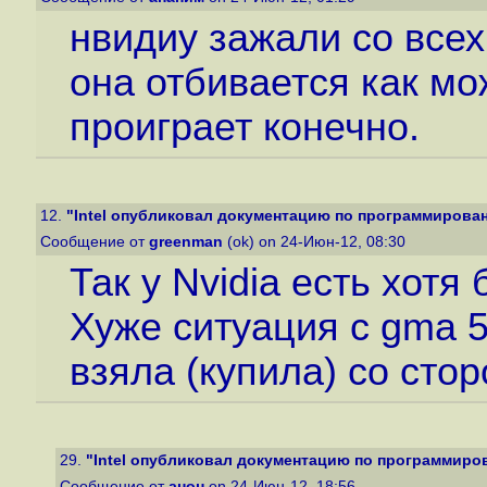
нвидиу зажали со всех
она отбивается как мо
проиграет конечно.
12.
"Intel опубликовал документацию по программировани
Сообщение от
greenman
(ok) on 24-Июн-12, 08:30
Так у Nvidia есть хотя
Хуже ситуация с gma 5
взяла (купила) со стор
29.
"Intel опубликовал документацию по программирова
Сообщение от
анон
on 24-Июн-12, 18:56