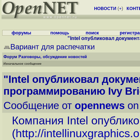
НОВОСТИ
(
+
)
КОНТ
форумы
помощь
поиск
регистр
"Intel опубликовал документ
Вариант для распечатки
Форум
Разговоры, обсуждение новостей
Изначальное сообщение
"Intel опубликовал докум
программированию Ivy Brid
Сообщение от
opennews
on
Компания Intel опублик
(
http://intellinuxgraphics