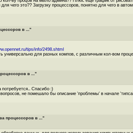
о кол-ву процов на мыло админа?? Плюс еще график от рисовать
ля чего это?? Загрузку процессоров, понятно для чего в автома
ессоров в ..."
ww.opennet.ru/tips/info/2498.shtml
ять универсально для разных компов, с различным кол-вом проц
роцессоров в ..."
а потребуется.. Спасибо :)
опросов, не помешало бы описание 'проблемы' в начале 'типса' 
а процессоров в ..."