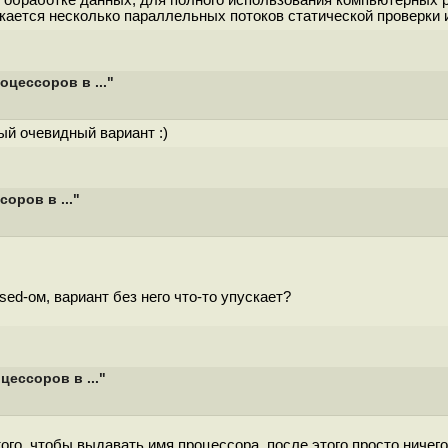
о обработке данных, для полного использования компьютерных 
скается несколько параллельных потоков статической проверки
цессоров в ..."
ый очевидный вариант :)
оров в ..."
ed-ом, вариант без него что-то упускает?
ессоров в ..."
того, чтобы выдавать имя процессора, после этого просто ничего