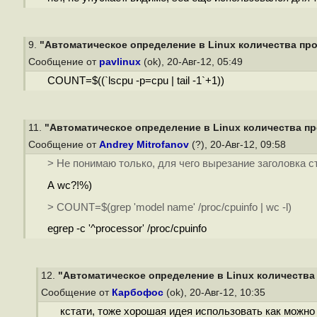
9.
"Автоматическое определение в Linux количества проц
Сообщение от
pavlinux
(ok), 20-Авг-12, 05:49
COUNT=$((`lscpu -p=cpu | tail -1`+1))
11.
"Автоматическое определение в Linux количества про
Сообщение от
Andrey Mitrofanov
(?), 20-Авг-12, 09:58
> Не понимаю только, для чего вырезание заголовка ст
А wc?!%)
> COUNT=$(grep 'model name' /proc/cpuinfo | wc -l)
egrep -c '^processor' /proc/cpuinfo
12.
"Автоматическое определение в Linux количества 
Сообщение от
Карбофос
(ok), 20-Авг-12, 10:35
кстати, тоже хорошая идея использовать как можно 