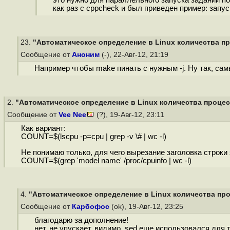
это нужно для параллельного запуска заданий п
как раз с cppcheck и был приведен пример: запу
23.
"Автоматическое определение в Linux количества про
Сообщение от
Аноним
(-), 22-Авг-12, 21:19
Например чтобы make пинать с нужным -j. Ну так, сам
2.
"Автоматическое определение в Linux количества процесс
Сообщение от
Vee Nee
(?), 19-Авг-12, 23:11
Как вариант:
COUNT=$(lscpu -p=cpu | grep -v \# | wc -l)
Не понимаю только, для чего вырезание заголовка строки s
COUNT=$(grep 'model name' /proc/cpuinfo | wc -l)
4.
"Автоматическое определение в Linux количества проц
Сообщение от
Карбофос
(ok), 19-Авг-12, 23:25
благодарю за дополнение!
нет, не упускает. видимо, sed еще использовался для 