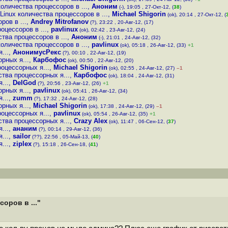
оличества процессоров в ...
,
Аноним
(-), 19:05 , 27-Окт-12, (
38
)
inux количества процессоров в ...
,
Michael Shigorin
(ok), 20:14 , 27-Окт-12, (
ров в ...
,
Andrey Mitrofanov
(?), 23:22 , 20-Авг-12, (17)
оцессоров в ...
,
pavlinux
(ok), 02:42 , 23-Авг-12, (24)
тва процессоров в ...
,
Аноним
(-), 21:01 , 24-Авг-12, (32)
оличества процессоров в ...
,
pavlinux
(ok), 05:18 , 26-Авг-12, (33)
+1
...
,
АнонимусРекс
(?), 00:10 , 22-Авг-12, (19)
рных я...
,
Карбофос
(ok), 00:50 , 22-Авг-12, (20)
оцессорных я...
,
Michael Shigorin
(ok), 02:55 , 24-Авг-12, (27)
–1
тва процессорных я...
,
Карбофос
(ok), 18:04 , 24-Авг-12, (31)
...
,
DelGod
(?), 20:56 , 23-Авг-12, (26)
+1
рных я...
,
pavlinux
(ok), 05:41 , 26-Авг-12, (34)
...
,
zumm
(?), 17:32 , 24-Авг-12, (28)
рных я...
,
Michael Shigorin
(ok), 17:38 , 24-Авг-12, (29)
–1
оцессорных я...
,
pavlinux
(ok), 05:54 , 26-Авг-12, (35)
+1
тва процессорных я...
,
Crazy Alex
(ok), 11:47 , 06-Сен-12, (
37
)
...
,
ананим
(?), 00:14 , 29-Авг-12, (36)
...
,
sailor
(??), 22:56 , 05-Май-13, (
40
)
...
,
ziplex
(?), 15:18 , 26-Сен-18, (
41
)
оров в ..."