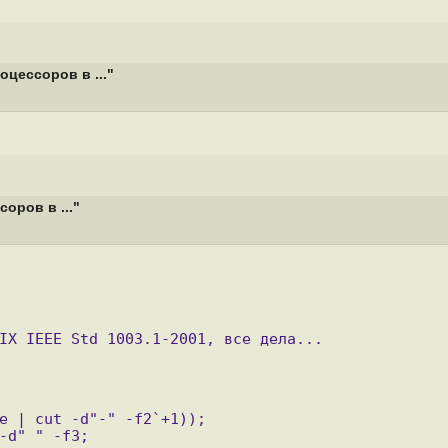
цессоров в ..."
оров в ..."
IX IEEE Std 1003.1-2001, все дела...
e | cut -d"-" -f2`+1));
-d" " -f3;