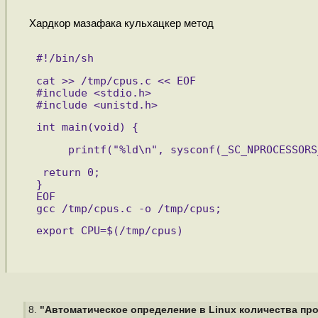
Хардкор мазафака кульхацкер метод
#!/bin/sh 
cat >> /tmp/cpus.c << EOF
#include <stdio.h>
#include <unistd.h>
int main(void) { 
     printf("%ld\n", sysconf(_SC_NPROCESSORS
 return 0;
}
EOF
gcc /tmp/cpus.c -o /tmp/cpus;
export CPU=$(/tmp/cpus) 
8.
"Автоматическое определение в Linux количества проц