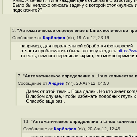
Хмм.. А зачем?? Типа каждый день отсылать статистику п
Было бы неплохо описать задачу с которой столкнулись и д
подскажите??
3.
"Автоматическое определение в Linux количества проц
Сообщение от
Карбофос
(ok), 19-Авг-12, 23:19
например, для параллельной обработки фотографий
отчасти проблематика была затронута здесь
https://w
то есть, немного переписав скрипт, его можно примен
7.
"Автоматическое определение в Linux количества п
Сообщение от
Андрей
(??), 20-Авг-12, 04:53
Далек от этой темы.. Пока далек.. Но кто знает когд
В любом случае, чтобы избежать подобных глупых в
Спасибо еще раз..
13.
"Автоматическое определение в Linux количеств
Сообщение от
Карбофос
(ok), 20-Авг-12, 12:45