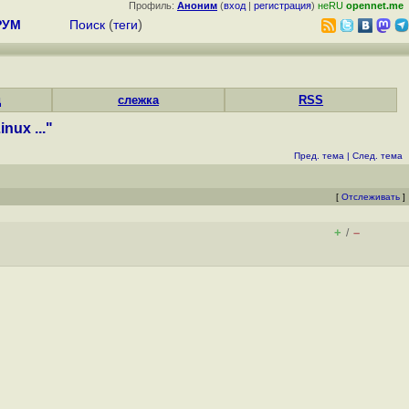
Профиль:
Аноним
(
вход
|
регистрация
)
неRU
opennet.me
РУМ
Поиск
(
теги
)
д
слежка
RSS
ux ..."
Пред. тема
|
След. тема
[
Отслеживать
]
+
–
/