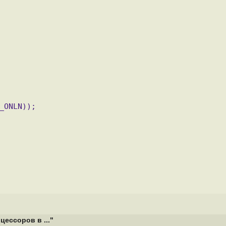
_ONLN)); 
ессоров в ..."