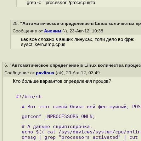
grep -c '^processor' /proc/cpuinfo
25.
"Автоматическое определение в Linux количества про
Сообщение от
Аноним
(-), 23-Авг-12, 10:38
как все сложно в ваших линухах, толи дело во фре:
sysctl kern.smp.cpus
6.
"Автоматическое определение в Linux количества процесс
Сообщение от
pavlinux
(ok), 20-Авг-12, 03:49
Кто больше вариантов определения процов?
#!/bin/sh 
  # Вот этот самый Юникс-вей фен-шуйный, POS
  getconf _NPROCESSORS_ONLN;
  # А дальше скриптодрочка.
  echo $((`cat /sys/devices/system/cpu/onlin
  dmesg | grep "processors activated" | cut 