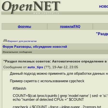
НОВ
форумы
правила/FAQ
"Разд
Вариант для распечатки
Форум
Разговоры, обсуждение новостей
Изначальное сообщение
"Раздел полезных советов: Автоматическое определение в L
Сообщение от
auto_tips
(??), 19-Авг-12, 23:05
Данный подход можно применять для обработки данных н
Пример скрипта с использованием cppcheck
#!/bin/sh
COUNT=$(cat /proc/cpuinfo | grep 'model name' | sed -e 's/.*: /
echo "number of detected CPUs =" $COUNT
cppcheck -j $COUNT --force --inline-suppr . 2>errors.txt