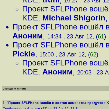
16:27 , 23-Авг-12
Проект SFLPhone вошёл
KDE
,
Michael Shigorin
Проект SFLPhone вошёл в
Аноним
,
14:34 , 23-Авг-12, (
61
)
Проект SFLPhone вошёл в
Pickle
,
15:00 , 23-Авг-12, (
62
)
Проект SFLPhone вошёл
KDE
,
Аноним
,
20:03 , 23-А
Сообщения по теме
1.
"Проект SFLPhone вошёл в состав семейства продуктов 
Сообщение от
Аноним
(??) on 22-Авг-12, 13:11