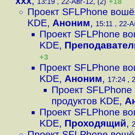
xxx
,
+18
13:19 , 22-Авг-12, (2)
Проект SFLPhone вошёл
KDE
,
Аноним
,
15:11 , 22-А
Проект SFLPhone во
KDE
,
Преподавател
+3
Проект SFLPhone во
KDE
,
Аноним
,
17:24 , 
Проект SFLPhone 
продуктов KDE
,
А
Проект SFLPhone во
KDE
,
Проходящий
,
2
Проект SFLPhone вошёл