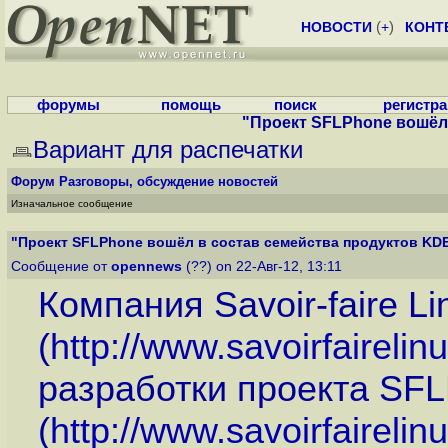
НОВОСТИ
(
+
)
КОНТ
форумы
помощь
поиск
регистр
"Проект SFLPhone вошёл
Вариант для распечатки
Форум
Разговоры, обсуждение новостей
Изначальное сообщение
"Проект SFLPhone вошёл в состав семейства продуктов KD
Сообщение от
opennews
(??) on 22-Авг-12, 13:11
Компания Savoir-faire L
(
http://www.savoirfaireli
разработки проекта SF
(
http://www.savoirfaireli