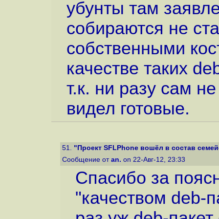
убунты там заявле
собираются не ст
собственными кос
качестве таких de
т.к. ни разу сам н
видел готовые.
51.
"Проект SFLPhone вошёл в состав семей
Сообщение от
an.
on 22-Авг-12, 23:33
Спасибо за поясн
"качеством deb-п
раз уж deb-пакет