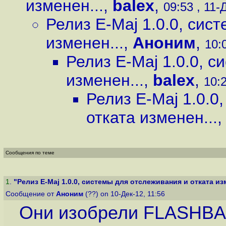
изменен...
,
balex
,
09:53 , 11-
Релиз E-Maj 1.0.0, сис
изменен...
,
Аноним
,
10:0
Релиз E-Maj 1.0.0, 
изменен...
,
balex
,
10:2
Релиз E-Maj 1.0.0
отката изменен...
Сообщения по теме
1
.
"Релиз E-Maj 1.0.0, системы для отслеживания и отката изм
Сообщение от
Аноним
(??) on 10-Дек-12, 11:56
Они изобрели FLASHBACK :