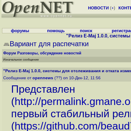
НОВОСТИ
(
+
)
КОНТ
форумы
помощь
поиск
регистр
"Релиз E-Maj 1.0.0, систем
Вариант для распечатки
Форум
Разговоры, обсуждение новостей
Изначальное сообщение
"Релиз E-Maj 1.0.0, системы для отслеживания и отката измен
Сообщение от
opennews
(??) on 10-Дек-12, 11:56
Представлен
(
http://permalink.gmane.
первый стабильный рели
(
https://github.com/beau