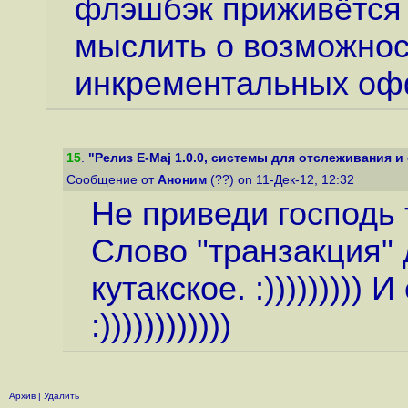
флэшбэк приживётся 
мыслить о возможнос
инкрементальных офф
15
.
"Релиз E-Maj 1.0.0, системы для отслеживания и 
Сообщение от
Аноним
(??) on 11-Дек-12, 12:32
Не приведи господь т
Слово "транзакция" 
кутакское. :)))))))))
:))))))))))))
Архив
|
Удалить