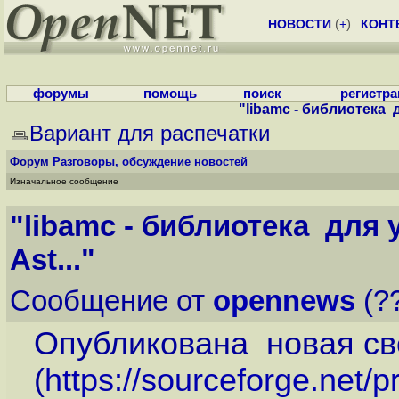
НОВОСТИ
(
+
)
КОНТ
форумы
помощь
поиск
регистр
"libamc - библиотека 
Вариант для распечатки
Форум
Разговоры, обсуждение новостей
Изначальное сообщение
"libamc - библиотека для
Ast..."
Сообщение от
opennews
(??
Опубликована новая св
(
https://sourceforge.net/p