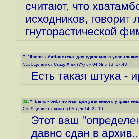
считают, что хватамб
исходников, говорит 
гнуторастической фим
7.
"libamc - библиотека для удаленного управления As
Сообщение от
Crazy Alex
(??) on 04-Янв-13, 17:43
Есть такая штука - 
31
.
"libamc - библиотека для удаленного управления A
Сообщение от
ннм
on 05-Дек-14, 22:10
Этот ваш "определе
давно сдан в архив.