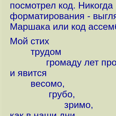
посмотрел код. Никогда 
форматирования - выгля
Маршака или код ассем
Мой стих
трудом
громаду лет про
и явится
весомо,
грубо,
зримо,
как в наши дни