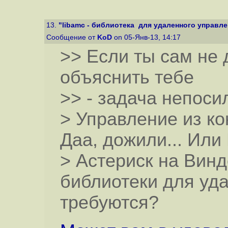
13.
"libamc - библиотека для удаленного управлени
Сообщение от
KoD
on 05-Янв-13, 14:17
>> Если ты сам не 
объяснить тебе
>> - задача непоси
> Управление из ко
Даа, дожили... Или
> Астериск на Вин
библиотеки для уд
требуются?