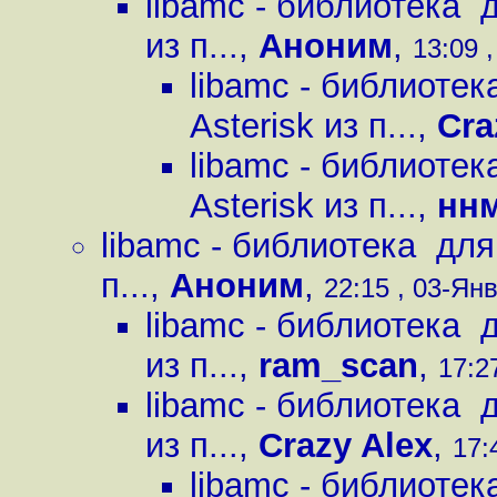
libamc - библиотека 
из п...
,
Аноним
,
13:09 ,
libamc - библиоте
Asterisk из п...
,
Cra
libamc - библиоте
Asterisk из п...
,
нн
libamc - библиотека для
п...
,
Аноним
,
22:15 , 03-Янв
libamc - библиотека 
из п...
,
ram_scan
,
17:2
libamc - библиотека 
из п...
,
Crazy Alex
,
17:
libamc - библиоте