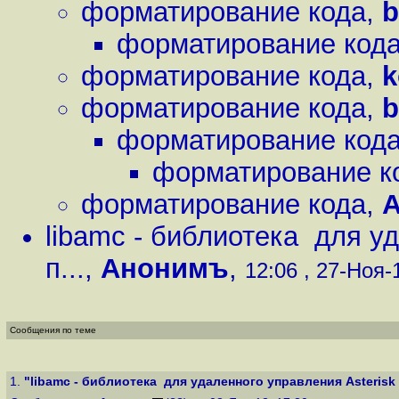
форматирование кода
,
b
форматирование код
форматирование кода
,
k
форматирование кода
,
b
форматирование код
форматирование к
форматирование кода
,
libamc - библиотека для уд
п...
,
Анонимъ
,
12:06 , 27-Ноя-1
Сообщения по теме
1.
"libamc - библиотека для удаленного управления Asterisk и