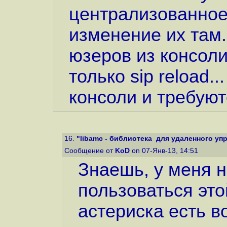
централизованное
изменение их там.
юзеров из консоли
только sip reload...
консоли и требуютс
16.
"libamc - библиотека для удаленного упра
Сообщение от
KoD
on 07-Янв-13, 14:51
Знаешь, у меня н
пользоваться это
астериска есть 