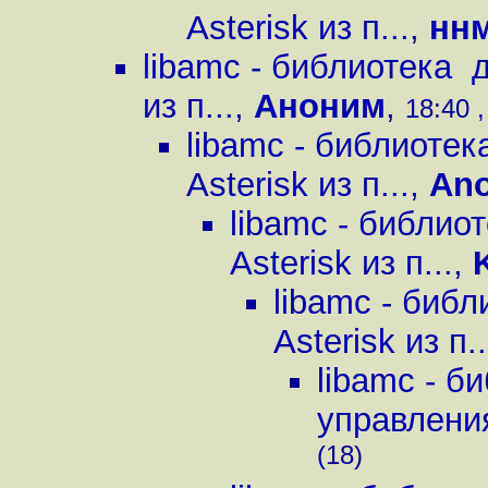
Asterisk из п...
,
нн
libamc - библиотека 
из п...
,
Аноним
,
18:40 ,
libamc - библиоте
Asterisk из п...
,
An
libamc - библио
Asterisk из п...
,
libamc - биб
Asterisk из п..
libamc - б
управления 
(18)