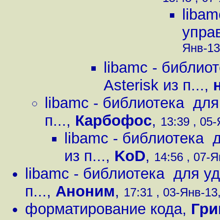
liba
управ
Янв-13
libamc - библио
Asterisk из п...
,
libamc - библиотека для
п...
,
Карбофос
,
13:39 , 05-
libamc - библиотека 
из п...
,
KoD
,
14:56 , 07-Я
libamc - библиотека для уд
п...
,
Аноним
,
17:31 , 03-Янв-13,
форматирование кода
,
Гри