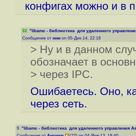
конфигах можно и в п
32
.
"libamc - библиотека для удаленного управления A
Сообщение от
ннм
on 05-Дек-14, 22:18
> Ну и в данном слу
обозначает в основ
> через IPC.
Ошибаетесь. Оно, ка
через сеть.
9.
"libamc - библиотека для удаленного управления Aste
Сообщение от
Аноним
(??) on 04-Янв-13, 18:40