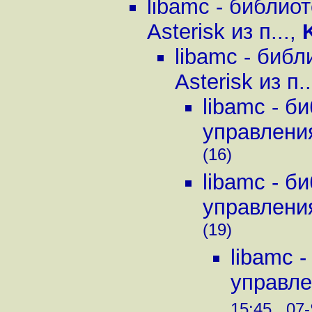
libamc - библио
Asterisk из п...
,
libamc - биб
Asterisk из п..
libamc - б
управления 
(16)
libamc - б
управления 
(19)
libamc 
управлен
15:45 , 07