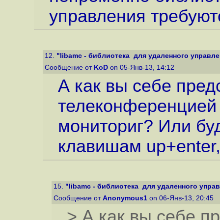
управления требуют
12.
"libamc - библиотека для удаленного управлени
Сообщение от
KoD
on 05-Янв-13, 14:12
А как вы себе пред
телеконференцией с
мониториг? Или буд
клавишам up+enter, u
15.
"libamc - библиотека для удаленного управле
Сообщение от
Anonymous1
on 06-Янв-13, 20:45
> А как вы себе п