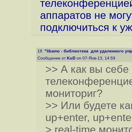
телеконференцией
аппаратов не мог
подключиться к у
18.
"libamc - библиотека для удаленного упра
Сообщение от
KoD
on 07-Янв-13, 14:59
>> А как вы себе
телеконференцией
мониториг?
>> Или будете ка
up+enter, up+enter.
> real-time монит