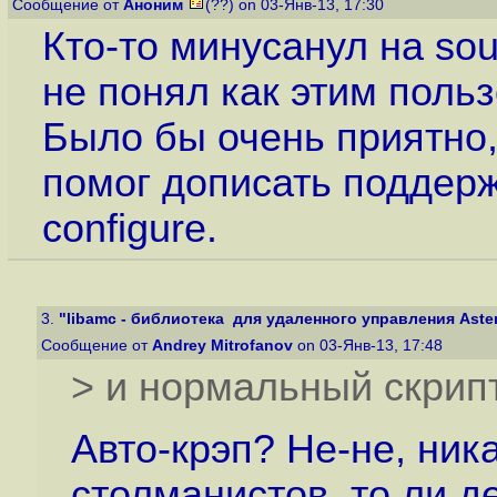
Сообщение от
Аноним
(??) on 03-Янв-13, 17:30
Кто-то минусанул на sou
не понял как этим польз
Было бы очень приятно,
помог дописать поддерж
configure.
3.
"libamc - библиотека для удаленного управления Asteris
Сообщение от
Andrey Mitrofanov
on 03-Янв-13, 17:48
> и нормальный скрипт
Авто-крэп? Не-не, ник
столманистов, то ли д