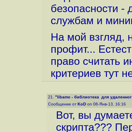
безопасности - 
службам и мини
На мой взгляд, 
профит... Естес
право считать и
критериев тут не
21.
"libamc - библиотека для удаленного
Сообщение от
KoD
on 08-Янв-13, 16:16
Вот, вы думает
скрипта??? Пер