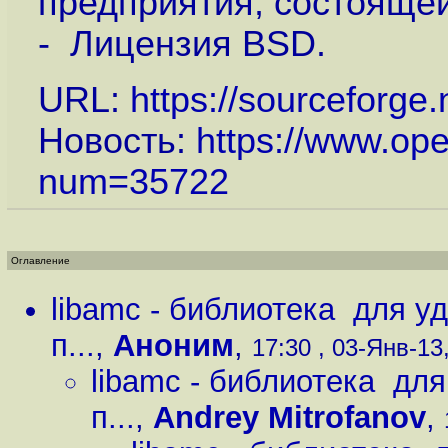
предприятия, состоящей
- Лицензия BSD.
URL:
https://sourceforge.
Новость:
https://www.op
num=35722
Оглавление
libamc - библиотека для уд
п...
,
Аноним
,
17:30 , 03-Янв-13,
libamc - библиотека для
п...
,
Andrey Mitrofanov
,