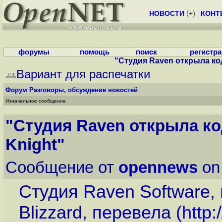
НОВОСТИ
(
+
)
КОНТ
форумы
помощь
поиск
регистр
"Студия Raven открыла код 
Вариант для распечатки
Форум
Разговоры, обсуждение новостей
Изначальное сообщение
"Студия Raven открыла код
Knight"
Сообщение от
opennews
on
Студия Raven Software, 
Blizzard, перевела (
http: