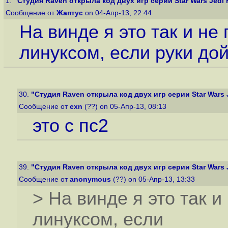
1.
"Студия Raven открыла код двух игр серии Star Wars Jedi K
Сообщение от
Жаптус
on 04-Апр-13, 22:44
На винде я это так и не
линуксом, если руки дой
30.
"Студия Raven открыла код двух игр серии Star Wars J
Сообщение от
exn
(??) on 05-Апр-13, 08:13
это с пс2
39.
"Студия Raven открыла код двух игр серии Star Wars J
Сообщение от
anonymous
(??) on 05-Апр-13, 13:33
> На винде я это так и
линуксом, если