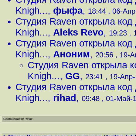
Knigh...
,
фыфа
,
18:44 , 06-Апр
Студия Raven открыла код д
Knigh...
,
Aleks Revo
,
19:23 , 
Студия Raven открыла код д
Knigh...
,
Аноним
,
20:56 , 19-А
Студия Raven открыла ко
Knigh...
,
GG
,
23:41 , 19-Апр-
Студия Raven открыла код д
Knigh...
,
rihad
,
09:48 , 01-Май-1
Сообщения по теме