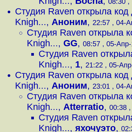
Knigh...
,
Bocha
,
08:30 ,
Студия Raven открыла код д
Knigh...
,
Аноним
,
22:57 , 04-А
Студия Raven открыла ко
Knigh...
,
GG
,
08:57 , 05-Апр-
Студия Raven открыла
Knigh...
,
1
,
21:22 , 05-Апр
Студия Raven открыла код д
Knigh...
,
Аноним
,
23:01 , 04-А
Студия Raven открыла ко
Knigh...
,
Atterratio
,
00:38 ,
Студия Raven открыла
Knigh...
,
яхочуэто
,
02: