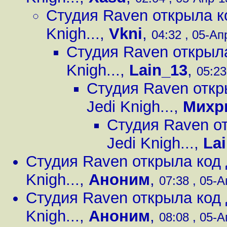
Студия Raven открыла ко
Knigh...
,
Vkni
,
04:32 , 05-Ап
Студия Raven открыла
Knigh...
,
Lain_13
,
05:23
Студия Raven откры
Jedi Knigh...
,
Михр
Студия Raven от
Jedi Knigh...
,
La
Студия Raven открыла код д
Knigh...
,
Аноним
,
07:38 , 05-А
Студия Raven открыла код д
Knigh...
,
Аноним
,
08:08 , 05-А