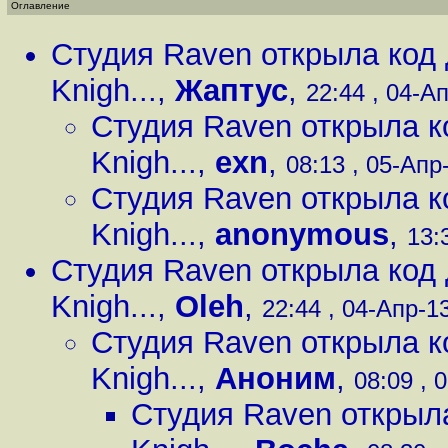
Оглавление
Студия Raven открыла код д
Knigh...
,
Жаптус
,
22:44 , 04-Ап
Студия Raven открыла ко
Knigh...
,
exn
,
08:13 , 05-Апр-
Студия Raven открыла ко
Knigh...
,
anonymous
,
13:
Студия Raven открыла код д
Knigh...
,
Oleh
,
22:44 , 04-Апр-13
Студия Raven открыла ко
Knigh...
,
Аноним
,
08:09 , 
Студия Raven открыла