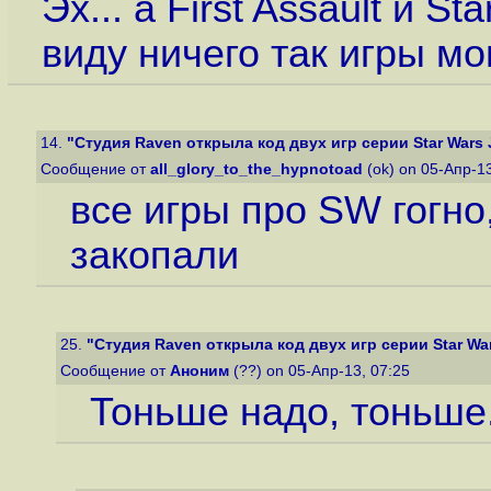
Эх... а First Assault и S
виду ничего так игры мо
14.
"Студия Raven открыла код двух игр серии Star Wars J
Сообщение от
all_glory_to_the_hypnotoad
(ok) on 05-Апр-1
все игры про SW гогно
закопали
25.
"Студия Raven открыла код двух игр серии Star Wars
Сообщение от
Аноним
(??) on 05-Апр-13, 07:25
Тоньше надо, тоньше