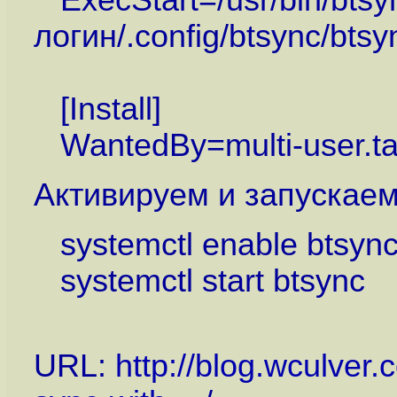
ExecStart=/usr/bin/btsyn
логин/.config/btsync/bts
[Install]
WantedBy=multi-user.ta
Активируем и запуска
systemctl enable btsyn
systemctl start btsync
URL:
http://blog.wculver.