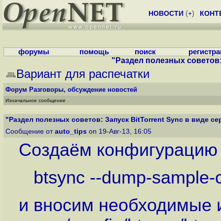
НОВОСТИ
(
+
)
КОНТ
форумы
помощь
поиск
регистр
"Раздел полезных советов: 
Вариант для распечатки
Форум
Разговоры, обсуждение новостей
Изначальное сообщение
"Раздел полезных советов: Запуск BitTorrent Sync в виде сер
Сообщение от
auto_tips
on 19-Авг-13, 16:05
Создаём конфигурацию B
btsync --dump-sample-c
и вносим необходимые 