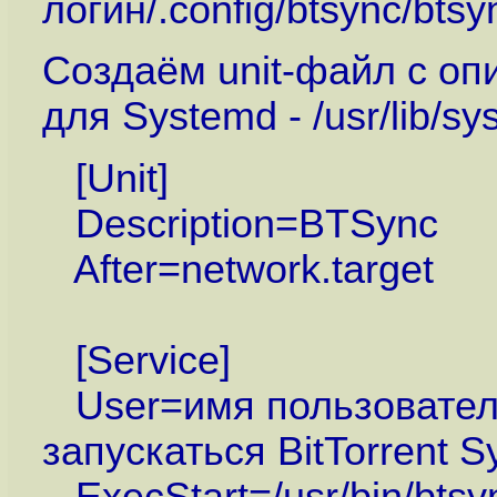
логин/.config/btsync/btsy
Создаём unit-файл с оп
для Systemd - /usr/lib/s
[Unit]
Description=BTSync
After=network.target
[Service]
User=имя пользователя
запускаться BitTorrent S