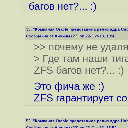
багов нет?... :)
35.
"Компания Oracle представила релиз ядра Unbre
Сообщение от
Аноним
(??) on 22-Окт-13, 19:43
>> почему не удал
> Где там наши тиг
ZFS багов нет?... :)
Это фича же :)
ZFS гарантирует с
52.
"Компания Oracle представила релиз ядра Unbre
Сообщение от
Аноним
(??) on 23-Окт-13, 15:52