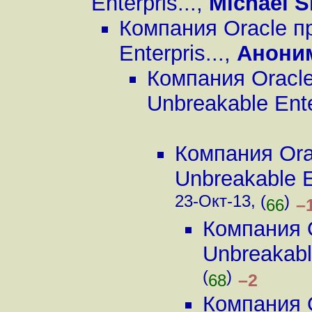
Enterpris...
,
Michael S
Компания Oracle п
Enterpris...
,
Анони
Компания Oracl
Unbreakable Enter
Компания Ora
Unbreakable En
23-Окт-13, (
)
–
66
Компания 
Unbreakable
(
)
–2
68
Компания 