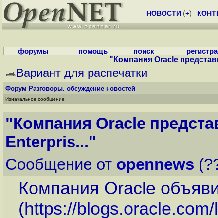
НОВОСТИ
(
+
)
КОНТ
форумы
помощь
поиск
регистр
"Компания Oracle представи
Вариант для распечатки
Форум
Разговоры, обсуждение новостей
Изначальное сообщение
"Компания Oracle предста
Enterpris..."
Сообщение от
opennews
(??
Компания Oracle объяв
(
https://blogs.oracle.com