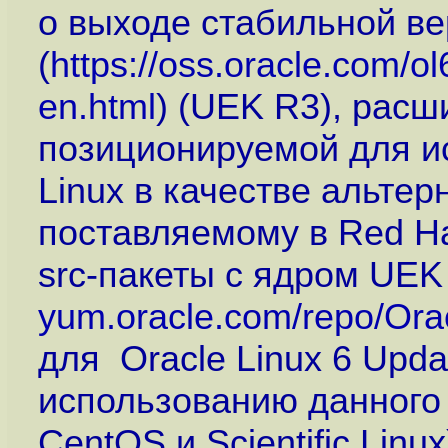
о выходе стабильной вер
(
https://oss.oracle.co
en.html
) (UEK R3), расш
позиционируемой для ис
Linux в качестве альтер
поставляемому в Red Hat
src-пакеты с ядром UEK
yum.oracle.com/repo/Ora
для Oracle Linux 6 Upda
использованию данного
CentOS и Scientific Lin