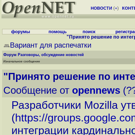
НОВОСТИ
(
+
)
КОНТ
форумы
помощь
поиск
регистр
"Принято решение по интегра
Вариант для распечатки
Форум
Разговоры, обсуждение новостей
Изначальное сообщение
"Принято решение по интег
Сообщение от
opennews
(??
Разработчики Mozilla у
(
https://groups.google.co
интеграции кардинально