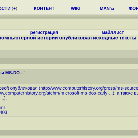
ОСТИ
(
+
)
КОНТЕНТ
WIKI
MAN'ы
ФО
регистрация
майллист
компьютерной истории опубликовал исходные тексты M
ы MS-DO..."
soft опубликовал (
http://www.computerhistory.org/press/ms-sourc
ww.computerhistory.org/atchm/microsoft-ms-dos-early-...
), а также 
..
).
tml
9403