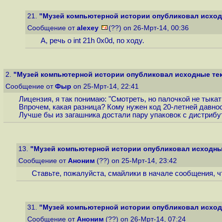
21.
"Музей компьютерной истории опубликовал исходн
Сообщение от
alexey
(??) on 26-Мрт-14, 00:36
А, речь о int 21h 0x0d, по ходу.
2.
"Музей компьютерной истории опубликовал исходные тек
Сообщение от
Фыр
on 25-Мрт-14, 22:41
Лицензия, я так понимаю: "Смотреть, но палочкой не тыкат
Впрочем, какая разница? Кому нужен код 20-летней давнос
Лучше бы из загашника достали пару упаковок с дистрибу
13.
"Музей компьютерной истории опубликовал исходные
Сообщение от
Аноним
(??) on 25-Мрт-14, 23:42
Ставьте, пожалуйста, смайлики в начале сообщения, чт
31.
"Музей компьютерной истории опубликовал исходн
Сообщение от
Аноним
(??) on 26-Мрт-14, 07:24