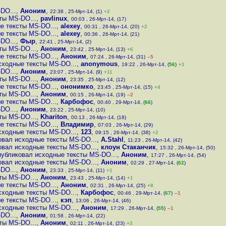
DO...
,
Аноним
,
22:38 , 25-Мрт-14, (1)
+2
ты MS-DO...
,
pavlinux
,
00:03 , 26-Мрт-14, (17)
е тексты MS-DO...
,
alexey
,
00:31 , 26-Мрт-14, (20)
+2
е тексты MS-DO...
,
alexey
,
00:36 , 26-Мрт-14, (21)
DO...
,
Фыр
,
22:41 , 25-Мрт-14, (2)
ты MS-DO...
,
Аноним
,
23:42 , 25-Мрт-14, (13)
+6
е тексты MS-DO...
,
Аноним
,
07:24 , 26-Мрт-14, (31)
–5
сходные тексты MS-DO...
,
anonymous
,
19:22 , 26-Мрт-14, (
56
)
+1
DO...
,
Аноним
,
23:07 , 25-Мрт-14, (9)
+11
ты MS-DO...
,
Аноним
,
23:35 , 25-Мрт-14, (12)
е тексты MS-DO...
,
ононимко
,
23:45 , 25-Мрт-14, (15)
+4
ты MS-DO...
,
Аноним
,
00:15 , 26-Мрт-14, (19)
–2
е тексты MS-DO...
,
Карбофос
,
00:40 , 29-Мрт-14, (
66
)
DO...
,
Аноним
,
23:22 , 25-Мрт-14, (10)
ты MS-DO...
,
Khariton
,
00:13 , 26-Мрт-14, (18)
е тексты MS-DO...
,
Владимир
,
07:03 , 26-Мрт-14, (29)
сходные тексты MS-DO...
,
123
,
09:15 , 26-Мрт-14, (38)
+2
овал исходные тексты MS-DO...
,
A.Stahl
,
11:23 , 26-Мрт-14, (42)
овал исходные тексты MS-DO...
,
клоун Стаканчик
,
15:32 , 26-Мрт-14, (50)
публиковал исходные тексты MS-DO...
,
Аноним
,
17:27 , 26-Мрт-14, (54)
овал исходные тексты MS-DO...
,
Аноним
,
02:29 , 27-Мрт-14, (
62
)
DO...
,
Аноним
,
23:33 , 25-Мрт-14, (11)
+1
ты MS-DO...
,
Аноним
,
23:43 , 25-Мрт-14, (14)
+1
е тексты MS-DO...
,
Аноним
,
02:31 , 26-Мрт-14, (25)
+8
сходные тексты MS-DO...
,
Карбофос
,
00:46 , 29-Мрт-14, (
67
)
–1
е тексты MS-DO...
,
кэп
,
13:06 , 26-Мрт-14, (46)
сходные тексты MS-DO...
,
Аноним
,
17:29 , 26-Мрт-14, (
55
)
–1
DO...
,
Аноним
,
01:58 , 26-Мрт-14, (22)
ты MS-DO...
,
Аноним
,
02:11 , 26-Мрт-14, (23)
+3