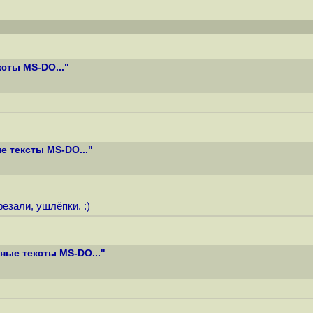
сты MS-DO..."
 тексты MS-DO..."
резали, ушлёпки. :)
ые тексты MS-DO..."