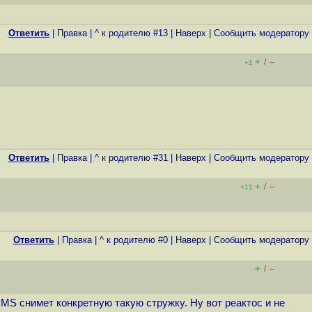
Ответить
|
Правка
|
^ к родителю #13
|
Наверх
|
Cообщить модератору
+
–
/
+1
Ответить
|
Правка
|
^ к родителю #31
|
Наверх
|
Cообщить модератору
+
–
/
+11
Ответить
|
Правка
|
^ к родителю #0
|
Наверх
|
Cообщить модератору
+
–
/
MS снимет конкретную такую стружку. Ну вот реактос и не