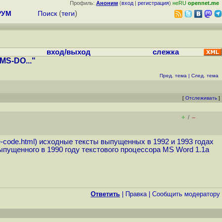
Профиль:
Аноним
(
вход
|
регистрация
)
неRU
opennet.me
РУМ
Поиск
(
теги
)
вход/выход
слежка
S-DO..."
Пред. тема
|
След. тема
[
Отслеживать
]
+
–
/
e-code.html
) исходные тексты выпущенных в 1992 и 1993 годах
выпущенного в 1990 году текстового процессора MS Word 1.1a
Ответить
|
Правка
|
Cообщить модератору