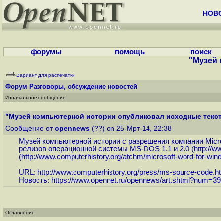
НОВ
форумы
помощь
поиск
"Музей 
Вариант для распечатки
Форум
Разговоры, обсуждение новостей
Изначальное сообщение
"Музей компьютерной истории опубликовал исходные текст
Сообщение от
opennews
(??) on 25-Мрт-14, 22:38
Музей компьютерной истории с разрешения компании Micro
релизов операционной системы MS-DOS 1.1 и 2.0 (
http://w
(
http://www.computerhistory.org/atchm/microsoft-word-for-wind.
URL:
http://www.computerhistory.org/press/ms-source-code.h
Новость:
https://www.opennet.ru/opennews/art.shtml?num=3
Оглавление