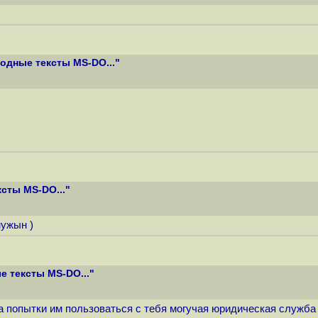
одные тексты MS-DO..."
сты MS-DO..."
нужын )
 тексты MS-DO..."
за попытки им пользоваться с тебя могучая юридическая служба 