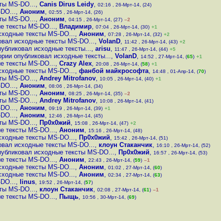
ты MS-DO...
,
Canis Dirus Leidy
,
02:16 , 26-Мрт-14, (24)
DO...
,
Аноним
,
02:55 , 26-Мрт-14, (26)
ты MS-DO...
,
Аноним
,
04:15 , 26-Мрт-14, (27)
–2
е тексты MS-DO...
,
Владимир
,
07:04 , 26-Мрт-14, (30)
+1
сходные тексты MS-DO...
,
Аноним
,
07:28 , 26-Мрт-14, (32)
+2
овал исходные тексты MS-DO...
,
VolanD
,
11:42 , 26-Мрт-14, (43)
+2
убликовал исходные тексты...
,
arisu
,
11:47 , 26-Мрт-14, (44)
+5
рии опубликовал исходные тексты...
,
VolanD
,
14:52 , 27-Мрт-14, (
65
)
+1
е тексты MS-DO...
,
Crazy Alex
,
20:08 , 26-Мрт-14, (
58
)
+1
сходные тексты MS-DO...
,
фанбой майкрософта
,
14:48 , 01-Апр-14, (
70
)
ты MS-DO...
,
Andrey Mitrofanov
,
10:05 , 26-Мрт-14, (40)
+1
DO...
,
Аноним
,
08:06 , 26-Мрт-14, (34)
ты MS-DO...
,
Аноним
,
08:25 , 26-Мрт-14, (35)
–2
ты MS-DO...
,
Andrey Mitrofanov
,
10:08 , 26-Мрт-14, (41)
DO...
,
Аноним
,
09:19 , 26-Мрт-14, (39)
+1
DO...
,
Аноним
,
12:46 , 26-Мрт-14, (45)
ты MS-DO...
,
Пр0х0жий
,
15:08 , 26-Мрт-14, (47)
+2
е тексты MS-DO...
,
Аноним
,
15:16 , 26-Мрт-14, (48)
сходные тексты MS-DO...
,
Пр0х0жий
,
15:42 , 26-Мрт-14, (51)
овал исходные тексты MS-DO...
,
клоун Стаканчик
,
16:10 , 26-Мрт-14, (52)
публиковал исходные тексты MS-DO...
,
Пр0х0жий
,
16:57 , 26-Мрт-14, (53)
е тексты MS-DO...
,
Аноним
,
22:43 , 26-Мрт-14, (
59
)
–1
сходные тексты MS-DO...
,
Аноним
,
01:02 , 27-Мрт-14, (
60
)
сходные тексты MS-DO...
,
Аноним
,
02:34 , 27-Мрт-14, (
63
)
DO...
,
linus
,
19:52 , 26-Мрт-14, (
57
)
ты MS-DO...
,
клоун Стаканчик
,
02:08 , 27-Мрт-14, (
61
)
–1
е тексты MS-DO...
,
Пыщь
,
10:56 , 30-Мрт-14, (
69
)