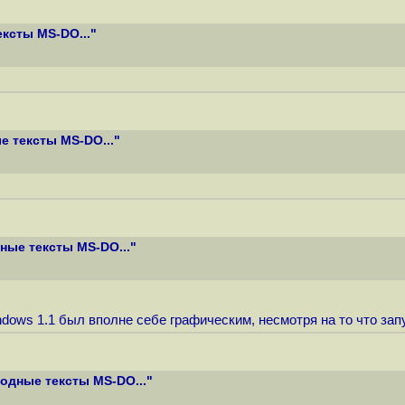
ксты MS-DO..."
 тексты MS-DO..."
ые тексты MS-DO..."
ndows 1.1 был вполне себе графическим, несмотря на то что за
одные тексты MS-DO..."