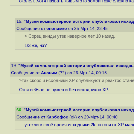
околел. Хотя назвать живым это зомби тоже сложно ка
15.
"Музей компьютерной истории опубликовал исходн
Сообщение от
ононимко
on 25-Мрт-14, 23:45
> Сорец винды утек наверное лет 10 назад.
1/3 же, нэ?
19.
"Музей компьютерной истории опубликовал исходные
Сообщение от
Аноним
(??) on 26-Мрт-14, 00:15
>так скоро и исходники ХР опубликуют и реактос стан
Он и сейчас не нужен и без исходников XP.
66
.
"Музей компьютерной истории опубликовал исходн
Сообщение от
Карбофос
(ok) on 29-Мрт-14, 00:40
утекли в своё время исходники 2k, но они от XP ма