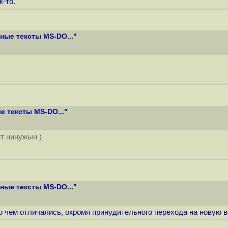
к-то.
ые тексты MS-DO..."
 тексты MS-DO..."
ет нинужын )
ые тексты MS-DO..."
ло чем отличались, окромя принудительного перехода на новую ве