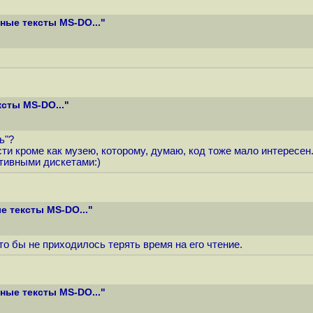
ые тексты MS-DO..."
сты MS-DO..."
ь"?
ти кроме как музею, которому, думаю, код тоже мало интересен
тивными дискетами:)
 тексты MS-DO..."
о бы не приходилось терять время на его чтение.
ые тексты MS-DO..."