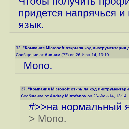
Чтобы получить профит
придется напрячься и
язык.
32.
"Компания Microsoft открыла код инструментария д
Сообщение от
Аноним
(??) on 26-Июн-14, 13:10
Mono.
37.
"Компания Microsoft открыла код инструментария
Сообщение от
Andrey Mitrofanov
on 26-Июн-14, 13:14
#>>на нормальный я
> Mono.