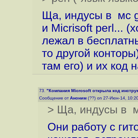
Ща, индусы в мс g
и Micrisoft perl... 
лежал в бесплатны
то другой конторы),
там его) и их код 
73.
"Компания Microsoft открыла код инструм
Сообщение от
Аноним
(??) on 27-Июн-14, 10:2
> Ща, индусы в мс
Они работу с гит