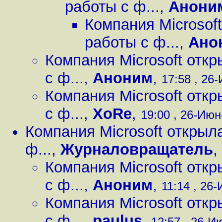
работы с ф...
,
Анони
Компания Microsof
работы с ф...
,
Ано
Компания Microsoft отк
с ф...
,
Аноним
,
17:58 , 26-
Компания Microsoft отк
с ф...
,
XoRe
,
19:00 , 26-Июн
Компания Microsoft открыл
ф...
,
Журналовращатель
,
Компания Microsoft отк
с ф...
,
Аноним
,
11:14 , 26-
Компания Microsoft отк
с ф...
,
paulus
,
12:57 , 26-Ию