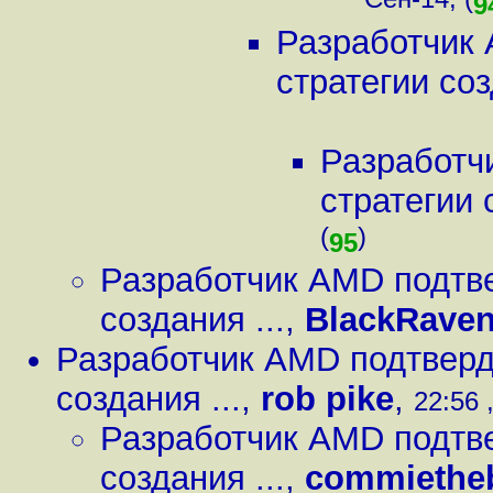
Сен-14, (
9
Разработчик 
стратегии соз
Разработч
стратегии 
(
)
95
Разработчик AMD подтве
создания ...
,
BlackRave
Разработчик AMD подтверди
создания ...
,
rob pike
,
22:56 
Разработчик AMD подтве
создания ...
,
commietheb