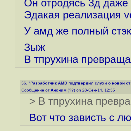
Он отродясь 3д даже 
Эдакая реализация ve
У амд же полный стэк
Зыж
В тпрухина превраща
56.
"Разработчик AMD подтвердил слухи о новой стр
Сообщение от
Аноним
(??) on 28-Сен-14, 12:35
> В тпрухина превр
Вот что зависть с л