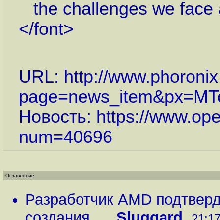
the challenges we face 
</font>
URL:
http://www.phoroni
page=news_item&px=M
Новость:
https://www.op
num=40696
Оглавление
Разработчик AMD подтверди
создания ...
,
Sluggard
,
21:17