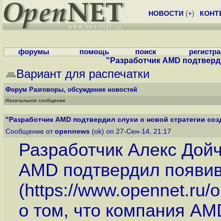
НОВОСТИ
(
+
)
КОНТ
форумы
помощь
поиск
регистр
"Разработчик AMD подтвердил
Вариант для распечатки
Форум
Разговоры, обсуждение новостей
Изначальное сообщение
"Разработчик AMD подтвердил слухи о новой стратегии созда
Сообщение от
opennews
(ok) on 27-Сен-14, 21:17
Разработчик Алекс Дойч
AMD подтвердил появив
(
https://www.opennet.ru
о том, что компания A