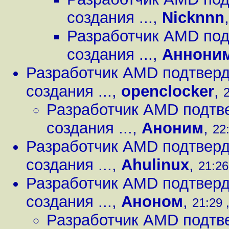
создания ...
,
Nicknnn
Разработчик AMD под
создания ...
,
Аннони
Разработчик AMD подтверди
создания ...
,
openclocker
,
2
Разработчик AMD подтве
создания ...
,
Аноним
,
22:
Разработчик AMD подтверди
создания ...
,
Ahulinux
,
21:26
Разработчик AMD подтверди
создания ...
,
Аноном
,
21:29 
Разработчик AMD подтве