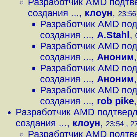
Разработчик AMD подтве
создания ...
,
клоун
,
23:56
Разработчик AMD под
создания ...
,
A.Stahl
,
Разработчик AMD под
создания ...
,
Аноним
Разработчик AMD под
создания ...
,
Аноним
Разработчик AMD под
создания ...
,
rob pike
Разработчик AMD подтверди
создания ...
,
клоун
,
23:54 , 2
Разработчик AMD подтве