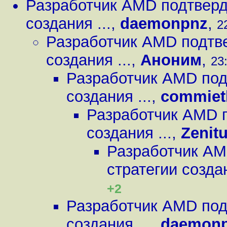
Разработчик AMD подтверди
создания ...
,
daemonpnz
,
2
Разработчик AMD подтве
создания ...
,
Аноним
,
23
Разработчик AMD под
создания ...
,
commiet
Разработчик AMD п
создания ...
,
Zenitu
Разработчик AM
стратегии создан
+2
Разработчик AMD под
создания ...
,
daemon