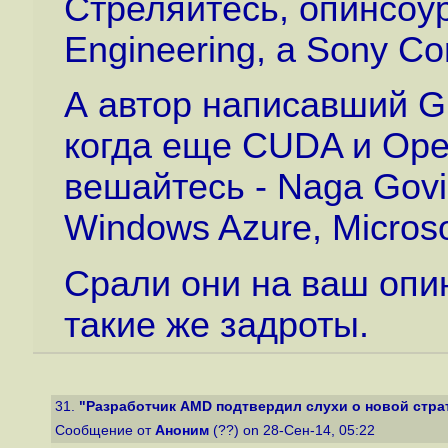
Стреляйтесь, опинсоур
Engineering, a Sony C
А автор написавший G
когда еще CUDA и Ope
вешайтесь - Naga Govin
Windows Azure, Microso
Срали они на ваш опин
такие же задроты.
31.
"Разработчик AMD подтвердил слухи о новой страте
Сообщение от
Аноним
(??) on 28-Сен-14, 05:22