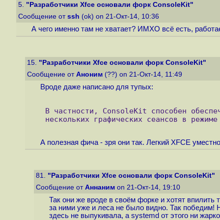
5.
"Разработчики Xfce основали форк ConsoleKit"
Сообщение от
ssh
(ok) on 21-Окт-14, 10:36
А чего именно там не хватает? ИМХО всё есть, работа
15.
"Разработчики Xfce основали форк ConsoleKit"
Сообщение от
Аноним
(??) on 21-Окт-14, 11:49
Вроде даже написано для тyпых:
В частности, ConsoleKit способен обеспе
нескольких графических сеансов в режиме
А полезная фича - зря они так. Легкий XFCE уместно
81.
"Разработчики Xfce основали форк ConsoleKit"
Сообщение от
Аннаним
on 21-Окт-14, 19:10
Так они же вроде в своём форке и хотят впилить 
за ними уже и леса не было видно. Так победим! 
здесь не выпукивала, а systemd от этого ни жарко