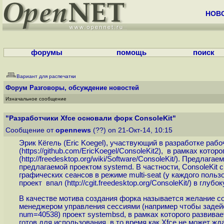
НОВ
форумы
помощь
поиск
Вариант для распечатки
Форум
Разговоры, обсуждение новостей
Изначальное сообщение
"Разработчики Xfce основали форк ConsoleKit"
Сообщение от
opennews
(??) on 21-Окт-14, 10:15
Эрик Кёгель (Eric Koegel), участвующий в разработке рабо
(
https://github.com/EricKoegel/ConsoleKit2
), в рамках котор
(
http://freedesktop.org/wiki/Software/ConsoleKit
/). Предлагае
предлагаемой проектом systemd. В частности, ConsoleKit
графических сеансов в режиме multi-seat (у каждого поль
проект впал (
http://cgit.freedesktop.org/ConsoleKit
/) в глубо
В качестве мотива создания форка называется желание со
менеджером управления сессиями (например чтобы задейст
num=40538
) проект systembsd, в рамках которого развивае
готов для использования, в то время как Xfce не может жд