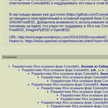
ответвление ConsoleKit2 и поддерживать его пока в этом 
В настоящее время уже доступен (
https://github.com/Consol
остающихся неисправлеными в основной кодовой базе Co
GNU/kFreeBSD. Добавлена возможность использования ги
похожему на logind, что упростит поддержку в Xfce как Co
FreeBSD, DragonFlyBSD и OpenBSD.
URL:
http://erickoegel.wordpress.com/2014/10/20/consolekit2
/
Новость:
https://www.opennet.ru/opennews/art.shtml?num=4
Оглавление
Разработчики Xfce основали форк ConsoleKit
,
Аноним из Сиби
Разработчики Xfce основали форк ConsoleKit
,
ssh
,
10:36 , 2
Разработчики Xfce основали форк ConsoleKit
,
Ано
Разработчики Xfce основали форк ConsoleKit
Разработчики Xfce основали форк Con
Разработчики Xfce основали форк ConsoleKit
,
Ано
Разработчики Xfce основали форк ConsoleKit
Разработчики Xfce основали форк Con
Разработчики Xfce основали фо
Разработчики Xfce основали фо
Разработчики Xfce основали форк ConsoleKit
Разработчики Xfce основали форк Con