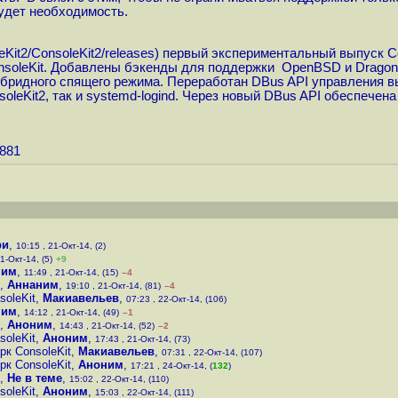
будет необходимость.
eKit2/ConsoleKit2/releases
) первый экспериментальный выпуск Con
nsoleKit. Добавлены бэкенды для поддержки OpenBSD и Drago
бридного спящего режима. Переработан DBus API управления в
nsoleKit2, так и systemd-logind. Через новый DBus API обеспеч
0881
ри
,
10:15 , 21-Окт-14, (2)
1-Окт-14, (5)
+9
ним
,
11:49 , 21-Окт-14, (15)
–4
,
Аннаним
,
19:10 , 21-Окт-14, (81)
–4
soleKit
,
Макиавельев
,
07:23 , 22-Окт-14, (106)
ним
,
14:12 , 21-Окт-14, (49)
–1
,
Аноним
,
14:43 , 21-Окт-14, (52)
–2
soleKit
,
Аноним
,
17:43 , 21-Окт-14, (73)
рк ConsoleKit
,
Макиавельев
,
07:31 , 22-Окт-14, (107)
рк ConsoleKit
,
Аноним
,
17:21 , 24-Окт-14, (
132
)
,
Не в теме
,
15:02 , 22-Окт-14, (110)
soleKit
,
Аноним
,
15:03 , 22-Окт-14, (111)