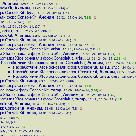
,
Аноним
,
12:05 , 21-Окт-14, (22)
–1
soleKit
,
Аноним
,
13:40 , 21-Окт-14, (36)
+1
рк ConsoleKit
,
byu
,
18:32 , 21-Окт-14, (76)
али форк ConsoleKit
,
Аноним
,
15:51 , 24-Окт-14, (
123
)
–2
:12 , 21-Окт-14, (9)
+2
ним
,
11:58 , 21-Окт-14, (20)
–7
,
arisu
,
13:00 , 21-Окт-14, (30)
+4
soleKit
,
Аноним
,
13:43 , 21-Окт-14, (37)
–3
рк ConsoleKit
,
arisu
,
14:02 , 21-Окт-14, (46)
+3
али форк ConsoleKit
,
Аноним
,
15:06 , 21-Окт-14, (56)
–2
 основали форк ConsoleKit
,
arisu
,
15:12 , 21-Окт-14, (59)
+3
и Xfce основали форк ConsoleKit
,
Аноним
,
15:53 , 24-Окт-14, (
124
)
–1
ботчики Xfce основали форк ConsoleKit
,
arisu
,
16:01 , 24-Окт-14, (
126
)
+1
Разработчики Xfce основали форк ConsoleKit
,
Аноним
,
17:13 , 24-Окт-14, (
1
Разработчики Xfce основали форк ConsoleKit
,
arisu
,
17:35 , 24-Окт-14
Разработчики Xfce основали форк ConsoleKit
,
Аноним
,
08:50 , 25-Ок
Разработчики Xfce основали форк ConsoleKit
,
arisu
,
08:57 , 25-Окт-14
рк ConsoleKit
,
тигар
,
09:18 , 22-Окт-14, (109)
али форк ConsoleKit
,
Аноним
,
17:17 , 24-Окт-14, (
131
)
 основали форк ConsoleKit
,
тигар
,
18:09 , 24-Окт-14, (
134
)
–1
и Xfce основали форк ConsoleKit
,
Аноним
,
09:06 , 25-Окт-14, (
142
)
ботчики Xfce основали форк ConsoleKit
,
тигар
,
12:42 , 25-Окт-14, (
143
)
soleKit
,
Аноним
,
13:45 , 21-Окт-14, (39)
+1
рк ConsoleKit
,
Аноним
,
13:48 , 21-Окт-14, (42)
–2
рк ConsoleKit
,
arisu
,
14:02 , 21-Окт-14, (45)
кт-14, (18)
+1
Окт-14, (21)
21-Окт-14, (28)
+2
ним
,
13:44 , 21-Окт-14, (38)
an
,
17:32 , 21-Окт-14, (71)
–2