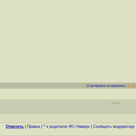
[
Сортировка по времени
|
RSS
]
+
–
/
Ответить
|
Правка
|
^ к родителю #0
|
Наверх
|
Cообщить модератору