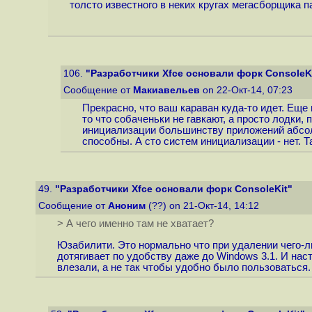
толсто известного в неких кругах мегасборщика п
106.
"Разработчики Xfce основали форк ConsoleK
Сообщение от
Макиавельев
on 22-Окт-14, 07:23
Прекрасно, что ваш караван куда-то идет. Еще
то что собаченьки не гавкают, а просто лодки,
инициализации большинству приложений абсолю
способны. А сто систем инициализации - нет. Т
49.
"Разработчики Xfce основали форк ConsoleKit"
Сообщение от
Аноним
(??) on 21-Окт-14, 14:12
> А чего именно там не хватает?
Юзабилити. Это нормально что при удалении чего-л
дотягивает по удобству даже до Windows 3.1. И на
влезали, а не так чтобы удобно было пользоваться. 