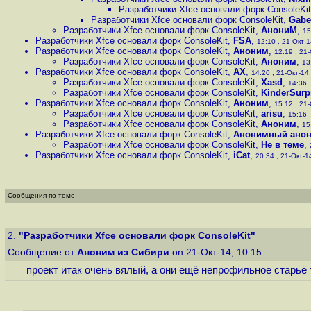
Разработчики Xfce основали форк ConsoleKit
Разработчики Xfce основали форк ConsoleKit
,
Gabe
Разработчики Xfce основали форк ConsoleKit
,
АнониМ
,
15
Разработчики Xfce основали форк ConsoleKit
,
FSA
,
12:10 , 21-Окт-1
Разработчики Xfce основали форк ConsoleKit
,
Аноним
,
12:19 , 21-
Разработчики Xfce основали форк ConsoleKit
,
Аноним
,
13
Разработчики Xfce основали форк ConsoleKit
,
AX
,
14:20 , 21-Окт-14,
Разработчики Xfce основали форк ConsoleKit
,
Xasd
,
14:36 ,
Разработчики Xfce основали форк ConsoleKit
,
KinderSurp
Разработчики Xfce основали форк ConsoleKit
,
Аноним
,
15:12 , 21-
Разработчики Xfce основали форк ConsoleKit
,
arisu
,
15:16 ,
Разработчики Xfce основали форк ConsoleKit
,
Аноним
,
15
Разработчики Xfce основали форк ConsoleKit
,
Анонимный ано
Разработчики Xfce основали форк ConsoleKit
,
Не в теме
,
Разработчики Xfce основали форк ConsoleKit
,
iCat
,
20:34 , 21-Окт-14
Сообщения по теме
2.
"Разработчики Xfce основали форк ConsoleKit"
Сообщение от
Аноним из Сибири
on 21-Окт-14, 10:15
проект итак очень вялый, а они ещё непрофильное старьё 