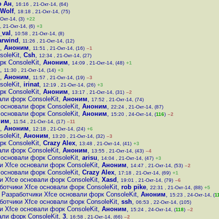
 Ан
,
16:16 , 21-Окт-14, (64)
Wolf
,
18:18 , 21-Окт-14, (75)
Окт-14, (3)
+22
, 21-Окт-14, (6)
+3
_val
,
10:58 , 21-Окт-14, (8)
arwind
,
11:26 , 21-Окт-14, (12)
,
Аноним
,
11:51 , 21-Окт-14, (16)
–1
soleKit
,
Csh
,
12:34 , 21-Окт-14, (27)
рк ConsoleKit
,
Аноним
,
14:09 , 21-Окт-14, (48)
+1
,
11:30 , 21-Окт-14, (14)
+3
,
Аноним
,
11:57 , 21-Окт-14, (19)
–3
soleKit
,
irinat
,
12:19 , 21-Окт-14, (26)
+3
рк ConsoleKit
,
Аноним
,
13:17 , 21-Окт-14, (31)
–2
али форк ConsoleKit
,
Аноним
,
17:52 , 21-Окт-14, (74)
 основали форк ConsoleKit
,
Аноним
,
22:24 , 21-Окт-14, (87)
 основали форк ConsoleKit
,
Аноним
,
15:20 , 24-Окт-14, (
116
)
–2
ним
,
11:54 , 21-Окт-14, (17)
–11
,
Аноним
,
12:18 , 21-Окт-14, (24)
+6
soleKit
,
Аноним
,
13:20 , 21-Окт-14, (32)
–3
рк ConsoleKit
,
Crazy Alex
,
13:48 , 21-Окт-14, (41)
+3
али форк ConsoleKit
,
Аноним
,
13:55 , 21-Окт-14, (43)
–4
 основали форк ConsoleKit
,
arisu
,
14:04 , 21-Окт-14, (47)
+3
и Xfce основали форк ConsoleKit
,
Аноним
,
14:47 , 21-Окт-14, (53)
–2
 основали форк ConsoleKit
,
Crazy Alex
,
17:18 , 21-Окт-14, (69)
+1
и Xfce основали форк ConsoleKit
,
Xasd
,
19:01 , 21-Окт-14, (79)
–6
ботчики Xfce основали форк ConsoleKit
,
rob pike
,
22:31 , 21-Окт-14, (88)
+5
Разработчики Xfce основали форк ConsoleKit
,
Аноним
,
15:23 , 24-Окт-14, (
1
ботчики Xfce основали форк ConsoleKit
,
ssh
,
06:53 , 22-Окт-14, (105)
и Xfce основали форк ConsoleKit
,
Аноним
,
15:24 , 24-Окт-14, (
118
)
–2
али форк ConsoleKit
,
3
,
16:58 , 21-Окт-14, (66)
–2