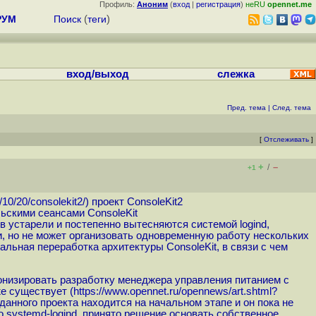
Профиль:
Аноним
(
вход
|
регистрация
)
неRU
opennet.me
РУМ
Поиск
(
теги
)
вход/выход
слежка
Пред. тема
|
След. тема
[
Отслеживать
]
+
–
/
+1
/10/20/consolekit2
/) проект ConsoleKit2
ьскими сеансами ConsoleKit
в устарели и постепенно вытесняются системой logind,
, но не может организовать одновременную работу нескольких
альная переработка архитектуры ConsoleKit, в связи с чем
ронизировать разработку менеджера управления питанием с
е существует (
https://www.opennet.ru/opennews/art.shtml?
 данного проекта находится на начальном этапе и он пока не
о systemd-logind, принято решение основать собственное