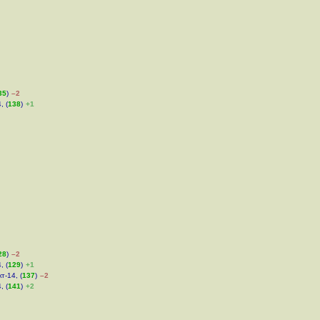
35
)
–2
, (
138
)
+1
28
)
–2
, (
129
)
+1
т-14, (
137
)
–2
, (
141
)
+2