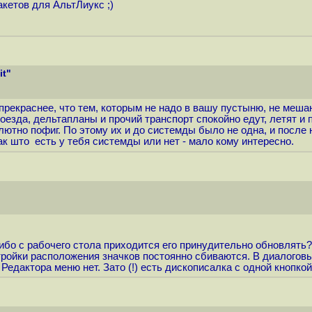
акетов для АльтЛиукс ;)
it"
 прекраснее, что тем, которым не надо в вашу пустыню, не меш
 поезда, дельтапланы и прочий транспорт спокойно едут, летят и
тно пофиг. По этому их и до системды было не одна, и после 
ак што есть у тебя системды или нет - мало кому интересно.
ибо с рабочего стола приходится его принудительно обновлять
стройки расположения значков постоянно сбиваются. В диалогов
Редактора меню нет. Зато (!) есть дискописалка с одной кнопкой