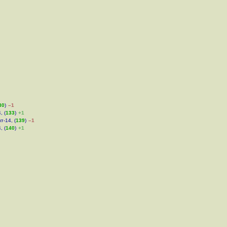
30
)
–1
, (
133
)
+1
т-14, (
139
)
–1
, (
140
)
+1