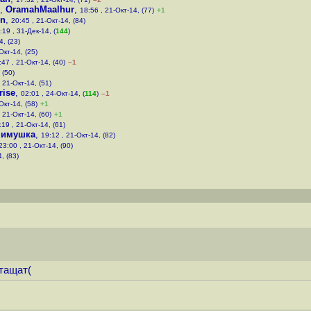
,
OramahMaalhur
,
18:56 , 21-Окт-14, (77)
+1
n
,
20:45 , 21-Окт-14, (84)
:19 , 31-Дек-14, (
144
)
4, (23)
Окт-14, (25)
:47 , 21-Окт-14, (40)
–1
 (50)
 21-Окт-14, (51)
rise
,
02:01 , 24-Окт-14, (
114
)
–1
Окт-14, (58)
+1
 21-Окт-14, (60)
+1
:19 , 21-Окт-14, (61)
нимушка
,
19:12 , 21-Окт-14, (82)
23:00 , 21-Окт-14, (90)
, (83)
тащат(