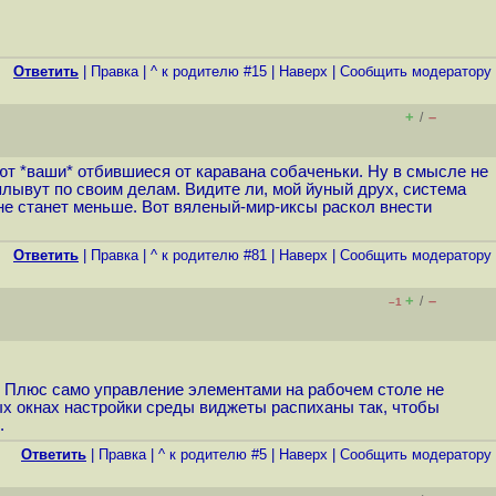
Ответить
|
Правка
|
^ к родителю #15
|
Наверх
|
Cообщить модератору
+
–
/
ают *ваши* отбившиеся от каравана собаченьки. Ну в смысле не
 плывут по своим делам. Видите ли, мой йуный друх, система
не станет меньше. Вот вяленый-мир-иксы раскол внести
Ответить
|
Правка
|
^ к родителю #81
|
Наверх
|
Cообщить модератору
+
–
/
–1
? Плюс само управление элементами на рабочем столе не
ых окнах настройки среды виджеты распиханы так, чтобы
.
Ответить
|
Правка
|
^ к родителю #5
|
Наверх
|
Cообщить модератору