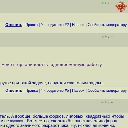
+
–
/
+9
Ответить
|
Правка
|
^ к родителю #2
|
Наверх
|
Cообщить модератору
+
–
/
–4
может организовать одновременную работу 
угое при такой задаче, напугали ежа голым задом...
Ответить
|
Правка
|
^ к родителю #5
|
Наверх
|
Cообщить модератору
+
–
/
–4
итатель. А вообще, больше форков, лиловых, квадратных! Чтобы
 и не жужжат. Вот честно, сколько бы опнетная олигоферня
 ни одного значимого разработчика. Ну, исключая конечно,