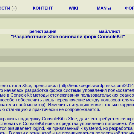
ОСТИ
(
+
)
КОНТЕНТ
WIKI
MAN'ы
ФО
регистрация
майллист
"Разработчики Xfce основали форк ConsoleKit"
чего стола Xfce, представил (
http://erickoegel.wordpress.com/2014
ого началась разработка форка системы управления пользовател
мые в ConsoleKit методы отслеживания пользовательских сеансо
 способен обеспечить лишь переключение между пользователями
зователя свой монитор). Изменить ситуацию может только кардин
кую стагнацию и практически не сопровождается.
хранить поддержку ConsoleKit в Xfce, для чего требуется синх
вовать в ConsoleKit новые средства управления питанием). Уж
тся эквивалент logind, не привязанный к systemd, но разработка
ать. В связи с этим, чтобы не ограничиваться поддержкой тольк