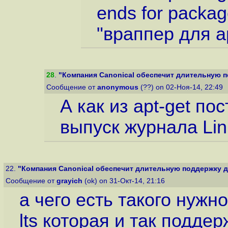
ends for packag
"враппер для ap
28
.
"Компания Canonical обеспечит длительную по
Сообщение от
anonymous
(??) on 02-Ноя-14, 22:49
А как из apt-get по
выпуск журнала Lin
22.
"Компания Canonical обеспечит длительную поддержку дл
Сообщение от
grayich
(ok) on 31-Окт-14, 21:16
а чего есть такого нужно
lts которая и так подде