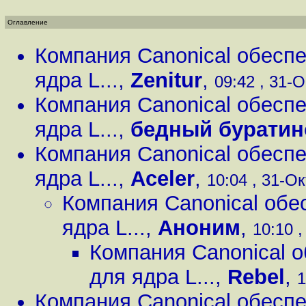
Оглавление
Компания Canonical обесп
ядра L...
,
Zenitur
,
09:42 , 31-О
Компания Canonical обесп
ядра L...
,
бедный буратин
Компания Canonical обесп
ядра L...
,
Aceler
,
10:04 , 31-Ок
Компания Canonical обе
ядра L...
,
Аноним
,
10:10 ,
Компания Canonical 
для ядра L...
,
Rebel
,
1
Компания Canonical обесп