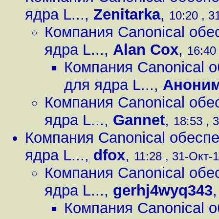
ядра L...
,
Zenitarka
,
10:20 , 3
Компания Canonical обе
ядра L...
,
Alan Cox
,
16:40 
Компания Canonical 
для ядра L...
,
Анони
Компания Canonical обе
ядра L...
,
Gannet
,
18:53 , 
Компания Canonical обесп
ядра L...
,
dfox
,
11:28 , 31-Окт-1
Компания Canonical обе
ядра L...
,
gerhj4wyq343
Компания Canonical 