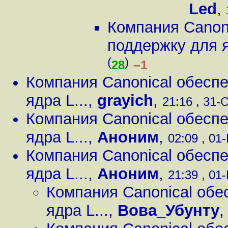
Led
,
Компания Canon
поддержку для я
(
)
–1
28
Компания Canonical обесп
ядра L...
,
grayich
,
21:16 , 31-О
Компания Canonical обесп
ядра L...
,
Аноним
,
02:09 , 01
Компания Canonical обесп
ядра L...
,
Аноним
,
21:39 , 01-
Компания Canonical обе
ядра L...
,
Вова_Убунту