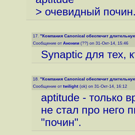
> очевидный почин
17.
"Компания Canonical обеспечит длительную
Сообщение от
Аноним
(??) on 31-Окт-14, 15:46
Synaptic для тех, 
18.
"Компания Canonical обеспечит длительную
Сообщение от
twilight
(ok) on 31-Окт-14, 16:12
aptitude - только 
не стал про него п
"почин".