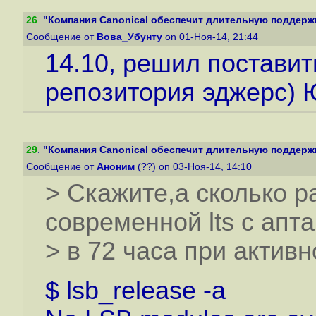
26
.
"Компания Canonical обеспечит длительную поддержку
Сообщение от
Вова_Убунту
on 01-Ноя-14, 21:44
14.10, решил поставит
репозитория эджерс) 
29
.
"Компания Canonical обеспечит длительную поддержку
Сообщение от
Аноним
(??) on 03-Ноя-14, 14:10
> Скажите,а сколько р
современной lts c апт
> в 72 часа при актив
$ lsb_release -a