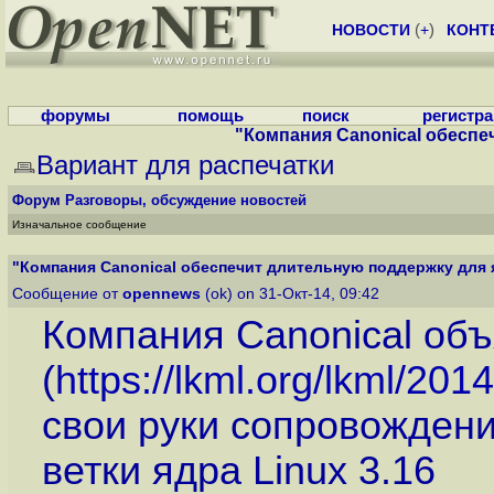
НОВОСТИ
(
+
)
КОНТ
форумы
помощь
поиск
регистр
"Компания Canonical обеспеч
Вариант для распечатки
Форум
Разговоры, обсуждение новостей
Изначальное сообщение
"Компания Canonical обеспечит длительную поддержку для я
Сообщение от
opennews
(ok) on 31-Окт-14, 09:42
Компания Canonical об
(
https://lkml.org/lkml/201
свои руки сопровожден
ветки ядра Linux 3.16