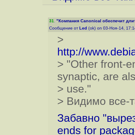
31
.
"Компания Canonical обеспечит дли
Сообщение от
Led
(ok) on 03-Ноя-14, 17:
>
http://www.debi
> "Other front-
synaptic, are als
> use."
> Видимо все-т
Забавно "выреза
ends for packag