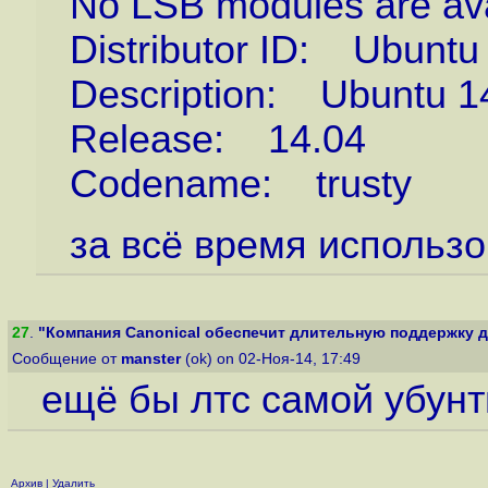
No LSB modules are ava
Distributor ID: Ubuntu
Description: Ubuntu 1
Release: 14.04
Codename: trusty
за всё время использо
27
.
"Компания Canonical обеспечит длительную поддержку дл
Сообщение от
manster
(ok) on 02-Ноя-14, 17:49
ещё бы лтс самой убунты
Архив
|
Удалить