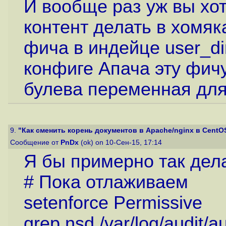
И вообще раз уж вы хо
контент делать в хомяк
фича в индейце user_di
конфиге Апача эту фичу 
булева переменная для
9.
"Как сменить корень документов в Apache/nginx в CentOS 
Сообщение от
PnDx
(ok) on 10-Сен-15, 17:14
Я бы примерно так дела
# Пока отлаживаем
setenforce Permissive
grep nsd /var/log/audit/a