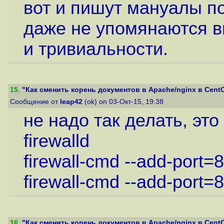
вот и пишут мануалы п
даже не упомянаются в
и тривиальности.
15
.
"Как сменить корень документов в Apache/nginx в CentOS
Сообщение от
leap42
(ok) on 03-Окт-15, 19:38
не надо так делать, эт
firewalld
firewall-cmd --add-port=8
firewall-cmd --add-port=
16
.
"Как сменить корень документов в Apache/nginx в CentOS