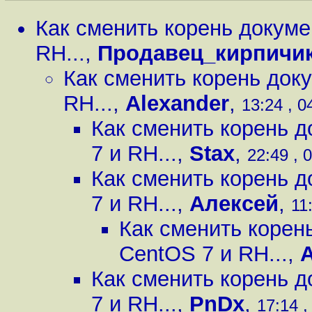
Как сменить корень докуме
RH...
,
Продавец_кирпичик
Как сменить корень доку
RH...
,
Alexander
,
13:24 , 0
Как сменить корень д
7 и RH...
,
Stax
,
22:49 , 
Как сменить корень д
7 и RH...
,
Алексей
,
11
Как сменить корень
CentOS 7 и RH...
,
A
Как сменить корень д
7 и RH...
,
PnDx
,
17:14 ,