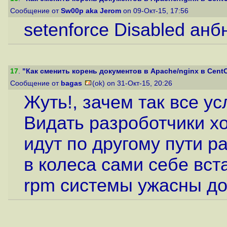
Сообщение от
Sw00p aka Jerom
on 09-Окт-15, 17:56
setenforce Disabled анб
17
.
"Как сменить корень документов в Apache/nginx в CentOS
Сообщение от
bagas
(ok) on 31-Окт-15, 20:26
Жуть!, зачем так все у
Видать разроботчики хо
идут по другому пути ра
в колеса сами себе вст
rpm системы ужасны до