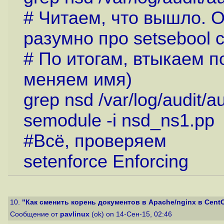
# Читаем, что вышло. 
разумно про setsebool 
# По итогам, втыкаем по
меняем имя)
grep nsd /var/log/audit/a
semodule -i nsd_ns1.pp
#Всё, проверяем
setenforce Enforcing
10.
"Как сменить корень документов в Apache/nginx в CentOS
Сообщение от
pavlinux
(ok) on 14-Сен-15, 02:46