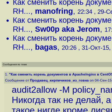
Как сменить корень докуме
RH...
,
manofring
,
22:34 , 29-С
Как сменить корень докуме
RH...
,
Sw00p aka Jerom
,
17
Как сменить корень докуме
RH...
,
bagas
,
20:26 , 31-Окт-15, 
Сообщения по теме
1.
"Как сменить корень документов в Apache/nginx в CentOS 
Сообщение от
Продавец_кирпичиков_из_говна
on 04-Сен-15
audit2allow -M policy_nam
Никогда так не делай, 
такое нигде кроме лися