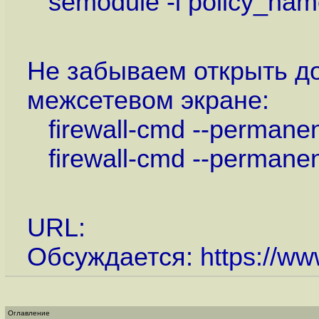
semodule -i policy_nam
Не забываем открыть до
межсетевом экране:
firewall-cmd --permanent
firewall-cmd --permanent
URL:
Обсуждается:
https://ww
Оглавление