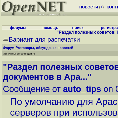
НОВОСТИ
(
+
)
КОНТ
форумы
помощь
поиск
регистр
"Раздел полезных советов: К
Вариант для распечатки
Форум
Разговоры, обсуждение новостей
Изначальное сообщение
"Раздел полезных советов
документов в Apa..."
Сообщение от
auto_tips
on 
По умолчанию для Apache
серверов при использов