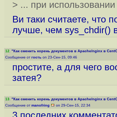
> ... при использовании
Ви таки считаете, что 
лучше, чем sys_chdir()
12
.
"Как сменить корень документов в Apache/nginx в CentOS
Сообщение от
гость
on 23-Сен-15, 09:46
простите, а для чего в
затея?
13
.
"Как сменить корень документов в Apache/nginx в CentOS
Сообщение от
manofring
on 29-Сен-15, 22:34
3 последних комментато