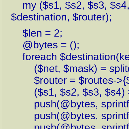
my ($s1, $s2, $s3, $s4,
$destination, $router);
$len = 2;
@bytes = ();
foreach $destination(ke
($net, $mask) = split('/
$router = $routes->{$d
($s1, $s2, $s3, $s4) = sp
push(@bytes, sprintf('
push(@bytes, sprintf('
push(@bytes, sprintf('%