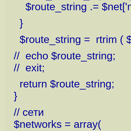
$route_string .= $net['mas
}
$route_string = rtrim ( $r
// echo $route_string;
// exit;
return $route_string;
}
// сети
$networks = array(