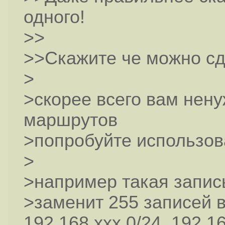
одного!
>>
>>Скажите че можно сд
>
>скорее всего вам нену
маршрутов
>попробуйте использов
>
>например такая запись
>заменит 255 записей 
192.168.xxx.0/24 192.16