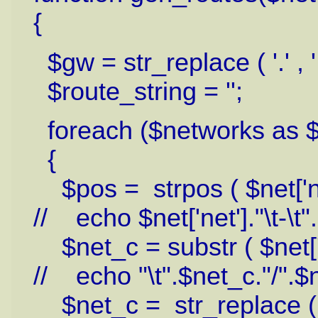
{
$gw = str_replace ( '.' , ',
$route_string = '';
foreach ($networks as $
{
$pos = strpos ( $net['net'
// echo $net['net']."\t-\t"
$net_c = substr ( $net['n
// echo "\t".$net_c."/".$n
$net_c = str_replace ( '.'