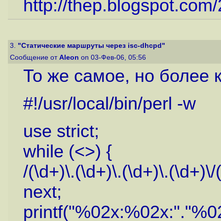
http://thep.blogspot.co
3.
"Статические маршруты через isc-dhcpd"
Сообщение от
Aleon
on 03-Фев-06, 05:56
То же самое, но более к
#!/usr/local/bin/perl -w
use strict;
while (<>) {
/(\d+)\.(\d+)\.(\d+)\.(\d+)\/
next;
printf("%02x:%02x:"."%02