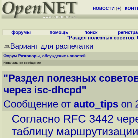
НОВОСТИ
(
+
)
КОНТ
форумы
помощь
поиск
регистр
"Раздел полезных советов: 
Вариант для распечатки
Форум
Разговоры, обсуждение новостей
Изначальное сообщение
"Раздел полезных совето
через isc-dhcpd"
Сообщение от
auto_tips
on 
Согласно RFC 3442 чере
таблицу маршрутизации