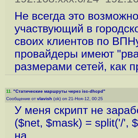
Не всегда это возможн
участвующий в городск
своих клиентов по ВПНу
провайдеры имеют "рв
размерами сетей, как п
11
.
"Статические маршруты через isc-dhcpd"
Сообщение от
vlavish
(ok) on 21-Ноя-12, 00:25
У меня скрипт не зараб
($net, $mask) = split('/', 
на