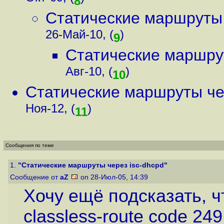
8
Статические маршруты 
26-Май-10, (
)
9
Статические маршрут
Авг-10, (
)
10
Статические маршруты чер
Ноя-12, (
)
11
Сообщения по теме
1.
"Статические маршруты через isc-dhcpd"
Сообщение от
aZ
on 28-Июл-05, 14:39
Хочу ещё подсказать, ч
classless-route code 249