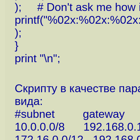
); # Don't ask me how i
printf("%02x:%02x:%02x:%
);
}
print "\n";
Скрипту в качестве па
вида:
#subnet gateway
10.0.0.0/8 192.168.0.
172.16.0.0/12 192.168.