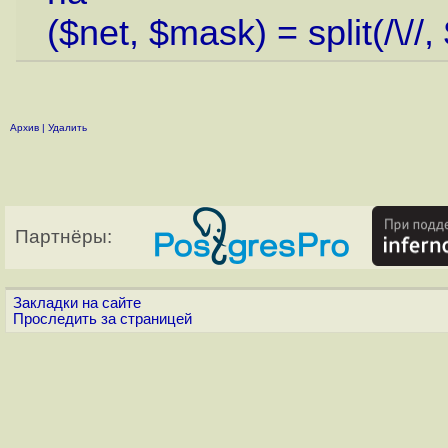
($net, $mask) = split(/\//,
Архив
|
Удалить
Партнёры:
Закладки на сайте
Проследить за страницей