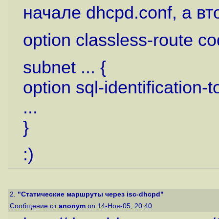
начале dhcpd.conf, а в
option classless-route co
subnet ... {
option sql-identification
...
}
:)
2.
"Статические маршруты через isc-dhcpd"
Сообщение от
anonym
on 14-Ноя-05, 20:40