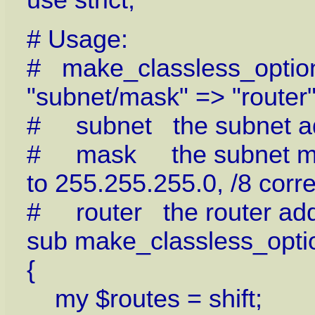
use strict;
# Usage:
# make_classless_option(
"subnet/mask" => "router", 
# subnet the subnet ad
# mask the subnet mask
to 255.255.255.0, /8 corr
# router the router add
sub make_classless_opti
{
my $routes = shift;