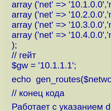
array ('net' => '10.1.0.0',
array ('net' => '10.2.0.0',
array ('net' => '10.3.0.0',
array ('net' => '10.4.0.0',
);
// гейт
$gw = '10.1.1.1';
echo gen_routes($netwo
// конец кода
Работает с указанием d