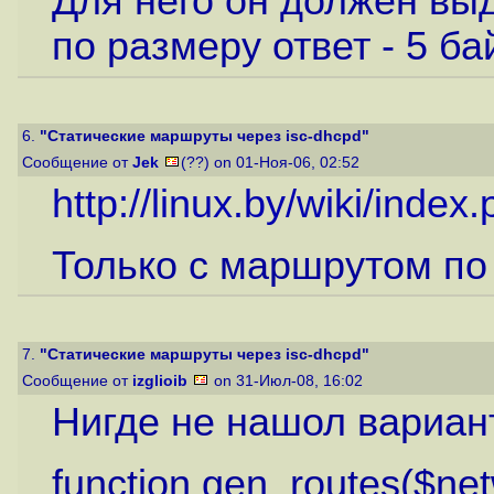
Для него он должен в
по размеру ответ - 5 бай
6.
"Статические маршруты через isc-dhcpd"
Сообщение от
Jek
(??) on 01-Ноя-06, 02:52
http://linux.by/wiki/in
Только с маршрутом по
7.
"Статические маршруты через isc-dhcpd"
Сообщение от
izglioib
on 31-Июл-08, 16:02
Нигде не нашол вариант
function gen_routes($ne