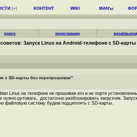
ОСТИ
(
+
)
КОНТЕНТ
WIKI
MAN'ы
ФО
поиск
регистрация
вход/выхо
советов: Запуск Linux на Android-телефоне с SD-карт
не с SD-карты без перепрошивки"
ian Linux на телефоне не прошивая его и не портя установленны
е нужно рутовать, достаточно разблокировать загрузчик. Запуск
вую файловую систему будем подцеплять с SD-карты.