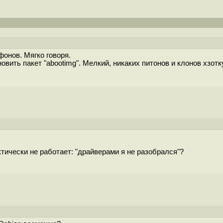
фонов. Мягко говоря.
овить пакет "abootimg". Мелкий, никаких питонов и клонов хзотк
ктически не работает: "драйверами я не разобрался"?