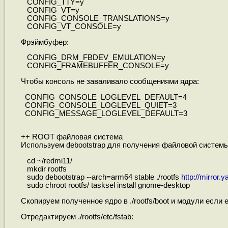
CONFIG_TTY=y
CONFIG_VT=y
CONFIG_CONSOLE_TRANSLATIONS=y
CONFIG_VT_CONSOLE=y
Фрэймбуфер:
CONFIG_DRM_FBDEV_EMULATION=y
CONFIG_FRAMEBUFFER_CONSOLE=y
Чтобы консоль не заваливало сообщениями ядра:
CONFIG_CONSOLE_LOGLEVEL_DEFAULT=4
CONFIG_CONSOLE_LOGLEVEL_QUIET=3
CONFIG_MESSAGE_LOGLEVEL_DEFAULT=3
++ ROOT файловая система
Используем debootstrap для получения файловой системы
cd ~/redmi11/
mkdir rootfs
sudo debootstrap --arch=arm64 stable ./rootfs
http://mirror.
sudo chroot rootfs/ tasksel install gnome-desktop
Скопируем полученное ядро в ./rootfs/boot и модули если ест
Отредактируем ./rootfs/etc/fstab: