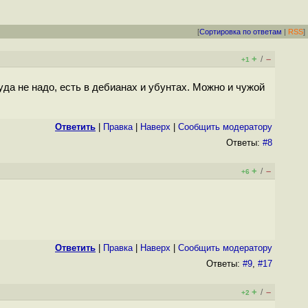
[
Сортировка по ответам
|
RSS
]
+
–
/
+1
уда не надо, есть в дебианах и убунтах. Можно и чужой
Ответить
|
Правка
|
Наверх
|
Cообщить модератору
Ответы:
#8
+
–
/
+6
Ответить
|
Правка
|
Наверх
|
Cообщить модератору
Ответы:
#9
,
#17
+
–
/
+2