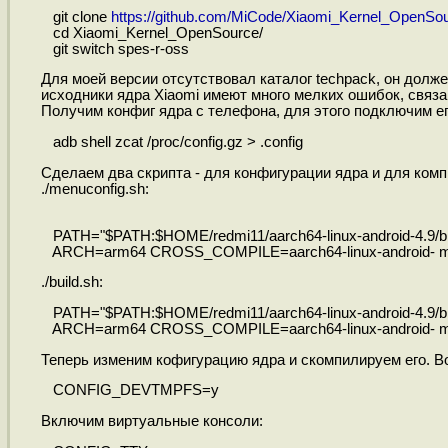
git clone
https://github.com/MiCode/Xiaomi_Kernel_OpenSou
cd Xiaomi_Kernel_OpenSource/
git switch spes-r-oss
Для моей версии отсутствовал каталог techpack, он долже
исходники ядра Xiaomi имеют много мелких ошибок, связа
Получим конфиг ядра с телефона, для этого подключим е
adb shell zcat /proc/config.gz > .config
Сделаем два скрипта - для конфигурации ядра и для комп
./menuconfig.sh:
PATH="$PATH:$HOME/redmi11/aarch64-linux-android-4.9/bi
ARCH=arm64 CROSS_COMPILE=aarch64-linux-android- m
./build.sh:
PATH="$PATH:$HOME/redmi11/aarch64-linux-android-4.9/bi
ARCH=arm64 CROSS_COMPILE=aarch64-linux-android- mak
Теперь изменим кофигурацию ядра и скомпилируем его. В
CONFIG_DEVTMPFS=y
Включим виртуальные консоли: