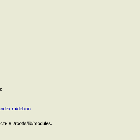
:
yandex.ru/debian
ь в ./rootfs/lib/modules.