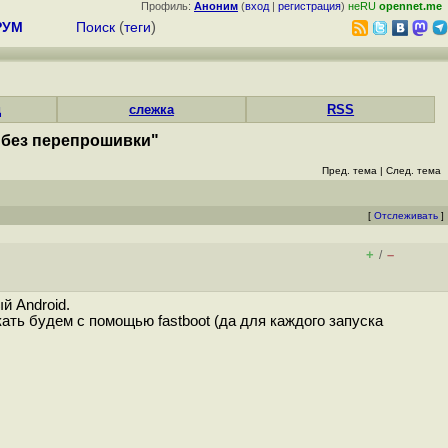
Профиль:
Аноним
(
вход
|
регистрация
)
неRU
opennet.me
РУМ
Поиск
(
теги
)
д
слежка
RSS
ы без перепрошивки"
Пред. тема
|
След. тема
[
Отслеживать
]
+
–
/
й Android.
ать будем с помощью fastboot (да для каждого запуска