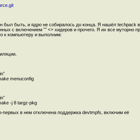
rce.git
н был быть, и ядро не собиралось до конца. Я нашёл techpack в
нных с включением "" <> хидеров и прочего. Я их все муторно п
го к компьютеру и выполним:
иляции.
n"
ake menuconfig
n"
e -j 8 targz-pkg
о-первых в нем отключена поддержка devtmpfs, включим её