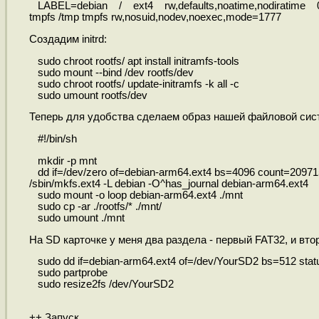
LABEL=debian / ext4 rw,defaults,noatime,nodiratime 
tmpfs /tmp tmpfs rw,nosuid,nodev,noexec,mode=1777
Создадим initrd:
sudo chroot rootfs/ apt install initramfs-tools
sudo mount --bind /dev rootfs/dev
sudo chroot rootfs/ update-initramfs -k all -c
sudo umount rootfs/dev
Теперь для удобства сделаем образ нашей файловой систем
#!/bin/sh
mkdir -p mnt
dd if=/dev/zero of=debian-arm64.ext4 bs=4096 count=2097
/sbin/mkfs.ext4 -L debian -O^has_journal debian-arm64.ext4
sudo mount -o loop debian-arm64.ext4 ./mnt
sudo cp -ar ./rootfs/* ./mnt/
sudo umount ./mnt
На SD карточке у меня два раздела - первый FAT32, и вто
sudo dd if=debian-arm64.ext4 of=/dev/YourSD2 bs=512 stat
sudo partprobe
sudo resize2fs /dev/YourSD2
++ Запуск