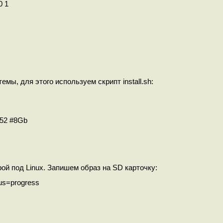
0 1
ы, для этого используем скрипт install.sh:
152 #8Gb
рой под Linux. Запишем образ на SD карточку:
us=progress