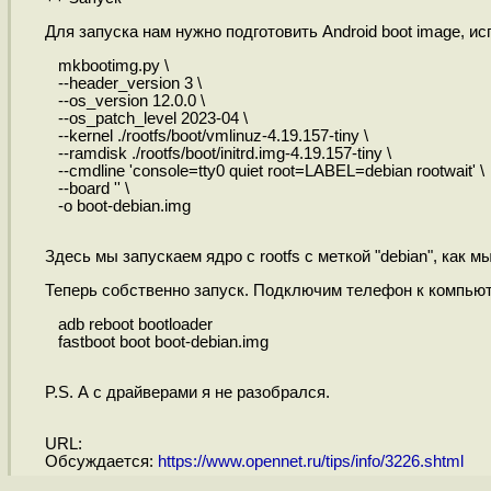
Для запуска нам нужно подготовить Android boot image, и
mkbootimg.py \
--header_version 3 \
--os_version 12.0.0 \
--os_patch_level 2023-04 \
--kernel ./rootfs/boot/vmlinuz-4.19.157-tiny \
--ramdisk ./rootfs/boot/initrd.img-4.19.157-tiny \
--cmdline 'console=tty0 quiet root=LABEL=debian rootwait' \
--board '' \
-o boot-debian.img
Здесь мы запускаем ядро с rootfs с меткой "debian", как 
Теперь собственно запуск. Подключим телефон к компьюте
adb reboot bootloader
fastboot boot boot-debian.img
P.S. А с драйверами я не разобрался.
URL:
Обсуждается:
https://www.opennet.ru/tips/info/3226.shtml