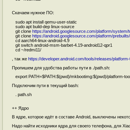
Скачаем нужное ПО:
sudo apt install qemu-user-static
sudo apt build-dep linux-source
git clone
https://android.googlesource.com/platform/system/t
git clone
https://android.googlesource.com/platform/prebuilts/g
cd aarch64-linux-android-4.9
git switch android-msm-barbet-4.19-android12-qpr1
cd ~/redmi11/
, так же
https://developer.android.com/tools/releases/platform-
Пропишем для удобства работы пути в ./path.sh:
export PATH=$PATH:$(pwd)/mkbootimg:$(pwd)/platform-too
Подключим пути в текущий bash:
. path.sh
++ Ядро
В ядре, которое идёт в составе Android, выключены неко
Надо найти исходники ядра для своего телефона, для Xiao