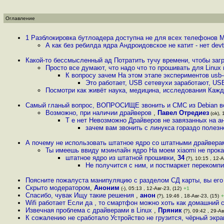
Оглавление
1 Разблокировка бутлоадера доступна не для всех телефонов М
А как без ребилда ядра Андроидовское не катит - нет dev
Какой-то бессмысленный ад Потратить тучу времени, чтобы загру
Просто все думают, что надо что то прошивать для Linux
К вопросу зачем На этом этапе экспериментов usb
Это работает, USB сетевухи заработают, US
Посмотри как живёт наука, медицина, исследования Кажд
Самый гланый вопрос, ВОПРОСИЩЕ звонить и СМС из Debian 
Возможно, при наличии драйверов
,
Павел Отредиез
(ok), 
Т е нет Невозможно Драйверов не завязанных на а
зачем вам звонить с линукса гораздо полез
А почему не использовать штатное ядро со штатными драйверам
Ты имеешь ввиду мэинлайн ядро На моем xiaomi не прока
штатное ядро из штатной прошивки
,
34
(?), 10:15 , 12-А
Не получится с ним, и постмаркет перекомп
Поясните пожалуста манипуляцию с разделом СД карты, вы его
Скрыто модератором
,
Аноним
(-), 05:13 , 12-Авг-23, (12)
+1
Спасибо, чувак Ищу такие решения
,
анон
(?), 19:46 , 18-Авг-23, (15)
+
Wifi работает Если да , то смартфон можно хоть как домашний с
Извечная проблема с драйверами в Linux
,
Пряник
(?), 09:42 , 29-Ав
К сожалению не сработало Устройство не грузится, чёрный экра