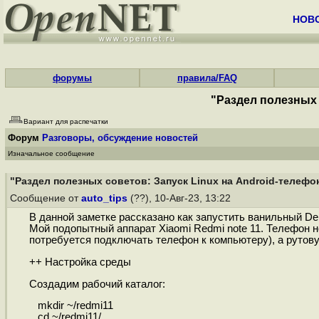
НОВ
форумы
правила/FAQ
"Раздел полезных 
Вариант для распечатки
Форум
Разговоры, обсуждение новостей
Изначальное сообщение
"Раздел полезных советов: Запуск Linux на Android-телефо
Сообщение от
auto_tips
(??), 10-Авг-23, 13:22
В данной заметке рассказано как запустить ванильный Deb
Мой подопытный аппарат Xiaomi Redmi note 11. Телефон н
потребуется подключать телефон к компьютеру), а руто
++ Настройка среды
Создадим рабочий каталог:
mkdir ~/redmi11
cd ~/redmi11/