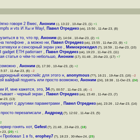
ягко говоря 2 Вмес
,
Аноним
(-), 13:22 , 10-Авг-23, (1)
+1
tmpfs и vts И Xы и Wayl
,
Павел Отредиез
(ok), 15:50 , 11-Авг-23, (8)
зиться в то, что пр
,
Аноним
(2), 14:04 , 10-Авг-23, (2)
+6
 на телефоне , а можно ни
,
Павел Отредиез
(ok), 15:55 , 11-Авг-23, (9)
+2
-сетевухи и сенсорный экран уже
,
Мимокрокодил
(?), 16:59 , 11-Авг-23, (10)
B gadget ETH работает
,
Павел Отредиез
(ok), 19:23 , 11-Авг-23, (11)
ая статья о чём-то небольшо
,
Аноним
(17), 01:46 , 20-Авг-23, (17)
+7
возможно
,
Аноним
(3), 17:30 , 10-Авг-23, (3)
+2
15:37 , 11-Авг-23, (6)
–2
ндроидный юзерспейс для этого н
,
anonymous
(??), 16:21 , 19-Авг-23, (16)
–2
ней вайфай поднять или просто возможно
,
Аноним
(24), 18:38 , 11-Окт-23, (
24
)
и И, мне кажется, это
,
34
(?), 00:57 , 11-Авг-23, (4)
–1
тывает - черный экран
,
Павел Отредиез
(ok), 15:40 , 11-Авг-23, (7)
вг-23, (13)
илирует с другими параметрами
,
Павел Отредиез
(ok), 23:26 , 12-Авг-23, (14)
 просто перезаписали
,
Андроид
(?), 12:02 , 11-Авг-23, (5)
2
ервер гонять хот
,
Gefest
(?), 21:46 , 23-Авг-23, (
18
)
г-23, (
20
)
+1
н Пробовал 1 в fs
,
erophey7
(?), 18:23 , 30-Июн-24, (
25
)