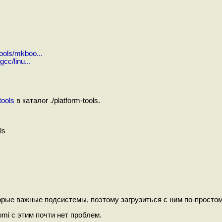
ools/mkboo...
cc/linu...
tools
в каталог ./platform-tools.
ls
торые важные подсистемы, поэтому загрузиться с ним по-просто
mi с этим почти нет проблем.