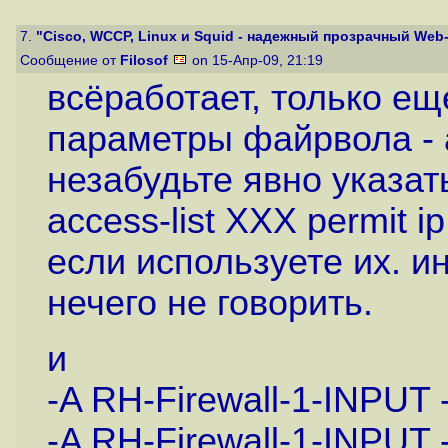
7.
"Cisco, WCCP, Linux и Squid - надежный прозрачный Web-
Сообщение от
Filosof
on 15-Апр-09, 21:19
всёработает, только е
параметры файрвола - 
незабудьте явно указать
access-list ХХХ permit i
если используете их. и
нечего не говорить.
и
-A RH-Firewall-1-INPUT 
-A RH-Firewall-1-INPUT -i