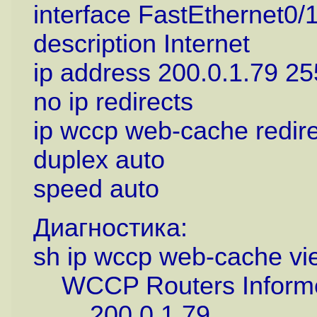
interface FastEthernet0/
description Internet
ip address 200.0.1.79 2
no ip redirects
ip wccp web-cache redire
duplex auto
speed auto
Диагностика:
sh ip wccp web-cache vi
WCCP Routers Informe
200.0.1.79