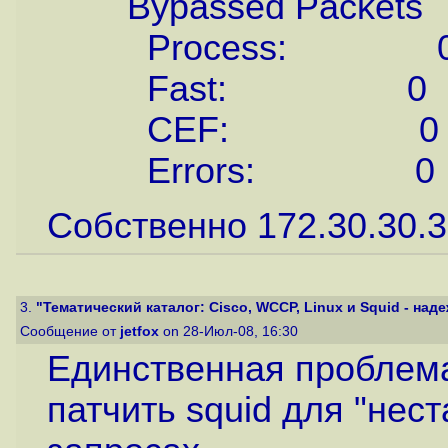
Bypassed Packets
Process: 
Fast: 0
CEF: 0
Errors: 0
Собственно 172.30.30.3 
3.
"Тематический каталог: Cisco, WCCP, Linux и Squid - наде
Сообщение от
jetfox
on 28-Июл-08, 16:30
Единственная проблема
патчить squid для "нес