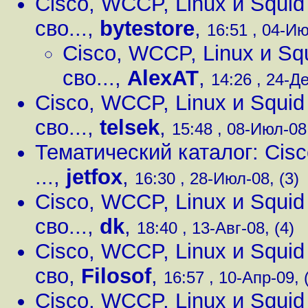
Cisco, WCCP, Linux и Squi
сво...
,
bytestore
,
16:51 , 04-Ию
Cisco, WCCP, Linux и S
сво...
,
AlexAT
,
14:26 , 24-Де
Cisco, WCCP, Linux и Squi
сво...
,
telsek
,
15:48 , 08-Июл-08,
Тематический каталог: Cisc
...
,
jetfox
,
16:30 , 28-Июл-08, (3)
Cisco, WCCP, Linux и Squi
сво...
,
dk
,
18:40 , 13-Авг-08, (4)
Cisco, WCCP, Linux и Squi
сво
,
Filosof
,
16:57 , 10-Апр-09, 
Cisco, WCCP, Linux и Squi