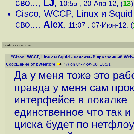
сво...
,
LJ
,
10:55 , 20-Апр-12, (
13
)
Cisco, WCCP, Linux и Squi
сво...
,
Alex
,
11:07 , 07-Июн-12, (
Сообщения по теме
1.
"Cisco, WCCP, Linux и Squid - надежный прозрачный Web-
Сообщение от
bytestore
(??) on 04-Июл-08, 16:51
Да у меня тоже это рабо
правда у меня сам прок
интерфейсе в локалке
единственное что так и
циска будет по нетфло