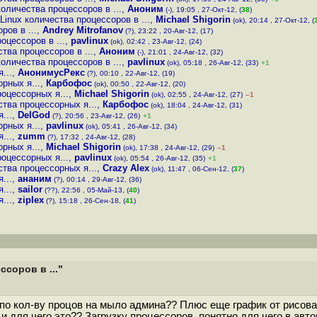
оличества процессоров в ...
,
Аноним
(-), 19:05 , 27-Окт-12, (
38
)
inux количества процессоров в ...
,
Michael Shigorin
(ok), 20:14 , 27-Окт-12, (
ров в ...
,
Andrey Mitrofanov
(?), 23:22 , 20-Авг-12, (17)
оцессоров в ...
,
pavlinux
(ok), 02:42 , 23-Авг-12, (24)
тва процессоров в ...
,
Аноним
(-), 21:01 , 24-Авг-12, (32)
оличества процессоров в ...
,
pavlinux
(ok), 05:18 , 26-Авг-12, (33)
+1
...
,
АнонимусРекс
(?), 00:10 , 22-Авг-12, (19)
рных я...
,
Карбофос
(ok), 00:50 , 22-Авг-12, (20)
оцессорных я...
,
Michael Shigorin
(ok), 02:55 , 24-Авг-12, (27)
–1
тва процессорных я...
,
Карбофос
(ok), 18:04 , 24-Авг-12, (31)
...
,
DelGod
(?), 20:56 , 23-Авг-12, (26)
+1
рных я...
,
pavlinux
(ok), 05:41 , 26-Авг-12, (34)
...
,
zumm
(?), 17:32 , 24-Авг-12, (28)
рных я...
,
Michael Shigorin
(ok), 17:38 , 24-Авг-12, (29)
–1
оцессорных я...
,
pavlinux
(ok), 05:54 , 26-Авг-12, (35)
+1
тва процессорных я...
,
Crazy Alex
(ok), 11:47 , 06-Сен-12, (
37
)
...
,
ананим
(?), 00:14 , 29-Авг-12, (36)
...
,
sailor
(??), 22:56 , 05-Май-13, (
40
)
...
,
ziplex
(?), 15:18 , 26-Сен-18, (
41
)
соров в ..."
по кол-ву процов на мыло админа?? Плюс еще график от рисоват
 для чего это?? Загрузку процессоров, понятно для чего в автом