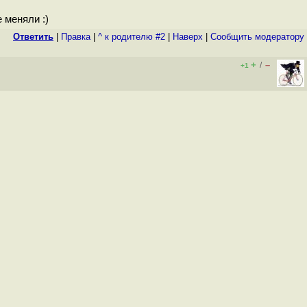
 меняли :)
Ответить
|
Правка
|
^ к родителю #2
|
Наверх
|
Cообщить модератору
+
–
/
+1