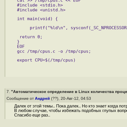
cat >> /tmp/cpus.c << EOF
#include <stdio.h>
#include <unistd.h>
int main(void) { 
     printf("%ld\n", sysconf(_SC_NPROCESSOR
 return 0;
}
EOF
gcc /tmp/cpus.c -o /tmp/cpus;
export CPU=$(/tmp/cpus) 
7.
"Автоматическое определение в Linux количества процес
Сообщение от
Андрей
(??), 20-Авг-12, 04:53
Далек от этой темы.. Пока далек.. Но кто знает когда пот
В любом случае, чтобы избежать подобных глупых вопрос
Спасибо еще раз..