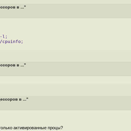
соров в ..."
-l;
/cpuinfo;
соров в ..."
ссоров в ..."
т только активированные процы?