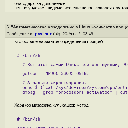
благодарю за дополнение!
нет, не упускает. видимо, sed еще использовался для тог
6.
"Автоматическое определение в Linux количества процес
Сообщение от
pavlinux
(ok), 20-Авг-12, 03:49
Кто больше вариантов определения процов?
#!/bin/sh 
  # Вот этот самый Юникс-вей фен-шуйный, PO
  getconf _NPROCESSORS_ONLN;
  # А дальше скриптодрочка.
  echo $((`cat /sys/devices/system/cpu/onli
  dmesg | grep "processors activated" | cut
Хардкор мазафака кульхацкер метод
#!/bin/sh 