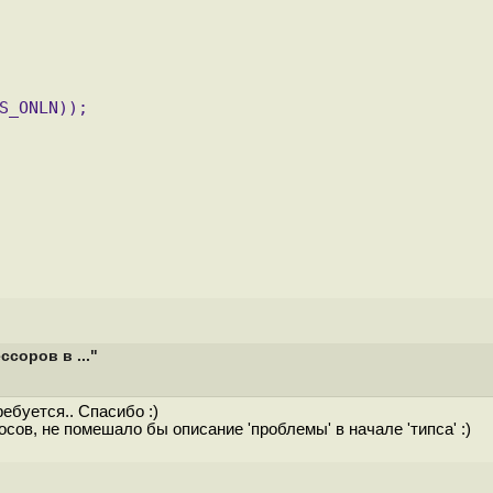
S_ONLN)); 
соров в ..."
ребуется.. Спасибо :)
ов, не помешало бы описание 'проблемы' в начале 'типса' :)