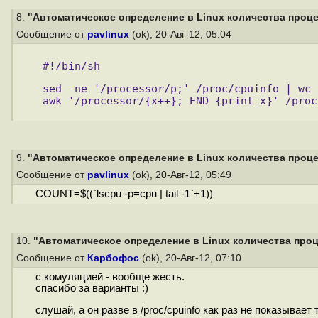
8.
"Автоматическое определение в Linux количества процес
Сообщение от
pavlinux
(ok), 20-Авг-12, 05:04
#!/bin/sh 
sed -ne '/processor/p;' /proc/cpuinfo | wc 
awk '/processor/{x++}; END {print x}' /proc
9.
"Автоматическое определение в Linux количества процес
Сообщение от
pavlinux
(ok), 20-Авг-12, 05:49
COUNT=$((`lscpu -p=cpu | tail -1`+1))
10.
"Автоматическое определение в Linux количества проце
Сообщение от
Карбофос
(ok), 20-Авг-12, 07:10
с комуляцией - вообще жесть.
спасибо за варианты :)
слушай, а он разве в /proc/cpuinfo как раз не показывае