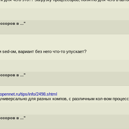
соров в ..."
 sed-ом, вариант без него что-то упускает?
соров в ..."
opennet.ru/tips/info/2498.shtml
ь универсально для разных компов, с различным кол-вом процес
соров в ..."