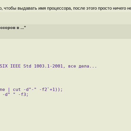
о, чтобы выдавать имя процессора, после этого просто ничего не
соров в ..."
SIX IEEE Std 1003.1-2001, все дела...
ne | cut -d"-" -f2`+1));
 -d" " -f3;