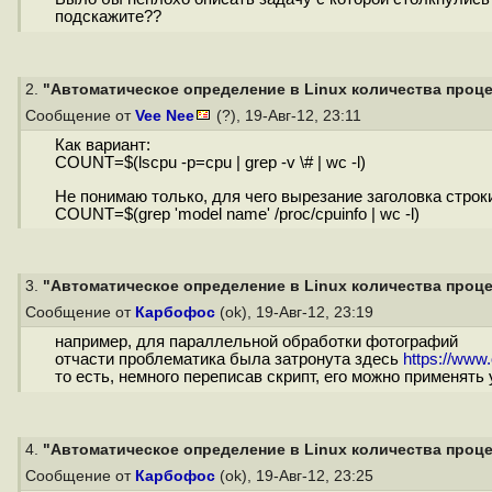
подскажите??
2.
"Автоматическое определение в Linux количества процес
Сообщение от
Vee Nee
(?), 19-Авг-12, 23:11
Как вариант:
COUNT=$(lscpu -p=cpu | grep -v \# | wc -l)
Не понимаю только, для чего вырезание заголовка строки
COUNT=$(grep 'model name' /proc/cpuinfo | wc -l)
3.
"Автоматическое определение в Linux количества процес
Сообщение от
Карбофос
(ok), 19-Авг-12, 23:19
например, для параллельной обработки фотографий
отчасти проблематика была затронута здесь
https://www.
то есть, немного переписав скрипт, его можно применят
4.
"Автоматическое определение в Linux количества процес
Сообщение от
Карбофос
(ok), 19-Авг-12, 23:25