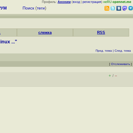
Профиль:
Аноним
(
вход
|
регистрация
)
неRU
opennet.me
РУМ
Поиск
(
теги
)
д
слежка
RSS
ux ..."
Пред. тема
|
След. тема
[
Отслеживать
]
+
–
/