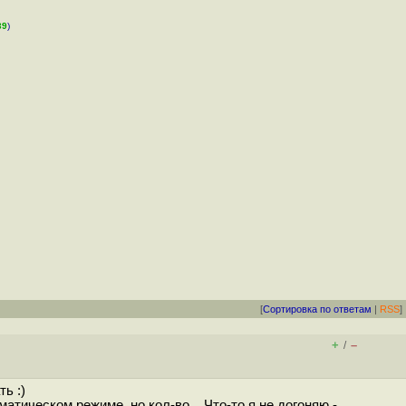
39
)
[
Сортировка по ответам
|
RSS
]
+
–
/
ь :)
атическом режиме, но кол-во... Что-то я не догоняю -