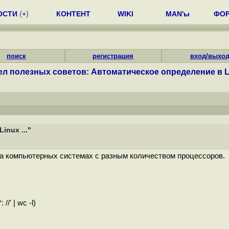
ОСТИ
(
+
)
КОНТЕНТ
WIKI
MAN'ы
ФО
поиск
регистрация
вход/выхо
ел полезных советов: Автоматическое определение в Lin
inux ..."
а компьютерных системах с разным количеством процессоров.
/' | wc -l)