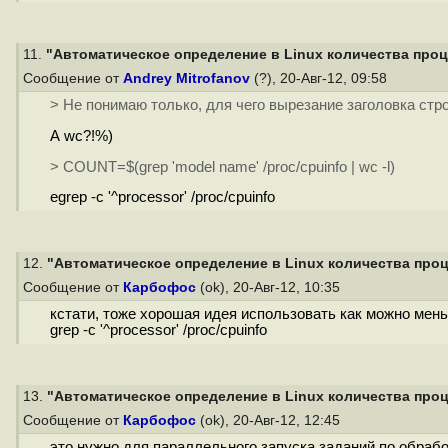
11.
"Автоматическое определение в Linux количества проце
Сообщение от
Andrey Mitrofanov
(?), 20-Авг-12, 09:58
> Не понимаю только, для чего вырезание заголовка стро
А wc?!%)
> COUNT=$(grep 'model name' /proc/cpuinfo | wc -l)
egrep -c '^processor' /proc/cpuinfo
12.
"Автоматическое определение в Linux количества проце
Сообщение от
Карбофос
(ok), 20-Авг-12, 10:35
кстати, тоже хорошая идея использовать как можно меньш
grep -c '^processor' /proc/cpuinfo
13.
"Автоматическое определение в Linux количества проце
Сообщение от
Карбофос
(ok), 20-Авг-12, 12:45
это нужно для параллельного запуска заданий по обраб