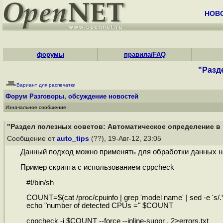
НОВ
форумы
правила/FAQ
"Разд
Вариант для распечатки
Форум
Разговоры, обсуждение новостей
Изначальное сообщение
"Раздел полезных советов: Автоматическое определение в L
Сообщение от
auto_tips
(??), 19-Авг-12, 23:05
Данный подход можно применять для обработки данных н
Пример скрипта с использованием cppcheck
#!/bin/sh
COUNT=$(cat /proc/cpuinfo | grep 'model name' | sed -e 's/.*: /
echo "number of detected CPUs =" $COUNT
cppcheck -j $COUNT --force --inline-suppr . 2>errors.txt