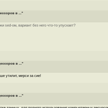
ссоров в ..."
ки sed-ом, вариант без него что-то упускает?
ссоров в ..."
е утилит, мерси за сие!
ссоров в ..."
отке данных, для полного использования компьютерных ресурсо