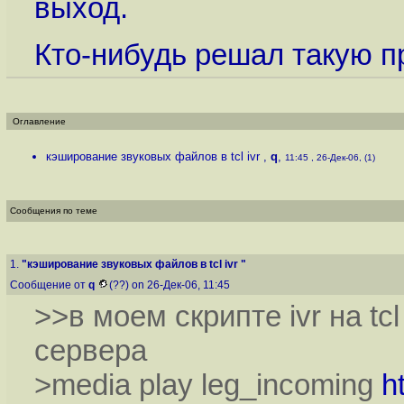
выход.
Кто-нибудь решал такую п
Оглавление
кэширование звуковых файлов в tcl ivr
,
q
,
11:45 , 26-Дек-06, (1)
Сообщения по теме
1.
"кэширование звуковых файлов в tcl ivr "
Сообщение от
q
(??) on 26-Дек-06, 11:45
>>в моем скрипте ivr на t
сервера
>media play leg_incoming
h