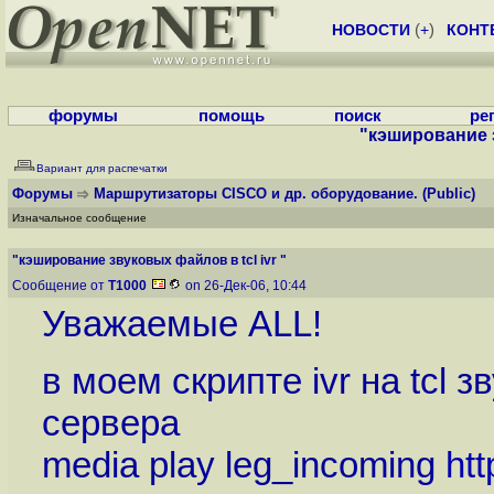
НОВОСТИ
(
+
)
КОНТ
форумы
помощь
поиск
ре
"кэширование з
Вариант для распечатки
Форумы
Маршрутизаторы CISCO и др. оборудование.
(Public)
Изначальное сообщение
"кэширование звуковых файлов в tcl ivr "
Сообщение от
T1000
on 26-Дек-06, 10:44
Уважаемые ALL!
в моем скрипте ivr на tcl 
сервера
media play leg_incoming
htt