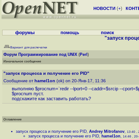
НОВОСТИ
(
+
)
КОНТ
форумы
помощь
поиск
"запуск проце
Вариант для распечатки
Форум
Программирование под UNIX
(
Perl
)
Изначальное сообщение
"запуск процесса и получение его PID"
Сообщение от
hamel1on
(ok) on 20-Янв-17, 11:36
выполняю $procnum=`redir --lport=0 --caddr=$srcip --cport=$po
$procnum пуст.
подскажите как заставить работать?
Оглавление
запуск процесса и получение его PID
,
Andrey Mitrofanov
,
13:40 , 
запуск процесса и получение его PID
,
hamel1on
,
14:46 , 20-