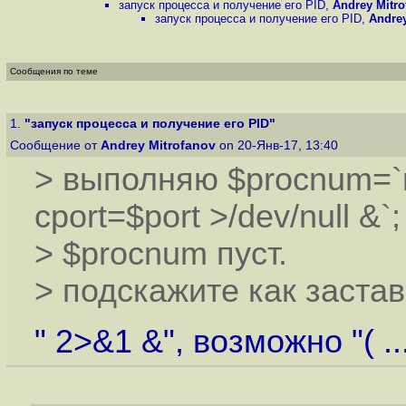
запуск процесса и получение его PID
,
Andrey Mitro
запуск процесса и получение его PID
,
Andrey
Сообщения по теме
1.
"запуск процесса и получение его PID"
Сообщение от
Andrey Mitrofanov
on 20-Янв-17, 13:40
> выполняю $procnum=`red
cport=$port >/dev/null &`;
> $procnum пуст.
> подскажите как заста
" 2>&1 &", возможно "( ..