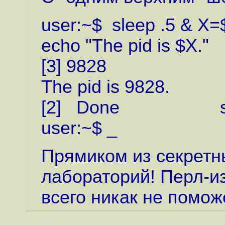
user:~$ sleep .5 & X=$(
echo "The pid is $X."
[3] 9828
The pid is 9828.
[2] Done sle
user:~$ _
Прямиком из секретн
лабораторий! Перл-из
всего никак не помож