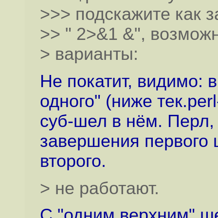
>>> подскажите как з
>> " 2>&1 &", возможно
> варианты:
Не покатит, видимо: в
одного" (ниже тек.perl
суб-шел в нём. Перл,
завершения первого ш
второго.
> не работают.
С "одним верхним" ше