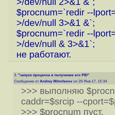
>/dev/null 2>&1 &`;
$procnum=`redir --lport
>/dev/null 3>&1 &`;
$procnum=`redir --lport
>/dev/null & 3>&1`;
не работают.
3.
"запуск процесса и получение его PID"
Сообщение от
Andrey Mitrofanov
on 20-Янв-17, 15:34
>>> выполняю $procnum
caddr=$srcip --cport=$p
>>> $procnum пуст.