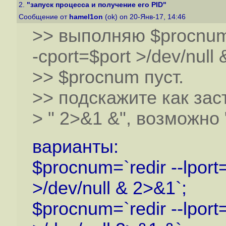
2.
"запуск процесса и получение его PID"
Сообщение от
hamel1on
(ok) on 20-Янв-17, 14:46
>> выполняю $procnum=`
-cport=$port >/dev/null 
>> $procnum пуст.
>> подскажите как зас
> " 2>&1 &", возможно "(
варианты:
$procnum=`redir --lport
>/dev/null & 2>&1`;
$procnum=`redir --lport