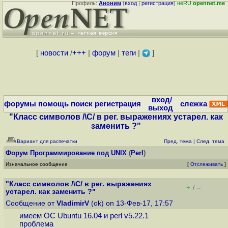
Профиль:
Аноним
(
вход
|
регистрация
)
неRU
opennet.me
[
новости
/
+++
|
форум
|
теги
|
]
вход/
форумы
помощь
поиск
регистрация
слежка
выход
"Класс символов /\C/ в рег. выражениях устарел. как
заменить ?"
Вариант для распечатки
Пред. тема
|
След. тема
Форум
Программирование под UNIX
(
Perl
)
Изначальное сообщение
[
Отслеживать
]
"Класс символов /\C/ в рег. выражениях
+
–
/
устарел. как заменить ?"
Сообщение от
VladimirV
(ok) on 13-Фев-17, 17:57
имеем ОС Ubuntu 16.04 и perl v5.22.1
проблема