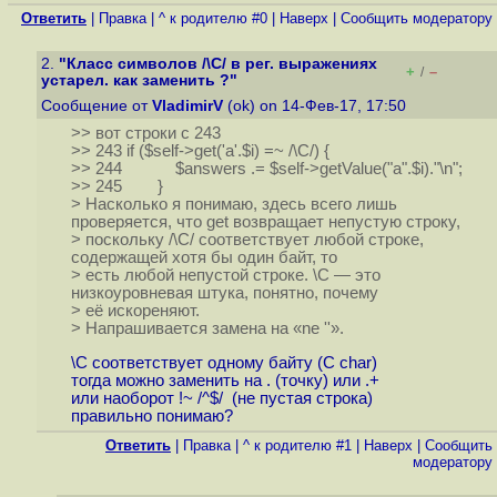
Ответить
|
Правка
|
^ к родителю #0
|
Наверх
|
Cообщить модератору
2.
"Класс символов /\C/ в рег. выражениях
+
–
/
устарел. как заменить ?"
Сообщение от
VladimirV
(ok) on 14-Фев-17, 17:50
>> вот строки с 243
>> 243 if ($self->get('a'.$i) =~ /\C/) {
>> 244 $answers .= $self->getValue("a".$i)."\n";
>> 245 }
> Насколько я понимаю, здесь всего лишь
проверяется, что get возвращает непустую строку,
> поскольку /\C/ соответствует любой строке,
содержащей хотя бы один байт, то
> есть любой непустой строке. \C — это
низкоуровневая штука, понятно, почему
> её искореняют.
> Напрашивается замена на «ne ''».
\C соответствует одному байту (С char)
тогда можно заменить на . (точку) или .+
или наоборот !~ /^$/ (не пустая строка)
правильно понимаю?
Ответить
|
Правка
|
^ к родителю #1
|
Наверх
|
Cообщить
модератору