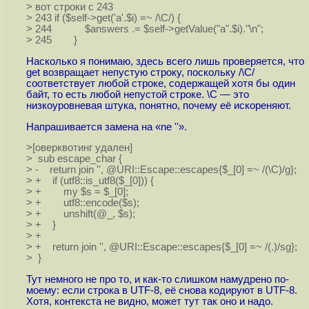
> вот строки с 243
> 243 if ($self->get('a'.$i) =~ /\C/) {
> 244 $answers .= $self->getValue("a".$i)."\n";
> 245 }
Насколько я понимаю, здесь всего лишь проверяется, что
get возвращает непустую строку, поскольку /\C/
соответствует любой строке, содержащей хотя бы один
байт, то есть любой непустой строке. \C — это
низкоуровневая штука, понятно, почему её искореняют.
Напрашивается замена на «ne ''».
>[оверквотинг удален]
> sub escape_char {
> - return join '', @URI::Escape::escapes{$_[0] =~ /(\C)/g};
> + if (utf8::is_utf8($_[0])) {
> + my $s = $_[0];
> + utf8::encode($s);
> + unshift(@_, $s);
> + }
> +
> + return join '', @URI::Escape::escapes{$_[0] =~ /(.)/sg};
> }
Тут немного не про то, и как-то слишком намудрено по-
моему: если строка в UTF-8, её снова кодируют в UTF-8.
Хотя, контекста не видно, может тут так оно и надо.