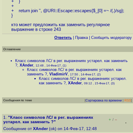
+ }
+
+ return join '', @URI::Escape::escapes{$_[0] =~ /(.)/sg};
}
кто может предложить как заменить регулярное
выражение в строке 243
Ответить
|
Правка
|
Cообщить модератору
Оглавление
Класс символов /\C/ в рег. выражениях устарел. как заменить
?
,
XAnder
,
12:48 , 14-Фев-17, (1)
Класс символов /\C/ в рег. выражениях устарел. как
заменить ?
,
VladimirV
,
17:50 , 14-Фев-17, (2)
Класс символов /\C/ в рег. выражениях устарел.
как заменить ?
,
XAnder
,
09:12 , 15-Фев-17, (3)
Сообщения по теме
[
Сортировка по времени
|
RSS
]
1.
"Класс символов /\C/ в рег. выражениях
+
–
/
устарел. как заменить ?"
Сообщение от
XAnder
(ok) on 14-Фев-17, 12:48