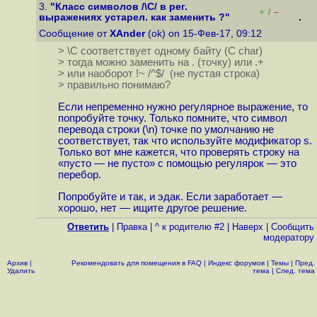
3.
"Класс символов /\C/ в рег.
+
–
/
выражениях устарел. как заменить ?"
Сообщение от
XAnder
(ok) on 15-Фев-17, 09:12
> \C соответствует одному байту (С char)
> тогда можно заменить на . (точку) или .+
> или наоборот !~ /^$/ (не пустая строка)
> правильно понимаю?
Если непременно нужно регулярное выражение, то
попробуйте точку. Только помните, что символ
перевода строки (\n) точке по умолчанию не
соответствует, так что используйте модификатор s.
Только вот мне кажется, что проверять строку на
«пусто — не пусто» с помощью регулярок — это
перебор.
Попробуйте и так, и эдак. Если заработает —
хорошо, нет — ищите другое решение.
Ответить
|
Правка
|
^ к родителю #2
|
Наверх
|
Cообщить
модератору
Архив
|
Рекомендовать для помещения в FAQ
|
Индекс форумов
|
Темы
|
Пред.
Удалить
тема
|
След. тема