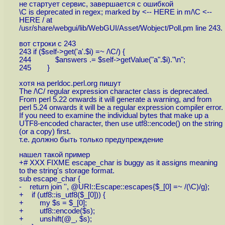
не стартует сервис, завершается с ошибкой
\C is deprecated in regex; marked by <-- HERE in m/\C <--
HERE / at
/usr/share/webgui/lib/WebGUI/Asset/Wobject/Poll.pm line 243.
вот строки с 243
243 if ($self->get('a'.$i) =~ /\C/) {
244 $answers .= $self->getValue("a".$i)."\n";
245 }
хотя на perldoc.perl.org пишут
The /\C/ regular expression character class is deprecated.
From perl 5.22 onwards it will generate a warning, and from
perl 5.24 onwards it will be a regular expression compiler error.
If you need to examine the individual bytes that make up a
UTF8-encoded character, then use utf8::encode() on the string
(or a copy) first.
т.е. должно быть только предупреждение
нашел такой пример
+# XXX FIXME escape_char is buggy as it assigns meaning
to the string's storage format.
sub escape_char {
- return join '', @URI::Escape::escapes{$_[0] =~ /(\C)/g};
+ if (utf8::is_utf8($_[0])) {
+ my $s = $_[0];
+ utf8::encode($s);
+ unshift(@_, $s);