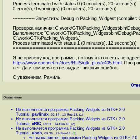
Process terminated with status 0 (0 minute(s), 20 second(s))
0 error(s), 0 warning(s) (0 minute(s), 20 second(s))
-------------- Запустить: Debug in Packing_Widgest (compiler: 
Проверка наличия: C:\work\GTK\Packing_Widgest\bin\Debug
Выполняется: "C:\work\GTK\Packing_Widgest\bin\Debug\Pac
C:\work\GTK\Packing_Widgest\.)
Process terminated with status 1 (0 minute(s), 12 second(s))
=============================================
Я не привожу код программы, потому что он есть по адрес
https://www.opennet.ru/docs/RUS/gtk_plus/x405.html
. Прогр
нет. Да и компилятор не выдает никаких ошибок.
С уважением, Рамиль.
Отв
Оглавление
Не выполняется программа Packing Widgets из GTK+ 2.0
Tutorial
,
pavlinux
,
02:34 , 13-Янв-18, (1)
Не выполняется программа Packing Widgets из GTK+ 2.0
Tutorial
,
eRIC
,
09:11 , 14-Янв-18, (2)
Не выполняется программа Packing Widgets из GTK+ 2.0
Tutorial
,
ubob
,
09:36 , 22-Янв-18, (
3
)
Не выполняется программа Packing Widgets из GTK+ 2.0