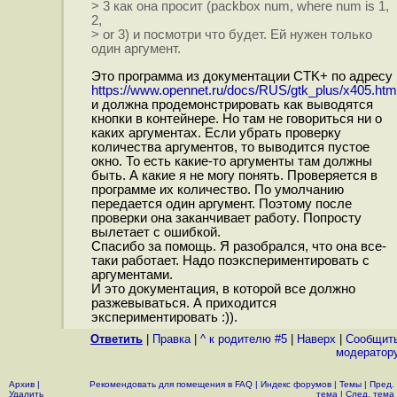
> 3 как она просит (packbox num, where num is 1,
2,
> or 3) и посмотри что будет. Ей нужен только
один аргумент.
Это программа из документации CTK+ по адресу
https://www.opennet.ru/docs/RUS/gtk_plus/x405.htm
и должна продемонстрировать как выводятся
кнопки в контейнере. Но там не говориться ни о
каких аргументах. Если убрать проверку
количества аргументов, то выводится пустое
окно. То есть какие-то аргументы там должны
быть. А какие я не могу понять. Проверяется в
программе их количество. По умолчанию
передается один аргумент. Поэтому после
проверки она заканчивает работу. Попросту
вылетает с ошибкой.
Спасибо за помощь. Я разобрался, что она все-
таки работает. Надо поэкспериментировать с
аргументами.
И это документация, в которой все должно
разжевываться. А приходится
экспериментировать :)).
Ответить
|
Правка
|
^ к родителю #5
|
Наверх
|
Cообщит
модератор
Архив
|
Рекомендовать для помещения в FAQ
|
Индекс форумов
|
Темы
|
Пред.
Удалить
тема
|
След. тема