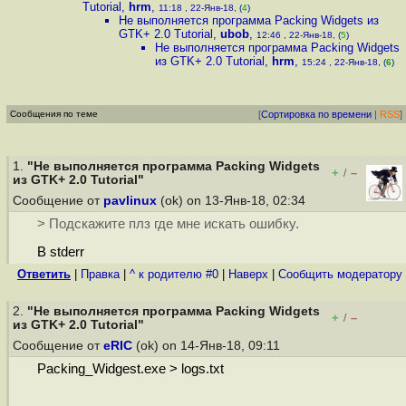
Tutorial
,
hrm
,
11:18 , 22-Янв-18, (
4
)
Не выполняется программа Packing Widgets из
GTK+ 2.0 Tutorial
,
ubob
,
12:46 , 22-Янв-18, (
5
)
Не выполняется программа Packing Widgets
из GTK+ 2.0 Tutorial
,
hrm
,
15:24 , 22-Янв-18, (
6
)
Сообщения по теме
[
Сортировка по времени
|
RSS
]
1.
"Не выполняется программа Packing Widgets
+
–
/
из GTK+ 2.0 Tutorial"
Сообщение от
pavlinux
(ok) on 13-Янв-18, 02:34
> Подскажите плз где мне искать ошибку.
В stderr
Ответить
|
Правка
|
^ к родителю #0
|
Наверх
|
Cообщить модератору
2.
"Не выполняется программа Packing Widgets
+
–
/
из GTK+ 2.0 Tutorial"
Сообщение от
eRIC
(ok) on 14-Янв-18, 09:11
Packing_Widgest.exe > logs.txt