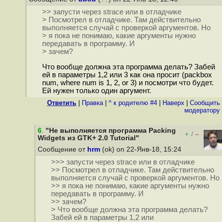
>> запусти через strace или в отладчике
> Посмотрел в отладчике. Там действительно
выполняется случай с проверкой аргументов. Но
> я пока не понимаю, какие аргументы нужно
передавать в программу. И
> зачем?
Что вообще должна эта программа делать? Забей
ей в параметры 1,2 или 3 как она просит (packbox
num, where num is 1, 2, or 3) и посмотри что будет.
Ей нужен только один аргумент.
Ответить
|
Правка
|
^ к родителю #4
|
Наверх
|
Cообщить
модератору
6
.
"Не выполняется программа Packing
+
–
/
Widgets из GTK+ 2.0 Tutorial"
Сообщение от
hrm
(ok) on 22-Янв-18, 15:24
>>> запусти через strace или в отладчике
>> Посмотрел в отладчике. Там действительно
выполняется случай с проверкой аргументов. Но
>> я пока не понимаю, какие аргументы нужно
передавать в программу. И
>> зачем?
> Что вообще должна эта программа делать?
Забей ей в параметры 1,2 или