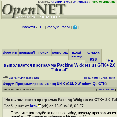
Профиль:
Аноним
(
вход
|
регистрация
)
неRU
opennet.me
[
новости
/
+++
|
форум
|
теги
|
]
форумы
правила/FAQ
поиск
регистрация
вход/
слежка
выход
RSS
"Не
выполняется программа Packing Widgets из GTK+ 2.0
Tutorial"
Вариант для распечатки
Пред. тема
|
След. тема
Форум
Программирование под UNIX
(
GUI, XWindow, Qt, GTK
)
Изначальное сообщение
[
Отслеживать
]
"Не выполняется программа Packing Widgets из GTK+ 2.0 Tut
Сообщение от
hrm
(ok) on 13-Янв-18, 02:27
Помогите пожалуйста найти ошибку, почему программа из