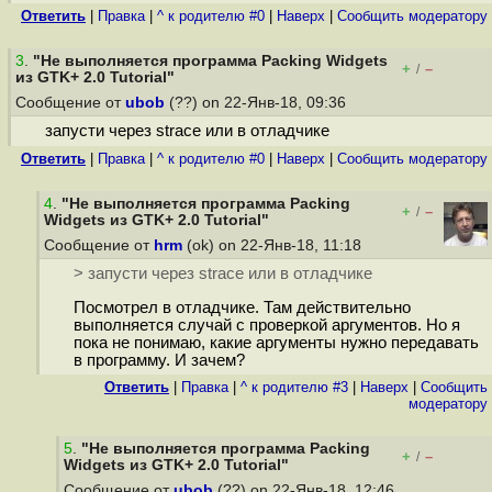
Ответить
|
Правка
|
^ к родителю #0
|
Наверх
|
Cообщить модератору
3
.
"Не выполняется программа Packing Widgets
+
–
/
из GTK+ 2.0 Tutorial"
Сообщение от
ubob
(??) on 22-Янв-18, 09:36
запусти через strace или в отладчике
Ответить
|
Правка
|
^ к родителю #0
|
Наверх
|
Cообщить модератору
4
.
"Не выполняется программа Packing
+
–
/
Widgets из GTK+ 2.0 Tutorial"
Сообщение от
hrm
(ok) on 22-Янв-18, 11:18
> запусти через strace или в отладчике
Посмотрел в отладчике. Там действительно
выполняется случай с проверкой аргументов. Но я
пока не понимаю, какие аргументы нужно передавать
в программу. И зачем?
Ответить
|
Правка
|
^ к родителю #3
|
Наверх
|
Cообщить
модератору
5
.
"Не выполняется программа Packing
+
–
/
Widgets из GTK+ 2.0 Tutorial"
Сообщение от
ubob
(??) on 22-Янв-18, 12:46