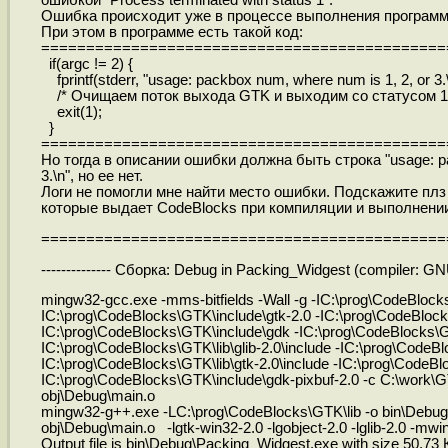
ошибкой "Process terminated with status 1".
Ошибка происходит уже в процессе выполнения программ
При этом в программе есть такой код:
=============================================
if(argc != 2) {
fprintf(stderr, "usage: packbox num, where num is 1, 2, or 3.\
/* Очищаем поток выхода GTK и выходим со статусом 1.
exit(1);
}
=============================================
Но тогда в описании ошибки должна быть строка "usage: pa
3.\n", но ее нет.
Логи не помогли мне найти место ошибки. Подскажите плз 
которые выдает CodeBlocks при компиляции и выполнени
=============================================
-------------- Сборка: Debug in Packing_Widgest (compiler: GNU
mingw32-gcc.exe -mms-bitfields -Wall -g -IC:\prog\CodeBlock
IC:\prog\CodeBlocks\GTK\include\gtk-2.0 -IC:\prog\CodeBlock
IC:\prog\CodeBlocks\GTK\include\gdk -IC:\prog\CodeBlocks\GT
IC:\prog\CodeBlocks\GTK\lib\glib-2.0\include -IC:\prog\CodeB
IC:\prog\CodeBlocks\GTK\lib\gtk-2.0\include -IC:\prog\CodeBl
IC:\prog\CodeBlocks\GTK\include\gdk-pixbuf-2.0 -c C:\work\
obj\Debug\main.o
mingw32-g++.exe -LC:\prog\CodeBlocks\GTK\lib -o bin\Debu
obj\Debug\main.o -lgtk-win32-2.0 -lgobject-2.0 -lglib-2.0 -mw
Output file is bin\Debug\Packing_Widgest.exe with size 50,73