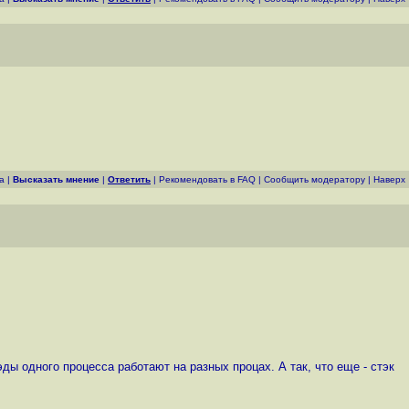
а
|
Высказать мнение
|
Ответить
|
Рекомендовать в FAQ
|
Cообщить модератору
|
Наверх
рэды одного процесса работают на разных процах. А так, что еще - стэк