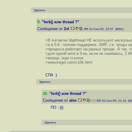
Удалить
9
.
"fork() или thread ?"
Сообщение от
2vl
on
01-Сен-05, 10:57 (MSK)
>В 4-й ветке libpthread НЕ использует нескольк
>а в 5-й - полная поддержка SMP, т.е. трэды о
>процесса работают на разных процах. А так, чт
>для одной нити в 5-ке, если не ошибаюсь, 2 М
>вооще, еще ссылка:
>www.kegel.com/c10k.html
СПА :)
Удалить
10
.
"fork() или thread ?"
Сообщение от
alex
on
(??)
02-Сен-05, 21:18 (M
ПО :-)))
Удалить