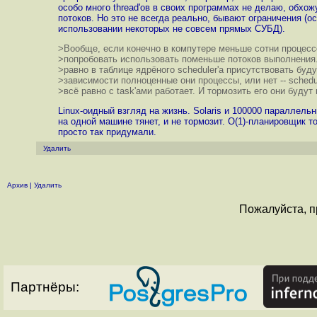
особо много thread'ов в своих программах не делаю, обхо
потоков. Но это не всегда реально, бывают ограничения (о
использовании некоторых не совсем прямых СУБД).
>Вообще, если конечно в компутере меньше сотни процесс
>попробовать использовать поменьше потоков выполнения.
>равно в таблице ядрёного scheduler'а присутствовать буду
>зависимости полноценные они процессы, или нет -- schedu
>всё равно с task'ами работает. И тормозить его они будут 
Linux-оидный взгляд на жизнь. Solaris и 100000 параллель
на одной машине тянет, и не тормозит. O(1)-планировщик т
просто так придумали.
Удалить
Архив
|
Удалить
Пожалуйста, п
Партнёры: