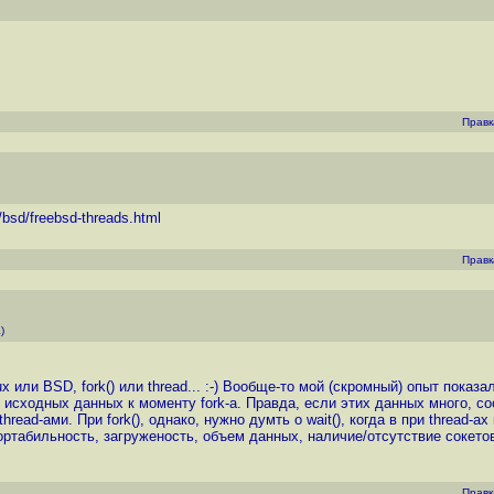
Правк
bsd/freebsd-threads.html
Правк
)
 или BSD, fork() или thread... :-) Вообще-то мой (скромный) опыт показ
х исходных данных к моменту fork-a. Правда, если этих данных много, с
ad-ами. При fork(), однако, нужно думть о wait(), когда в при thread-а
ортабильность, загруженость, объем данных, наличие/отсутствие сокетов 
Правк