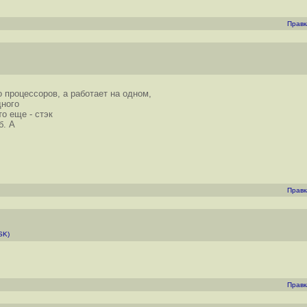
Правк
о процессоров, а работает на одном,
дного
о еще - стэк
б. А
Правк
SK)
Правк