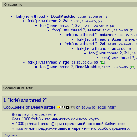
Оглавление
fork() или thread ?
,
DeadMustdie
,
20:28 , 19-Авг-05, (1)
fork() или thread ?
,
2vl
,
15:00 , 20-Авг-05, (2)
fork() или thread ?
,
2vl
,
12:10 , 24-Авг-05, (3)
fork() или thread ?
,
astarot
,
16:01 , 27-Авг-05, (4)
fork() или thread ?
,
astarot
,
16:06 , 27-Авг-
fork() или thread ?
,
Асен Тотин
,
fork() или thread ?
,
2vl
,
14:00 , 29-Авг-05, (7
fork() или thread ?
,
astarot
,
19:33 ,
fork() или thread ?
,
2vl
,
10:
fork() или thread ?
,
fork() или thread ?
,
rgo
,
23:35 , 02-Сен-05, (
11
)
fork() или thread ?
,
DeadMustdie
,
11:32 , 03-Сен-05, (
12
)
Сообщения по теме
1.
"fork() или thread ?"
Сообщение от
DeadMustdie
on
(??)
19-Авг-05, 20:28 (MSK)
Дело вкуса, уважаемый.
Хотя 1000 fork() - это немножко слишком круто.
А 1000 pthread_create() при нормальной поточной библиотеке
м приличной поддержке оных в ядре - ничего особо страшного.
Удалить