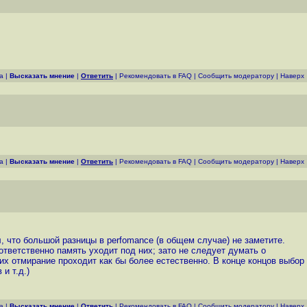
а
|
Высказать мнение
|
Ответить
|
Рекомендовать в FAQ
|
Cообщить модератору
|
Наверх
а
|
Высказать мнение
|
Ответить
|
Рекомендовать в FAQ
|
Cообщить модератору
|
Наверх
ал, что большой разницы в perfomance (в общем случае) не заметите.
оответственно память уходит под них; зато не следует думать о
х их отмирание проходит как бы более естественно. В конце концов выбор
и т.д.)
а
|
Высказать мнение
|
Ответить
|
Рекомендовать в FAQ
|
Cообщить модератору
|
Наверх