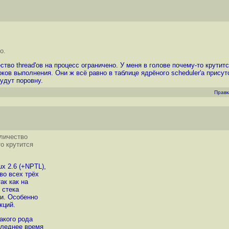
о.
чество thread'ов на процесс ограничено. У меня в голове почему-то крут
ов выполнения. Они ж всё равно в таблице ядрёного scheduler'а присутс
будут поровну.
Правк
оличество
то крутится
x 2.6 (+NPTL),
во всех трёх
ак как на
 стека
ки. Особенно
кций.
акого рода
следнее время