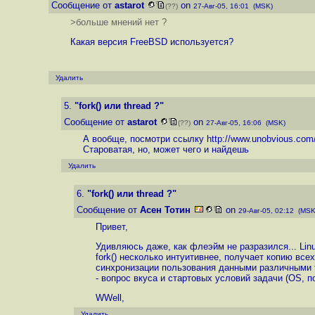
Сообщение от
astarot
on
(??)
27-Авг-05, 16:01 (MSK)
>больше мнений нет ?
Какая версия FreeBSD используется?
Удалить
5.
"fork() или thread ?"
Сообщение от
astarot
on
(??)
27-Авг-05, 16:06 (MSK)
А вообще, посмотри ссылку
http://www.unobvious.com/
Староватая, но, может чего и найдешь
Удалить
6.
"fork() или thread ?"
Сообщение от
Асен Тотин
on
29-Авг-05, 02:12 (MSK
Привет,
Удивляюсь даже, как флеэйм не разразился... Linux
fork() несколько интуитивнее, получает копию все
синхронизации пользования данными различными thre
- вопрос вкуса и стартовых условий задачи (OS, п
WWell,
Удалить