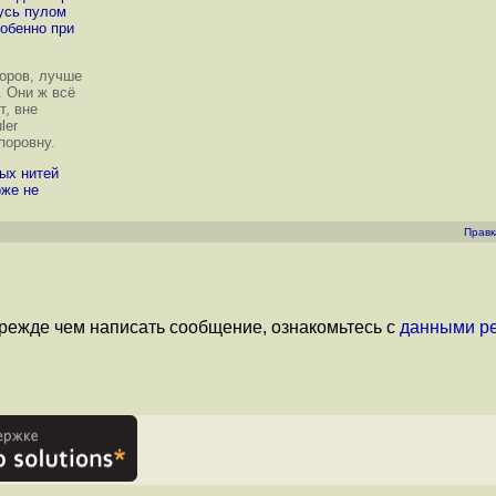
жусь пулом
собенно при
оров, лучше
 Они ж всё
т, вне
ler
поровну.
ных нитей
оже не
Правк
режде чем написать сообщение, ознакомьтесь с
данными р