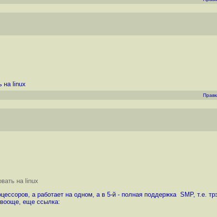
на linux
Правк
ать на linux
оцессоров, а работает на одном, а в 5-й - полная поддержка SMP, т.е. т
А вооще, еще ссылка: