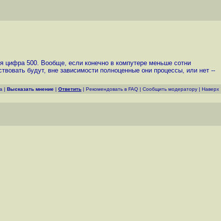
ится цифра 500. Вообще, если конечно в компутере меньше сотни
твовать будут, вне зависимости полноценные они процессы, или нет --
а
|
Высказать мнение
|
Ответить
|
Рекомендовать в FAQ
|
Cообщить модератору
|
Наверх