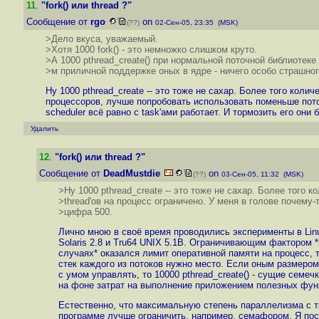
11
.
"fork() или thread ?"
Сообщение от
rgo
on
(??)
02-Сен-05, 23:35 (MSK)
>Дело вкуса, уважаемый.
>Хотя 1000 fork() - это немножко слишком круто.
>А 1000 pthread_create() при нормальной поточной библиотеке
>м приличной поддержке оных в ядре - ничего особо страшног
Ну 1000 pthread_create -- это тоже не сахар. Более того коли
процессоров, лучше попробовать использовать поменьше поток
scheduler всё равно с task'ами работает. И тормозить его они 
Удалить
12
.
"fork() или thread ?"
Сообщение от
DeadMustdie
on
(??)
03-Сен-05, 11:32 (MSK)
>Ну 1000 pthread_create -- это тоже не сахар. Более того к
>thread'ов на процесс ограничено. У меня в голове почему-
>цифра 500.
Лично мною в своё время проводились эксперименты в Linu
Solaris 2.8 и Tru64 UNIX 5.1B. Ограничивающим фактором *
случаях* оказался лимит оперативной памяти на процесс, т
стек каждого из потоков нужно место. Если оным размером
с умом управлять, то 10000 pthread_create() - сущие семеч
на фоне затрат на выполнение приложением полезных фун
Естественно, что максимальную степень параллелизма с т
программе лучше ограничить, например, семафором. Я по