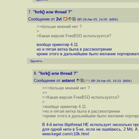
7.
"fork() или thread ?"
Сообщение от
2vl
on
29-Авг-05, 14:00 (MSK)
>>больше мнений нет ?
>
>Какая версия FreeBSD используется?
вообще ориентир 4.11
но и пятая ветка была в рассмоотрении
кроме этого в дальнейшем было желание портировать 
Удалить
8.
"fork() или thread ?"
Сообщение от
astarot
on
(??)
29-Авг-05, 19:33 (MSK)
>>>больше мнений нет ?
>>
>>Какая версия FreeBSD используется?
>
>вообще ориентир 4.11
>но и пятая ветка была в рассмоотрении
>кроме этого в дальнейшем было желание портиров
В 4-й ветке libpthread НЕ использует несколько пр
для одной нити в 5-ке, если не ошибаюсь, 2 Мб. 
www.kegel.com/c10k.html