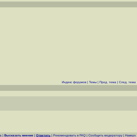
Индекс форумов
|
Темы
|
Пред. тема
|
След. тема
а
|
Высказать мнение
|
Ответить
|
Рекомендовать в FAQ
|
Cообщить модератору
|
Наверх