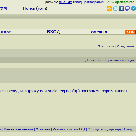
Профиль:
Аноним
(
вход
|
регистрация
)
неRU
opennet.me
РУМ
Поиск
(
теги
)
лист
ВХОД
слежка
Пред. тема
|
След. тема
[
Проследить за развитием треда
]
 посредника (proxy или socks сервер(а) ) программа обрабатывает
а
|
Высказать мнение
|
Ответить
|
Рекомендовать в FAQ
|
Cообщить модератору
|
Наверх