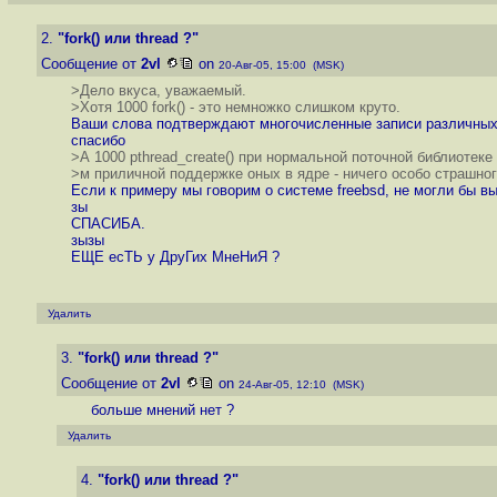
2.
"fork() или thread ?"
Сообщение от
2vl
on
20-Авг-05, 15:00 (MSK)
>Дело вкуса, уважаемый.
>Хотя 1000 fork() - это немножко слишком круто.
Ваши слова подтверждают многочисленные записи различны
спасибо
>А 1000 pthread_create() при нормальной поточной библиотеке
>м приличной поддержке оных в ядре - ничего особо страшног
Если к примеру мы говорим о системе freebsd, не могли бы вы
зы
СПАСИБА.
зызы
ЕЩЕ есТЬ у ДруГих МнеНиЯ ?
Удалить
3.
"fork() или thread ?"
Сообщение от
2vl
on
24-Авг-05, 12:10 (MSK)
больше мнений нет ?
Удалить
4.
"fork() или thread ?"