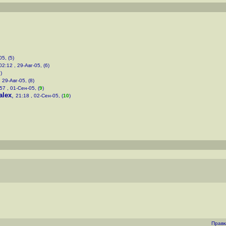
05, (5)
02:12 , 29-Авг-05, (6)
)
 29-Авг-05, (8)
57 , 01-Сен-05, (
9
)
alex
,
21:18 , 02-Сен-05, (
10
)
Правк