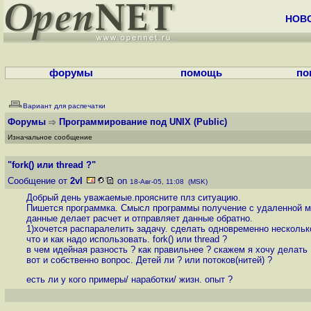
НОВ
форумы
помощь
по
Вариант для распечатки
Форумы
Программирование под UNIX
(Public)
Изначальное сообщение
"fork() или thread ?"
Сообщение от
2vl
on
18-Авг-05, 11:08 (MSK)
Добрый день уважаемые.проясните плз ситуацию.
Пишется программка. Смысл программы получение с удаленной маш
данные делает расчет и отправляет данные обратно.
1)хочется распаралелить задачу. сделать одновременно несколько
что и как надо использовать. fork() или thread ?
в чем идейная разность ? как правильнее ? скажем я хочу делат
вот и собственно вопрос. Детей ли ? или потоков(нитей) ?
есть ли у кого примеры/ наработки/ жизн. опыт ?