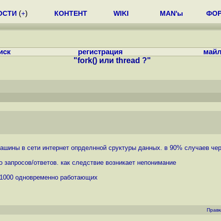
ОСТИ
(
+
)
КОНТЕНТ
WIKI
MAN'ы
ФО
иск
регистрация
майл
"fork() или thread ?"
ины в сети интернет опрделнной сруктуры данных. в 90% случаев через
 запросов/ответов. как следствие возникает непонимание
ь 1000 одновременно работающих
Правк