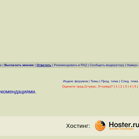
а
|
Высказать мнение
|
Ответить
|
Рекомендовать в FAQ
|
Cообщить модератору
|
Наверх
Индекс форумов
|
Темы
|
Пред. тема
|
След. тема
Оцените тред (1=ужас, 5=супер)? [
1
|
2
|
3
|
4
|
5
]
екомендациями
.
Хостинг: