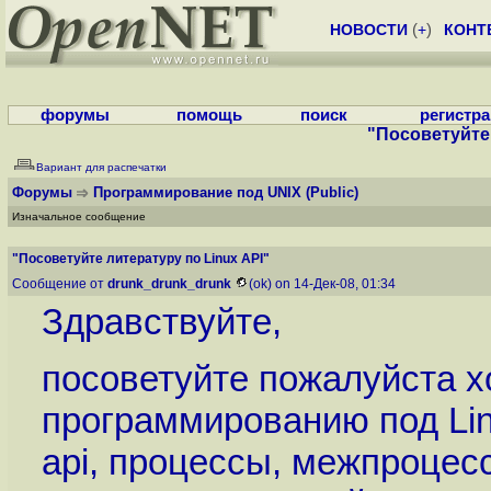
НОВОСТИ
(
+
)
КОНТ
форумы
помощь
поиск
регистр
"Посоветуйте 
Вариант для распечатки
Форумы
Программирование под UNIX
(Public)
Изначальное сообщение
"Посоветуйте литературу по Linux API"
Сообщение от
drunk_drunk_drunk
(ok) on 14-Дек-08, 01:34
Здравствуйте,
посоветуйте пожалуйста х
программированию под Lin
api, процессы, межпроцес