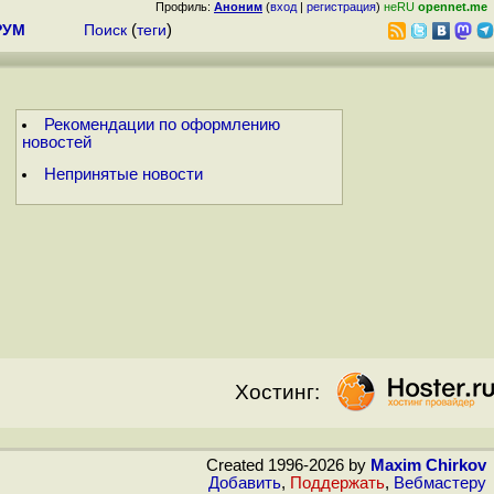
Профиль:
Аноним
(
вход
|
регистрация
)
неRU
opennet.me
РУМ
Поиск
(
теги
)
Рекомендации по оформлению
новостей
Непринятые новости
Хостинг:
Created 1996-2026 by
Maxim Chirkov
Добавить
,
Поддержать
,
Вебмастеру