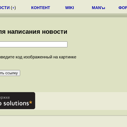
ОСТИ
(
+
)
КОНТЕНТ
WIKI
MAN'ы
ФО
ля написания новости
 введите код изображенный на картинке